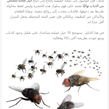
لذلك، فإن الوصول إلى نتيجة حقيقية يحتاج إلى اتباع
حيل فعالة للتخلص
من الذباب نهائيًا
تعتمد على فهم سلوك هذه الحشرة وليس فقط محاولة
طردها بعد دخولها. فالذباب ينجذب إلى روائح معينة، وبقايا الطعام،
والأماكن غير النظيفة، وبالتالي فإن تغيير البيئة المحيطة يجعل المنزل
أقل جذبًا له.
في هذا الدليل، سنوضح 10 حيل عملية تساعدك على تقليل وجود الذباب
ومنع عودته بطريقة أكثر ذكاءً وفعالية.