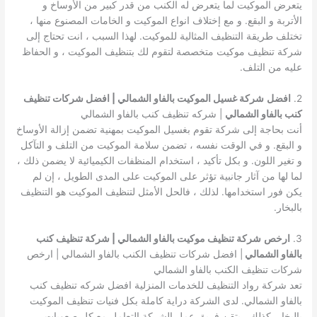
يتعرض الموكيت لما يتعرض له الكنب من قدر كبير من الأوساخ و
الأتربة و البقع. و مع إختلاف انواع الموكيت و الخامات المصنوع منها ،
تختلف طريقة التنظيف المثالية للموكيت. لهذا السبب ، انت تحتاج إلى
شركة تنظيف موكيت متخصصة لتقوم لك بتنظيف الموكيت ، و الحفاظ
عليه من التلف.
2.
افضل
شركة غسيل الموكيت بالفاو الشمالي | افضل شركات تنظيف
كنب بالفاو الشمالي
| شركه تنظيف كنب بالفاو الشمالي
أنت بحاجة إلى شركة تقوم بغسيل الموكيت بمهنية تضمن إزالة الأوساخ
و البقع. و في الوقت نفسه ، تضمن سلامة الموكيت من التلف و التآكل
و تغير اللون. و بكل تأكيد ، استخدام المنظفات الكيميائية لا يضمن ذلك ،
لما لها من آثار جانبية تؤثر على الموكيت على المدى الطويل ، إن لم
يكن فور استخدامها. لذلك ، فالحل الأمثل لتنظيف الموكيت هو التنظيف
بالبخار.
3.
ارخص
شركة تنظيف موكيت بالفاو الشمالي | شركة تنظيف كنب
بالفاو الشمالي
| افضل شركات تنظيف الكنب بالفاو الشمالي | ارخص
شركات تنظيف الكنب بالفاو الشمالي
تعد شركة رواد التنظيف للخدمات المنزلية افضل شركه تنظيف كنب
بالفاو الشمالي. لدى الشركة دراية كاملة بكل فنيات تنظيف الموكيت
بالبخار. كذلك ، يتقن فريق عمل الشركة التعامل مع كل صعوبات