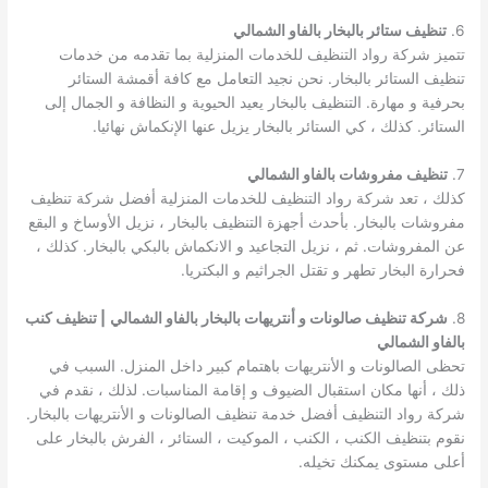
6.
تنظيف ستائر بالبخار بالفاو الشمالي
تتميز شركة رواد التنظيف للخدمات المنزلية بما تقدمه من خدمات
تنظيف الستائر بالبخار. نحن نجيد التعامل مع كافة أقمشة الستائر
بحرفية و مهارة. التنظيف بالبخار يعيد الحيوية و النظافة و الجمال إلى
الستائر. كذلك ، كي الستائر بالبخار يزيل عنها الإنكماش نهائيا.
7.
تنظيف مفروشات بالفاو الشمالي
كذلك ، تعد شركة رواد التنظيف للخدمات المنزلية أفضل شركة تنظيف
مفروشات بالبخار. بأحدث أجهزة التنظيف بالبخار ، نزيل الأوساخ و البقع
عن المفروشات. ثم ، نزيل التجاعيد و الانكماش بالبكي بالبخار. كذلك ،
فحرارة البخار تطهر و تقتل الجراثيم و البكتريا.
8.
شركة تنظيف صالونات و أنتريهات بالبخار بالفاو الشمالي
| تنظيف كنب
بالفاو الشمالي
تحظى الصالونات و الأنتريهات باهتمام كبير داخل المنزل. السبب في
ذلك ، أنها مكان استقبال الضيوف و إقامة المناسبات. لذلك ، نقدم في
شركة رواد التنظيف أفضل خدمة تنظيف الصالونات و الأنتريهات بالبخار.
نقوم بتنظيف الكنب ، الكنب ، الموكيت ، الستائر ، الفرش بالبخار على
أعلى مستوى يمكنك تخيله.