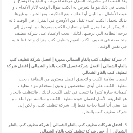
يعد الكنب أكثر محتويات المنزل عرضة للأتربة ، و البقع و الأوساخ. و
السبب في ذلك هو ما يتعرض له الكنب طوال الوقت لأثار الأقدام ، و
عبث الأطفال ، و اللبان أو العلك ، بقع الفاكهة ، بقع الحبر ، .و غيرها.
بذلك يتحمل الكنب عبء ثقيل من الأوساخ في المنزل. في الوقت ذاته
، لا يمكن لربة المنزل القيام بتنظيف الكنب بمفردها ، و الوصول إلى
درجة النظافة التي ترضيها. لذلك ، يجب الإعتماد على شركة تنظيف
متخصصة في تنظيف الكنب لتقوم بتنظيف كنب منزلك و تحافظ عليه
في نفس الوقت.
4.
شركة تنظيف كنب بالفاو الشمالي مميزة | افضل شركة تنظيف كنب
بالفاو الشمالي | افضل شركة غسيل الكنب بالفاو الشمالي | افضل شركة
تنظيف كنب بالفاو الشمالي
لضمان سلامة الكنب و لتحقيق افضل مستوى من النظافة ، يجب
تنظيف الكنب على أيدي متخصصين و بدون إستخدام مواد تنظيف
كيميائية ضارة كثيرا ما تتسب في تلف الكنب. لذلك ، فالتنظيف بالبخار
هو الطريقة الأمثل لضمان جودة تنظيف الكنب و سلامته من التلف. و
هذا يعني أننا لسنا بحاجة فقط إلى شركة تنظيف كنب، و لكن إلى
شركة تنظيف كنب بالبخار.
5.
افضل شركات تنظيف كنب بالفاو الشمالي | شركة تنظيف كنب بالفاو
الشمالي
|
أرخص شركة تنظيف كنب بالفاو الشمالي