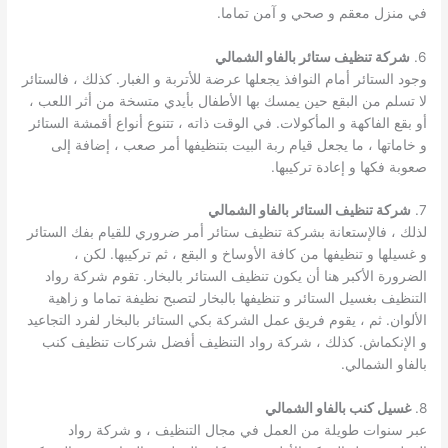
في منزل معقم و صحي و آمن تماما.
6.
شركة تنظيف ستائر بالفاو الشمالي
وجود الستائر أمام النوافذ يجعلها عرضة للأتربة و الغبار. كذلك ، فالستائر
لا تسلم من البقع حين يمسك بها الأطفال بأيدي متسخة من أثر اللعب ،
أو بقع الفاكهة و المأكولات. في الوقت ذاته ، تتنوع أنواع أقمشة الستائر
و خاماتها ، ما يجعل قيام ربة البيت بتنظيفها أمر صعب ، إضافة إلى
صعوبة فكها و إعادة تركيبها.
7.
شركة تنظيف الستائر بالفاو الشمالي
لذلك ، فالإستعانة بشركة تنظيف ستائر أمر ضروري للقيام بفك الستائر
و غسيلها و تنظيفها من كافة الأوساخ و البقع ، ثم تركيبها. لكن ،
الضرورة الأكبر هنا أن يكون تنظيف الستائر بالبخار. تقوم شركة رواد
التنظيف بغسيل الستائر و تنظيفها بالبخار لتصبح نظيفة تماما و زاهية
الألوان. ثم ، يقوم فريق عمل الشركة بكي الستائر بالبخار لفرد التجاعيد
و الإنكماش. كذلك ، شركة رواد التنظيف أفضل شركات تنظيف كنب
بالفاو الشمالي.
8.
غسيل كنب بالفاو الشمالي
عبر سنوات طويلة من العمل في مجال التنظيف ، و شركة رواد