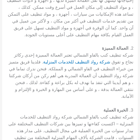
إحتياجاتها ليسهل لها نقل العمالة الميزة لديها ، و أجهزة و أدوات التنظيف
، و مواد التنظيف إلى مكان العمل في أسرع وقت ممكن. كذلك ،
تساعد هذه الإمكانيات من سيارات ، أجهزة ، و مواد تنظيف على التمكن
من تقديم خدمات التنظيف في أكثر من مكان ، و لأكثر من عميل في
آن واحد. كما أن الوفرة في أجهزة و مواد التنظيف تسهل على فريق
العمل القيام بكافة مهام التنظيف على أعلى مستويات الجودة.
2.
العمالة المميزة
شركه تنظيف كنب بالفاو الشمالي تعتبر العمالة المميزة إحدى ركائز
نجاح و تفوق
شركة رواد التنظيف للخدمات المنزلية
. فلدينا فريق متميز
من خبراء التنظيف في الفاو الشمالي و المملكة. فنحن ندرك تماما في
شركة رواد التنظيف أن العمالة المدربة هي أهم ركن من أركان شركتنا
، و هم أيدينا التي تنفذ ما نهدف له بكل براعة و كفاءة. لذلك ، فنحن
ننتقي العمالة بدقة ، و على أساس من المهارة و الخبرة و الإلتزام و
الأمانة.
3.
الخبرة العملية
شركه تنظيف كنب بالفاو الشمالي شركة رواد التنظيف للخدمات
المنزلية – اكتسبت كفاءتها و تميزها بين شركات التنظيف المختلفة على
مدار سنوات من الخبرة العملية في مجال التنظيف. على مدار هذه
السنوات ، قامت الشركة بألاف المهام المنزلية المختلفة من تنظيف