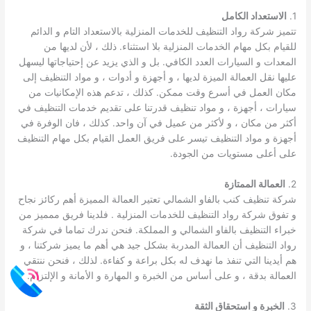
1.
الاستعداد الكامل
تتميز شركة رواد التنظيف للخدمات المنزلية بالاستعداد التام و الدائم
للقيام بكل مهام الخدمات المنزلية بلا استثناء. ذلك ، لأن لديها من
المعدات و السيارات العدد الكافي. بل و الذي يزيد عن إحتياجاتها ليسهل
عليها نقل العمالة الميزة لديها ، و أجهزة و أدوات ، و مواد التنظيف إلى
مكان العمل في أسرع وقت ممكن. كذلك ، تدعم هذه الإمكانيات من
سيارات ، أجهزة ، و مواد تنظيف قدرتنا على تقديم خدمات التنظيف في
أكثر من مكان ، و لأكثر من عميل في آن واحد. كذلك ، فان الوفرة في
أجهزة و مواد التنظيف تيسر على فريق العمل القيام بكل مهام التنظيف
على أعلى مستويات من الجودة.
2.
العمالة الممتازة
شركة تنظيف كنب بالفاو الشمالي تعتير العمالة المميزة أهم ركائز نجاح
و تفوق شركة رواد التنظيف للخدمات المنزلية . فلدينا فريق ممميز من
خبراء التنظيف بالفاو الشمالي و المملكة. فنحن ندرك تماما في شركة
رواد التنظيف أن العمالة المدربة بشكل جيد هي أهم ما يميز شركتنا ، و
هم أيدينا التي تنفذ ما نهدف له بكل براعة و كفاءة. لذلك ، فنحن ننتقي
العمالة بدقة ، و على أساس من الخبرة و المهارة و الأمانة و الإلتزام.
3.
الخبرة و استحقاق الثقة