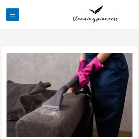
خطي
لى
لمحتوى