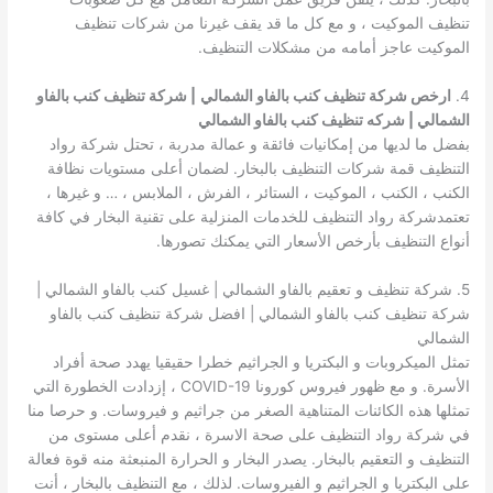
تنظيف الموكيت ، و مع كل ما قد يقف غيرنا من شركات تنظيف
الموكيت عاجز أمامه من مشكلات التنظيف.
4.
ارخص شركة تنظيف كنب بالفاو الشمالي
| شركة تنظيف كنب بالفاو
الشمالي | شركه تنظيف كنب بالفاو الشمالي
بفضل ما لديها من إمكانيات فائقة و عمالة مدربة ، تحتل شركة رواد
التنظيف قمة شركات التنظيف بالبخار. لضمان أعلى مستويات نظافة
الكنب ، الكنب ، الموكيت ، الستائر ، الفرش ، الملابس ، … و غيرها ،
تعتمدشركة رواد التنظيف للخدمات المنزلية على تقنية البخار في كافة
أنواع التنظيف بأرخص الأسعار التي يمكنك تصورها.
5. شركة تنظيف و تعقيم بالفاو الشمالي | غسيل كنب بالفاو الشمالي |
شركة تنظيف كنب بالفاو الشمالي | افضل شركة تنظيف كنب بالفاو
الشمالي
تمثل الميكروبات و البكتريا و الجراثيم خطرا حقيقيا يهدد صحة أفراد
الأسرة. و مع ظهور فيروس كورونا COVID-19 ، إزدادت الخطورة التي
تمثلها هذه الكائنات المتناهية الصغر من جراثيم و فيروسات. و حرصا منا
في شركة رواد التنظيف على صحة الاسرة ، نقدم أعلى مستوى من
التنظيف و التعقيم بالبخار. يصدر البخار و الحرارة المنبعثة منه قوة فعالة
على البكتريا و الجراثيم و الفيروسات. لذلك ، مع التنظيف بالبخار ، أنت