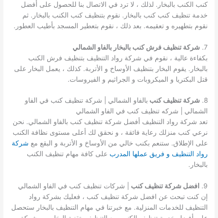
كنب الكنب بالبخار. لذلك ، لا ترد في الاتصال بنا للحصول على أفضل
خدمة تنظيف كنب كنب بالبخار. نقوم بتنظيف كنب الكنب بالبخار. ثم
نقوم بتطهيره و تعقيمه. بعد ذلك ، نقوم بتعطير المسجد بأطيب العطور.
7.
شركة تنظيف فرش كنب بالبخار بالفاو الشمالي
بكفاءة عالية ، نقوم في شركة رواد التنظيف بتنظيف فرش الكنب
بالبخار. يقوم البخار بتنظيف الأوساخ و الأتربة. كذلك ، يعمل البخار على
قتل البكتريا و الميكروبات و الجراثيم و الفيروسات.
8.
شركة تنظيف كنب
بالفاو الشمالي | شركة تنظيف كنب في الفاو
الشمالي | شركه تنظيف كنب في الفاو الشمالي
تعد شركة رواد التنظيف أفضل شركة تنظيف كنب بالفاو الشمالي. نحن
نرعي كنب منزلك رعاية فائقة ، و نحقق لك أعلى مستوى نظافة الكنب
على الإطلاق. ستنعم بكنب خالي من الأوساخ و الأتربة و البقع مع
شركة
رواد التنظيف و فريق عملها المدرب
على كافة مهام تنظيف الكنب
بالبخار.
9.
افضل شركة تنظيف كنب
| شركات تنظيف كنب في الفاو الشمالي
إن كنت تبحث عن افضل شركة تنظيف كنب ، فعليك بشركة رواد
التنظيف للخدمات المنزلية. مع خبرتنا في مهام التنظيف بالبخار ستحصل