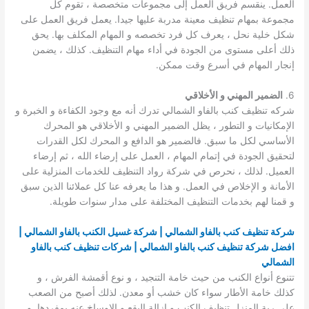
العمل. ينقسم فريق العمل إلى مجموعات متخصصة ، تقوم كل
مجموعة بمهام تنظيف معينة مدربة عليها جيدا. يعمل فريق العمل على
شكل خلية نحل ، يعرف كل فرد تخصصه و المهام المكلف بها. يحق
ذلك أعلى مستوى من الجودة في أداء مهام التنظيف. كذلك ، يضمن
إنجار المهام في أسرع وقت ممكن.
6.
الضمير المهني و الأخلاقي
شركه تنظيف كنب بالفاو الشمالي تدرك أنه مع وجود الكفاءة و الخبرة و
الإمكانيات و التطور ، يظل الضمير المهني و الأخلاقي هو المحرك
الأساسي لكل ما سبق. فالضمير هو الدافع و المحرك لكل القدرات
لتحقيق الجودة في إتمام المهام ، العمل على إرضاء الله ، ثم إرضاء
العميل. لذلك ، نحرص في شركة رواد التنظيف للخدمات المنزلية على
الأمانة و الإخلاص في العمل. و هذا ما يعرفه عنا كل عملائنا الذين سبق
و قمنا لهم بخدمات التنظيف المختلفة على مدار سنوات طويلة.
شركة تنظيف كنب بالفاو الشمالي | شركة غسيل الكنب بالفاو الشمالي |
افضل شركة تنظيف كنب بالفاو الشمالي | شركات تنظيف كنب بالفاو
الشمالي
تتنوع أنواع الكنب من حيث خامة التنجيد ، و نوع أقمشة الفرش ، و
كذلك خامة الأطار سواء كان خشب أو معدن. لذلك أصبح من الصعب
على ربة المنزل تنظيف الكنب و إزالة البقع و الاوساخ عنه بمفردها. و