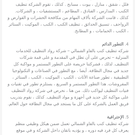
فلل ، شقق ، منازل ، بيوت ، مسابح . كذلك ، تقوم الشركة تنظيف
الكنب ، المدارس ، الفنادق ، المطاعم ، المستشفيات ، و الشركات.
كذلك ، قامت الشركة بألاف المهام من مكافحة الحشرات و القوارض و
الزواحف ، تنسيق الحدائق ، تنظيف الكنب ، الكنب ، الموكيت ، الستائر
، الكنب ، الحمامات ، و المطابخ.
4.
التطور الدائم
شركه تنظيف كنب بالفاو الشمالي – شركة رواد التنظيف للخدمات
المنزلية – تحرص على أن تظل في المقدمة و على قمة شركات
التنظيف. لذلك ، فشركتنا حريصة على التطور المستمر و مواكبة كل
جديد في مجال النظافة. أيضا ، مع التطور في الصناعات و التكنولوجيا
التطبيقية ، تطور صناعة الأثاث ، الكنب ، الموكيت ، الكنب ، الستائر ،
المفروشات. هذا التطور المستمر و السريع ، يستلزم تطور في تقنيات و
فنيات التنظيف ليواكب ذلك. من هنا ، نحرص في شركة رواد التنظيف
على مواكبة كل جديد في أجهزة و مواد التنظيف. كذلك ، نقوم بتدريب
فريق العمل بالشركة على كل ما يستجد في مجال النظافة حول العالم.
5.
الإحترافية
شركه تنظيف كنب بالفاو الشمالي تعمل ضمن هيكل وظيفي منظم
يعرف كل فرد فيه دوره ، و يؤديه باتقان داخل الشركة و في موقع