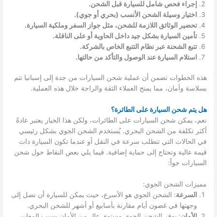
إجراء فحص شامل للسيارة قبل الشحن.
اختيار وسيلة الشحن الأنسب (بحري أو جوي).
تحضير الوثائق اللازمة للشحن، مثل جواز السفر وملكية السيارة.
تأمين السيارة بشكل جيد داخل الحاوية أو على الناقلة.
تتبع الشحنة عبر نظام التتبع الخاص بالشركة.
استلام السيارة عند الوصول والتأكد من حالتها.
هذه الخطوات تضمن أن عملية شحن السيارات من جدة إلى إسبانيا تتم
بسلاسة وأمان، مما يمنح العملاء الثقة والراحة خلال هذه العملية.
هل يتم شحن السيارة على الطائرة؟
نعم، يمكن شحن السيارات على الطائرات، ولكن هذا الخيار يعتبر عادةً
أكثر تكلفة من الشحن البحري. يُستخدم الشحن الجوي بشكل رئيسي
في الحالات التي تتطلب سرعة في النقل أو عندما تكون السيارة ذات
قيمة عالية وتحتاج إلى حماية إضافية. فيما يلي بعض النقاط حول شحن
السيارات جواً:
مميزات الشحن الجوي:
السرعة
: الشحن الجوي هو الأسرع، حيث يمكن للسيارة أن تصل إلى
وجهتها في غضون أيام مقارنة بأسابيع أو أشهر للشحن البحري.
الأمان
: يوفر الشحن الجوي مستوى عالٍ من الأمان بسبب المعايير