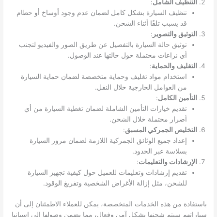
التنظيف الشامل
:
تنظيف السيارة بشكل كامل لضمان عدم وجود أوساخ أو حطام
قد يسبب تلفًا أثناء الشحن.
التوثيق والتصوير
:
توثيق حالة السيارة بالتفصيل عن طريق الصور والفيديو لتجنب
أي نزاعات محتملة حول حالتها عند الوصول.
التغليف والحماية
:
استخدام مواد تغليف وحماية متخصصة لضمان حماية السيارة
من العوامل الخارجية خلال النقل.
التأمين الكامل
:
تقديم خيارات التأمين الشاملة لضمان تغطية السيارة من أي
أضرار محتملة خلال الشحن.
التخليص الجمركي المسبق
:
إعداد جميع الوثائق الجمركية اللازمة لضمان مرور السيارة
بسلاسة عبر الحدود.
الإرشادات والتعليمات
:
تقديم إرشادات وتعليمات للعميل حول كيفية تجهيز السيارة
للشحن، مثل إزالة الأغراض الشخصية وتفريغ الوقود.
باستفادة من هذه الخدمات المتخصصة، يمكن للعملاء الاطمئنان إلى أن
سياراتهم سيتم شحنها بشكل آمن وفعال، مما يضمن وصولها إلى إسبانيا