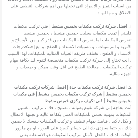
من اسباب التميز و الانفراد التي تجعلها من اهم شركات التنظيف على
الاطلاق و منها انها :
1.
افضل شركة تركيب مكيفات بخميس مشيط
| فني تركيب مكيفات
فلبيني | تمديد مكيفات سبليت خميس مشيط ، بخميس مشيط
تتعرض المكيفات لما يتعرض له المكيفات من قدر كبير من الأوساخ و
الأتربة و الترسيبات ، و مسببات الانسداد و الطفح. و مع إختلافدرجات
الانسداد و الطفح ، تختلف طريقة الصيانة المثالية للمكيفات. لهذا السبب
، انت تحتاج إلى شركة تركيب مكيفات متخصصة لتقوم لك بكافة مهام
تركيب المكيفات ، معالجة الطفح في اقل وقت ممكن و بمعدات و
اجهزة مثالية.
2.
افضل
شركة تركيب مكيفات جدة | افضل شركات تركيب مكيفات
بخميس مشيط
| شركه تركيب مكيفات بخميس مشيط | فني مكيفات
بخميس مشيط | فني تكييف مركزي خميس مشيط
أنت بحاجة إلى شركة تقوم بصيانة ، تصليح ، فك ، تركيب ، غسيل
المكيفات بمهنية تضمن للمكيفات العمل بكفاءة عالية و تجنبها الاعطال.
و بكل تأكيد ، قيامك بمهام تنظيف و تركيب المكيفات بنفسك لا يضمن
ذلك ، و حتما سيؤدي بك الى خسائر كبيرة على الفور ، او مع ملرور
الوقت. لذلك ، فالحل الأمثل لتركيب المكيفات هو الاستعانة بفني