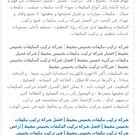
مهام صيانة ، تصليح ، فك ، تركيب ، غسيل ، غسيل المكيفات عن فهم و
دراية كاملة بكل أنواع المكيفات سواء كانت مكيفات سبليت ، مكيفات
شباك ، مكيفات سيارات، و طرق تصليحها و تنظيفها. لا تضيع وقتك و
جهدك في البحث عن افضل شركة تركيب مكيفات. فمع تركيب
المكيفات وتنظيفها لدى شركة رواد التنظيف ، ستنعم بأعلى مستويات
خدمات تنظيف و تركيب المكيفات.
شركة تركيب مكيفات بخميس مشيط
|
شركة تركيب المكيفات بخميس
مشيط | افضل شركة تركيب مكيفات بخميس مشيط | شركه غسيل
مكيفات مركزيه خميس مشيط | افضل شركة تركيب المكيفات بخميس
مشيط
|
شركات تركيب مكيفات بخميس مشيط
تعد المكيفات أكثر الاجهزة الكهربية استخداما للتبريد صيفا ، و التدفئة
شتاءا ، و اكثرها عرضة للاعطال ، الحاجة الى الصيانة ، التصليح ،
التنظيف. في الوقت ذاته ، لا يمكن لاهل المنزل القيام بتركيب المكيفات
او تنظيفها بمفردها ، و الوصول إلى درجة التصليح و النظافة التي
ترضيهم. لذلك ، يجب الإعتماد على شركة متخصصة في تركيب
المكيفات لتقوم بتركيب مكيفات منزلك و تحافظ عليه في نفس الوقت.
شركة تركيب مكيفات بخميس مشيط | افضل شركة تركيب مكيفات
بخميس مشيط | افضل شركة تركيب المكيفات بخميس مشيط | ارخص
شركة تركيب مكيفات بخميس مشيط | فني تركيب مكيفات بخميس