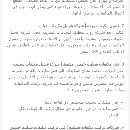
بحرفية و مهارة. نحن نخلص المكيفات من كل نقاط الضعف ، القطع
المستهلكة ، الاتساخ…. و غيرها من الاشياء التي يمكن ان تتسبب في
اعطال المكيفات ، و سوء أدائها.
7.
غسيل مكيفات بجدة | شركة غسيل مكيفات شباك
كذلك ، تعد شركة رواد التنظيف للخدمات المنزلية أفضل شركة غسيل
مكيفات بخميس مشيط. بأحدث أجهزة و الادوات نقوم بتنظيف و غسيل
المكيفات في اسرع وقت ممكن و باقل تكلفة تذكر على الاطلاق. فنحن
الاعلى كفاءة و الأقل سعرا.
8.
فني مكيفات سبليت خميس مشيط | شركة غسيل مكيفات سبليت
على فترات منتظمة تحتاج المكيفات الى فني مكيفات للقيام بالصيانة
الشاملة. ليكون هذا الوقت الذي تستعين به هو الاختيار الافضل يجب ان
يتوفر فيه عنصرين هامين و هو ماتضمنه لك شركة تركيب المكيفات
رواد التنظيف. هذين العنصرين هما:
فني مكيفات سبليت متخصص ذو كفاءة عالية.
فني مكيفات ذو خبرة طويلة في مجال تركيب المكيفات بكل
انواعها.
9.
شركات تركيب مكيفات سبليت | فني تركيب مكيفات سبليت خميس