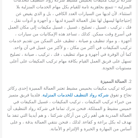
المنزلية – تتمتع بجاهزية تامة للقيام بكل مهام الخدمات المنزلية بلا
استثناء. لأن لديها من السيارات العدد الكافي ، بل و الذي يفيض عن
إحتياجاتها ليسهل لها نقل العمالة الميزة لديها ، و أجهزة و أدوات نقل ،
فك ، تركيب ، غسيل ، تصليح ، غسيل ، غسيل مكيفات إلى مكان العمل
في أسرع وقت ممكن. كذلك ، تساعد هذه الإمكانيات من سيارات ،
أجهزة ، و مواد تنظيف و صيانة ، تنظيف على التمكن من تقديم خدمات
تركيب المكيفات في أكثر من مكان ، و لأكثر من عميل في آن واحد.
كما أن الوفرة في أجهزة و مواد تنظيف ، فك ، تركيب ، صيانة ، تصليح
تسهل على فريق العمل القيام بكافة مهام تركيب المكيفات على أعلى
مستويات الجودة.
2.
العمالة المميزة
شركة تركيب مكيفات بخميس مشيط تعتبر العمالة المميزة إحدى ركائز
نجاح و تفوق
شركة رواد التنظيف للخدمات المنزلية
. فلدينا فريق متميز
من خبراء تركيب المكيفات ، تركيب المكيفات ، غسيل المكيفات في
خميس مشيط و المملكة. فنحن ندرك تماما في شركة رواد التنظيف أن
العمالة المدربة هي أهم ركن من أركان شركتنا ، و هم أيدينا التي تنفذ ما
نهدف له بكل براعة و كفاءة. لذلك ، فنحن ننتقي العمالة بدقة ، و على
أساس من المهارة و الخبرة و الإلتزام و الأمانة.