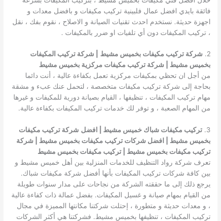
فائقة بايدي افضل عمال فلبينية تركيب مكيفات و بافضل معدات و
اجهزة حديثة. نستخدم احدث تقنيات الصيانة و الاصلاح ، نقوم بفك ، نقل
، تركيب المكيفات دون أي تلفيات او ضرر بالمكيفات .
2.
شركة تركيب مكيفات بخميس مشيط
| شركة تركيب المكيفات
بخميس مشيط | شركة تركيب مكيفات مركزية بخميس مشيط
من أجل ان تحظي بمكيفات مركزية تعمل بكفاءة عالية ، أنت دائما
بحاجة إلى شركة تركيب مكيفات متخصصة ، لتحمل عنك عبء و مشقة
مهام تركيب المكيفات ، تنظيفها ، القيام بصيانة دورية للمكيفات و غيرها
من المهام الصعبة ، و توفر لك خدمات تركيب المكيفات بكفاءة عالية.
3.
تركيب مكيفات شباك خميس مشيط | افضل
شركة تركيب مكيفات
بخميس مشيط | افضل شركات تركيب مكيفات بخميس مشيط | شركة
تركيب مكيفات بخميس مشيط | تركيب مكيفات بخميس مشيط
تعرف شركة رواد التنظيف للخدمات المنزلية بين أهل خميس مشيط و
بين كافة شركات تركيب المكيفات بأنها أفضل شركة مكيفات شباك.
يرجع ذلك إلى ما حققته الشركة من نجاحات على مدار سنوات طويلة
من القيام بمهام صيانة و غسيل المكيفات. بفضل عمالة ذات كفاءة عالية
، و معدات حديثة و متطورة ، إحتلت شركتنا مكانتها المميزة في مجال
تركيب المكيفات ، تنظيفها بخميس مشيط. فشركتنا هي أكثر الشركات