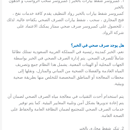
1. كمبروسر شفط بيارات بالخبر | كمبروسر سحب الرواسب و الدهون
بالخبر
كمبروسر شفط بيارات بالخبر رواد التنظيف يقدم كافة خدمات نفخ ،
فتح المجاري ، سحب ، شفط بيارات الصرف الصحي بكفاءة عالية. لذلك
، للحصول على كمبروسر صرف صحي ممتاز يمكنك الاعتماد على
شركة الرواد.
هل يوجد صرف صحي في الخبر؟
نعم، الخبر كمدينة رئيسية في المملكة العربية السعودية تمتلك نظامًا
شاملاً للصرف الصحي. يتم إدارة الصرف الصحي في الخبر بواسطة
الجهات المحلية أو الهيئات المعنية. يشمل هذا النظام جمع وتصريف
المياه العادمة والفضلات الصحية من المباني والمنازل، ونقلها إلى
محطات المعالجة أو المناطق المخصصة للتخلص منها بطريقة صحية
وبيئية.
يتم استخدام أحدث التقنيات في معالجة مياه الصرف الصحي لضمان أن
يتم إعادة تدويرها بشكل آمن وتلبية المعايير البيئية. كما يتم توفير
خدمات الصرف الصحي للمجتمع لضمان النظافة العامة والحفاظ على
الصحة العامة.
2. تنكر شفط مجاري بالخبر