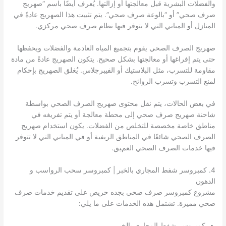
والفضلات البشرية قبل معالجتها أو إزالتها. يُعرف أيضًا باسم “صهريج
صرف صحي” أو “بالوعة صرف صحي”. يتم تثبيت هذا الصهريج عادةً في
المنازل أو المباني التي لا يتوفر فيها نظام صرف صحي مركزي.
صهريج الصرف الصحي يقوم بتجميع المياه العادمة والفضلات ويحفظها
حتى يتم إفراغها أو معالجتها بشكل صحيح. يتكون الصهريج عادةً من مادة
مقاومة للتسرب، مثل البلاستيك أو الفيبرجلاس. يُغلق الصهريج بإحكام
لمنع التسرب وتسرب الروائح.
في بعض الحالات، يتم نقل محتوى صهريج الصرف الصحي بواسطة
شاحنة صهريج صرف صحي إلى محطة معالجة أو يتم تفريغه في
مناطق خاصة مخصصة للتخلص من الفضلات. يكون استخدام صهريج
الصرف الصحي شائعًا في المناطق الريفية أو في المباني التي لا تتوفر
فيها خدمات الصرف الصحي العميق.
4. كمبروسر شفط المجاري بالخبر | كمبروسر سحب الرواسب و
الدهون
مشروع كمبروسر صرف صحي بجده حريص على تقديم خدمات صرف
صحي مميزة. تشتمل هذه الخدمات على ما يلي:
كمبروسر شفط المجاري بالخبر