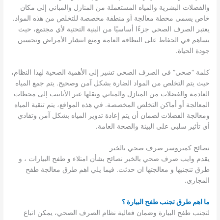
والفضلات البشرية والمياه المستعملة من المنازل والمباني إلى مكان
خاص يسمى محطة معالجة أو منطقة مخصصة للتخلص من هذه المواد.
يعتبر الصرف الصحي جزءًا أساسيًا من البنية التحتية لأي مجتمع، حيث
يساهم في الحفاظ على النظافة العامة ومنع انتشار الأمراض وتحسين
جودة الحياة.
كلمة “صحي” في الصرف الصحي تشير إلى الأهمية الصحية لهذا النظام،
حيث يتم التخلص من المواد الضارة بشكل آمن وصحيح. يتم جمع المياه
العادمة والفضلات من المنازل والمباني ونقلها عبر الأنابيب إلى محطات
المعالجة أو أماكن التخلص المخصصة. في هذه المواقع، يتم تنقية المياه
ومعالجة الفضلات لضمان أن يتم إعادة تدوير المياه بشكل آمن وتفادي
أي تأثير سلبي على البيئة والصحة العامة.
نصائح كمبروسر صرف صحي بالخبر
يقدم وايب صرف صحي بالخبر نصائح بشأن امتلاء و طفح البيارات ، و
طرق تنجنبها و معالجتها ان حدثت. فيما يلي اهم طرق معالجة طفح
المجاري.
ما اهم طرق تجنب طفح البيارة ؟
لتجنب طفح البيارة وضمان فعالية نظام الصرف الصحي، يمكن اتباع