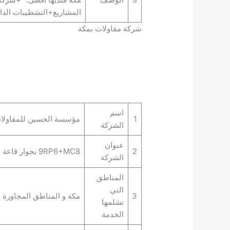
المشاريع+التشطيبات الداخل
شركة مقاولات بمكة
اسم
1
مؤسسة الحسين للمقاولات
الشركة
عنوان
2
9RP6+MC8 بجوار قاعة الافق, الكعكية، مكة 24352، المملكة العربية السعودية
الشركة
المناطق
التي
3
مكة و المناطق المجاورة ل
تشلمها
الخدمة