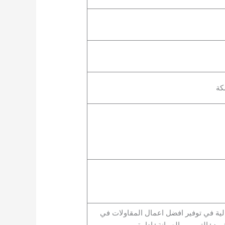
كة
لعالية في توفير افضل اعمال المقاولات في
د+الترميم والصيانة+إدارة