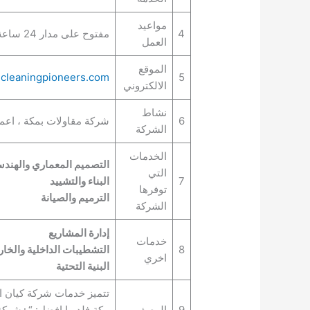
مواعيد
4
مفتوح على مدار 24 ساعة
العمل
الموقع
cleaningpioneers.com
5
الالكتروني
نشاط
6
شركة مقاولات بمكة ، اعما
الشركة
الخدمات
التصميم المعماري والهند
التي
7
البناء والتشييد
توفرها
الترميم والصيانة
الشركة
إدارة المشاريع
خدمات
8
التشطيبات الداخلية والخار
اخري
البنية التحتية
تتميز خدمات شركة كيان البن
9
الوصف
مكة فلديها افضل: “+شركة