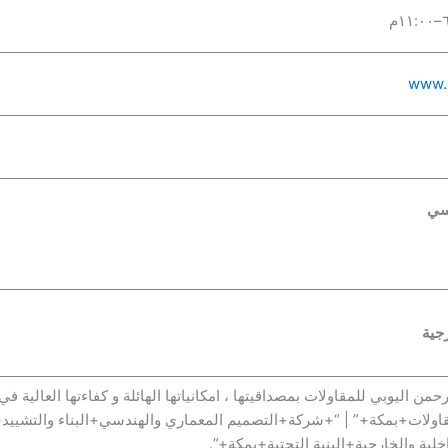
www.
سي
جية
ن اليوبي للمقاولات بمصداقيتها ، امكانياتها الهائلة و كفاءتها العالية 
ولات+بمكة+” | “+شركة+التصميم المعماري والهندسي+البناء والتشييد+ا
لية والخارجية+البنية التحتية+بمكة+”.