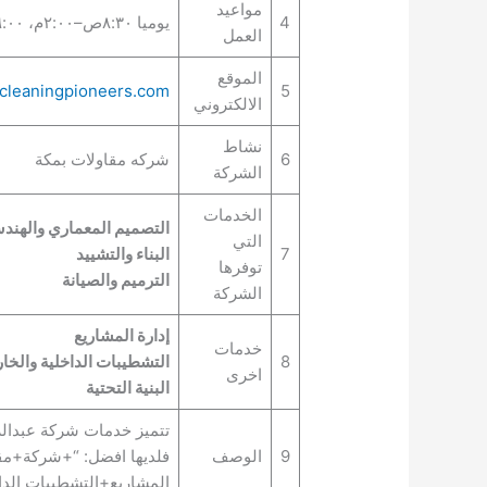
مواعيد
4
يوميا ٨:٣٠ص–٢:٠٠م، ٦:٠٠–١١:٠٠م
العمل
الموقع
cleaningpioneers.com
5
الالكتروني
نشاط
6
شركه مقاولات بمكة
الشركة
الخدمات
التصميم المعماري والهند
التي
7
البناء والتشييد
توفرها
الترميم والصيانة
الشركة
إدارة المشاريع
خدمات
8
التشطيبات الداخلية والخار
اخرى
البنية التحتية
تتميز خدمات شركة عبدالرحم
9
الوصف
فلديها افضل: “+شركة+مقا
المشاريع+التشطيبات الداخ