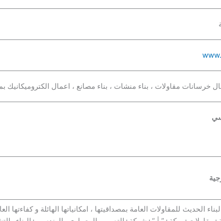
www.
ل خرسانات مقاولات ، بناء منشات ، بناء مصانع ، اعمال الكتروميكانيك بم
سي
جية
اء الحديث للمقاولات العامة بمصداقيتها ، امكانياتها الهائلة و كفاءتها ا
+مقاولات+بمكة+” | “+شركة+التصميم المعماري والهندسي+البناء والتشيي