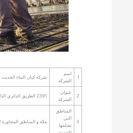
اسم
1
شركة كيان البناء الحديث ل
الشركة
عنوان
2
2391 الطريق الدائري الثالث، الرصيفة, 7559، مكة 24232، المملكة العربية السعودية
الشركة
المناطق
التي
3
مكة و المناطق المجاورة ل
تشلمها
الخدمة