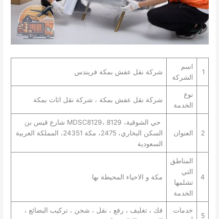
اسم
1
شركة نقل عفش بمكة فريندس
الشركة
نوع
شركة نقل عفش بمكة ، شركة نقل اثاث بمكة
الخدمة
حي الشوقية، MDSC8129، 8129 شارع قيس بن
2
العنوان
السكن البخاري، 2475، مكة 24351، المملكة العربية
السعودية
المناطق
التي
4
مكة و الاحياء المحيطة بها
تشلمها
الخدمة
خدمات
فك ، تغليف ، رفع ، نقل ، شحن ، تركيب البضائع ،
5