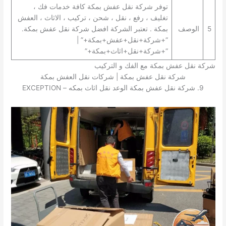
توفر شركة نقل عفش بمكة كافة خدمات فك ،
تغليف ، رفع ، نقل ، شحن ، تركيب ، الاثاث ، العفش
5
الوصف
بمكة . تعتبر الشركة افضل شركة نقل عفش بمكة.
“+شركة+نقل+عفش+بمكة+” |
“+شركة+نقل+اثاث+بمكة+”
شركة نقل عفش بمكة مع الفك و التركيب
شركة نقل عفش بمكة | شركات نقل العفش بمكة
9. شركة نقل عفش بمكة الوعد نقل اثاث بمكه – EXCEPTION