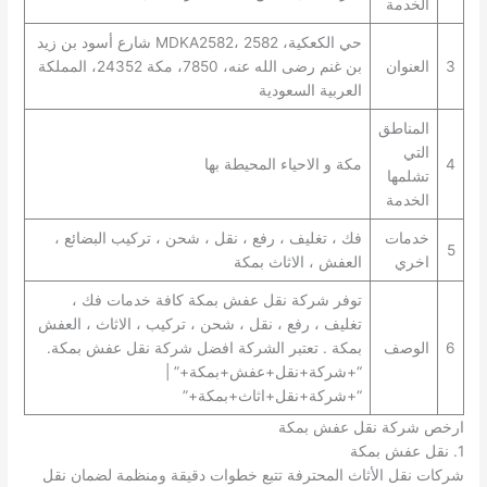
الخدمة
حي الكعكية، MDKA2582، 2582 شارع أسود بن زيد
3
العنوان
بن غنم رضى الله عنه، 7850، مكة 24352، المملكة
العربية السعودية
المناطق
التي
4
مكة و الاحياء المحيطة بها
تشلمها
الخدمة
خدمات
فك ، تغليف ، رفع ، نقل ، شحن ، تركيب البضائع ،
5
اخري
العفش ، الاثاث بمكة
توفر شركة نقل عفش بمكة كافة خدمات فك ،
تغليف ، رفع ، نقل ، شحن ، تركيب ، الاثاث ، العفش
6
الوصف
بمكة . تعتبر الشركة افضل شركة نقل عفش بمكة.
“+شركة+نقل+عفش+بمكة+” |
“+شركة+نقل+اثاث+بمكة+”
ارخص شركة نقل عفش بمكة
1. نقل عفش بمكة
شركات نقل الأثاث المحترفة تتبع خطوات دقيقة ومنظمة لضمان نقل