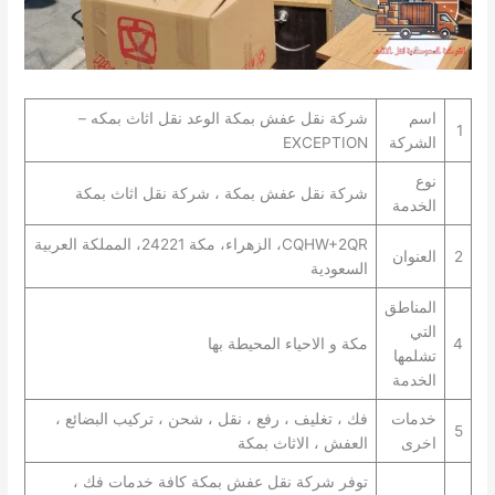
اسم
شركة نقل عفش بمكة الوعد نقل اثاث بمكه –
1
الشركة
EXCEPTION
نوع
شركة نقل عفش بمكة ، شركة نقل اثاث بمكة
الخدمة
CQHW+2QR، الزهراء، مكة 24221، المملكة العربية
2
العنوان
السعودية
المناطق
التي
4
مكة و الاحياء المحيطة بها
تشلمها
الخدمة
خدمات
فك ، تغليف ، رفع ، نقل ، شحن ، تركيب البضائع ،
5
اخرى
العفش ، الاثاث بمكة
توفر شركة نقل عفش بمكة كافة خدمات فك ،