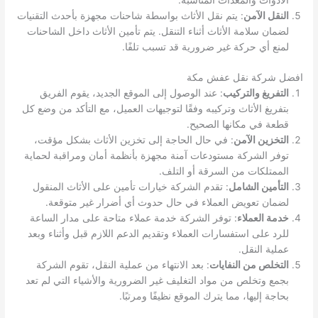
الأدوات والمعدات المناسبة.
النقل الآمن
: يتم نقل الأثاث بواسطة شاحنات مجهزة بأحدث التقنيات
لضمان سلامة الأثاث أثناء التنقل. يتم تأمين الأثاث داخل الشاحنات
لمنع أي حركة غير ضرورية قد تسبب تلفًا.
افضل شركة نقل عفش مكة
التفريغ والتركيب
: عند الوصول إلى الموقع الجديد، يقوم الفريق
بتفريغ الأثاث وتركيبه وفقًا لتوجيهات العميل، مع التأكد من وضع كل
قطعة في مكانها الصحيح.
التخزين الآمن
: في حال الحاجة إلى تخزين الأثاث بشكل مؤقت،
توفر الشركة مستودعات آمنة مجهزة بأنظمة أمان ومراقبة لحماية
الممتلكات من السرقة أو التلف.
التأمين الشامل
: تقدم الشركة خيارات تأمين على الأثاث المنقول
لضمان تعويض العملاء في حال حدوث أي أضرار غير متوقعة.
خدمة العملاء
: توفر الشركة خدمة عملاء متاحة على مدار الساعة
للرد على استفسارات العملاء وتقديم الدعم اللازم قبل وأثناء وبعد
عملية النقل.
التخلص من النفايات
: بعد الانتهاء من عملية النقل، تقوم الشركة
بجمع وتخلص من مواد التغليف غير الضرورية والأشياء التي لم تعد
بحاجة إليها، مما يترك الموقع نظيفًا ومرتبًا.