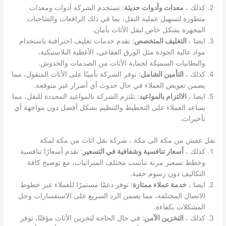
كذلك ،
معدات وأدوات حديثة
: تستخدم الشركة أدوات ومعدات
متطورة لتسهيل عملية النقل، بما في ذلك الرافعات والشاحنات
المجهزة بشكل خاص لنقل الأثاث بأمان.
ايضا ،
التغليف المتخصص
: تقدم خدمات تغليف احترافية باستخدام
مواد عالية الجودة مثل الورق الفقاعي، الأغطية البلاستيكية،
والبطانيات السميكة لحماية الأثاث من الصدمات والخدوش.
كذلك ،
التأمين الشامل
: توفر الشركة تأمينًا على الأثاث المنقول، مما
يضمن تعويض العملاء في حال حدوث أي أضرار غير متوقعة.
ايضا ،
الالتزام بالمواعيد
: تلتزم الشركة بالمواعيد المحددة للنقل، مما
يساعد العملاء على التخطيط والتنظيم بشكل أفضل دون مواجهة أي
تأخيرات.
نقل عفش من مكة الى مكة ، شركة نقل اثاث من مكة لمكة
كذلك ،
أسعار تنافسية وشفافية في التسعير
: تقدم أسعارًا تنافسية
وخطط تسعير مرنة تناسب مختلف الميزانيات، مع توضيح كافة
التكاليف دون رسوم خفية.
ايضا ،
خدمة عملاء ممتازة
: توفر دعمًا مستمرًا للعملاء عبر خطوط
الاتصال المختلفة، مما يضمن الرد السريع على الاستفسارات وحل
المشكلات بكفاءة.
كذلك ،
التخزين الآمن
: في حال الحاجة لتخزين الأثاث مؤقتًا، توفر