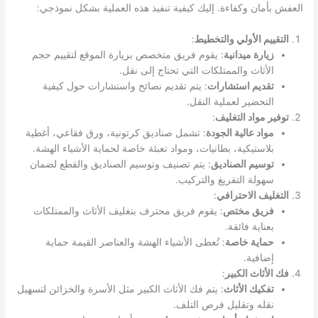
العفش بأمان وكفاءة. إليك كيفية تنفيذ هذه العملية بشكل نموذجي:
التقييم الأولي والتخطيط
:
زيارة ميدانية
: يقوم فريق متخصص بزيارة الموقع لتقييم حجم
الأثاث والممتلكات التي تحتاج إلى نقل.
تقديم استشارات
: يتم تقديم نصائح واستشارات حول كيفية
التحضير لعملية النقل.
توفير مواد التغليف
:
مواد عالية الجودة
: تشمل صناديق كرتونية، ورق فقاعي، أغطية
بلاستيكية، بطانيات، ومواد تعبئة خاصة لحماية الأشياء الهشة.
توسيم الصناديق
: يتم تصنيف وتوسيم الصناديق والقطع لضمان
سهولة التفريغ والتركيب.
التغليف الاحترافي
:
فريق مختص
: يقوم فريق محترف بتغليف الأثاث والممتلكات
بعناية فائقة.
حماية خاصة
: تُعطى الأشياء الهشة والعناصر القيمة حماية
إضافية.
فك الأثاث الكبير
:
تفكيك الأثاث
: يتم فك الأثاث الكبير مثل الأسرة والخزائن لتسهيل
نقله وتقليل فرص التلف.