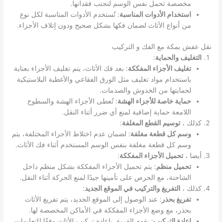
مخصصة تحمل نفس الوسم لتجنب فقدانها.
استخدام الأدوات المناسبة
: تُستخدم الأدوات المناسبة لكل نوع
من أنواع الأثاث لضمان فكها بشكل صحيح ودون إتلاف الأجزاء.
نقل عفش بمكة مع الفك و التركيب
التغليف والحماية
:
تغليف الأجزاء المفككة
: بعد فك الأثاث، يتم تغليف الأجزاء بعناية
باستخدام مواد تغليف مثل الورق الفقاعي والأغطية البلاستيكية
لحمايتها من الخدوش والصدمات.
حماية خاصة للأجزاء الهشة
: تُعطى الأجزاء الهشة والسطوح
اللامعة حماية إضافية لمنع أي ضرر أثناء النقل.
كذلك ،
توسيم القطع المغلفة
:
وسم كل قطعة مغلفة
: لضمان عدم اختلاط الأجزاء المختلفة، يتم
وسم كل قطعة مغلفة بنفس الوسم المستخدم أثناء فك الأثاث.
أيضا ،
تحميل الأجزاء المفككة
:
تحميل منظم
: يتم تحميل الأجزاء المفككة بشكل منظم داخل
الشاحنة، مع الحرص على تأمينها جيدًا لمنع الحركة أثناء النقل.
كذلك ،
التفريغ والتركيب في الموقع الجديد
:
تفريغ بحذر
: عند الوصول إلى الموقع الجديد، يتم تفريغ الأثاث
بحذر، مع وضع الأجزاء المفككة في الأماكن المخصصة لها.
إعادة التركيب
: يقوم الفريق بإعادة تركيب الأثاث وفقًا للتعليمات