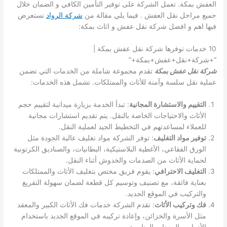
العفش بمكة. تعمل الشركة على توفير التأمين الكافي و الضمان خلال
جميع مراحل نقل العفش . فيما يلي مقالة من
شركة الرواد
نستعرض
فيها اهم و افضل شركة نقل عفش و اثاث بمكة:
10 خدمات توفرها شركة نقل عفش بمكة |
“+شركة+نقل+عفش+بمكة+”
شركة نقل عفش بمكة
تقدم مجموعة شاملة من الخدمات التي تضمن
عملية نقل سلسة وآمنة للأثاث والممتلكات. تشمل هذه الخدمات:
التقييم والاستشارة المجانية
: تبدأ الخدمة بزيارة ميدانية لتقييم حجم
الأثاث والاحتياجات الخاصة بالنقل. يتم تقديم استشارات مجانية
للعملاء لمساعدتهم في التخطيط الجيد لعملية النقل.
توفير مواد التغليف
: توفر الشركة مواد تغليف عالية الجودة مثل
الورق الفقاعي، الأغطية البلاستيكية، البطانيات، والصناديق الكرتونية
لحماية الأثاث من الصدمات والخدوش أثناء النقل.
التغليف الاحترافي
: يقوم فريق مختص بتغليف الأثاث والممتلكات
بعناية فائقة، مع تصنيف وتوسيم كل قطعة لضمان سهولة التفريغ
والتركيب في الموقع الجديد.
فك وتركيب الأثاث
: تقدم الشركة خدمات فك الأثاث الكبير والمعقد
مثل الأسرة والخزائن، وإعادة تركيبه في الموقع الجديد باستخدام