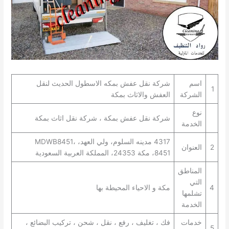
اسم
شركة نقل عفش بمكه الاسطول الحديث لنقل
1
الشركة
العفش والاثاث بمكة
نوع
شركة نقل عفش بمكة ، شركة نقل اثاث بمكة
الخدمة
4317 مدينه السلوم، ولي العهد، MDWB8451،
2
العنوان
8451، مكة 24353، المملكة العربية السعودية
المناطق
التي
4
مكة و الاحياء المحيطة بها
تشلمها
الخدمة
خدمات
فك ، تغليف ، رفع ، نقل ، شحن ، تركيب البضائع ،
5