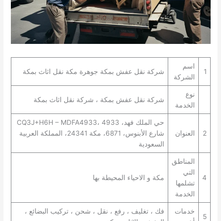
اسم
1
شركة نقل عفش بمكة جوهرة مكة نقل اثاث بمكة
الشركة
نوع
شركة نقل عفش بمكة ، شركة نقل اثاث بمكة
الخدمة
حي الملك فهد، CQ3J+H6H – MDFA4933، 4933
2
العنوان
شارع الأبنوس، 6871، مكة 24341، المملكة العربية
السعودية
المناطق
التي
4
مكة و الاحياء المحيطة بها
تشلمها
الخدمة
خدمات
فك ، تغليف ، رفع ، نقل ، شحن ، تركيب البضائع ،
5