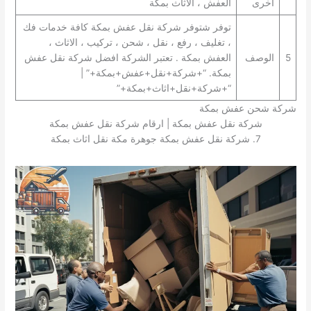
أخرى
العفش ، الاثاث بمكة
توفر شتوفر شركة نقل عفش بمكة كافة خدمات فك
، تغليف ، رفع ، نقل ، شحن ، تركيب ، الاثاث ،
5
الوصف
العفش بمكة . تعتبر الشركة افضل شركة نقل عفش
بمكة. “+شركة+نقل+عفش+بمكة+” |
“+شركة+نقل+اثاث+بمكة+”
شركة شحن عفش بمكة
شركة نقل عفش بمكة | ارقام شركة نقل عفش بمكة
7. شركة نقل عفش بمكة جوهرة مكة نقل اثاث بمكة