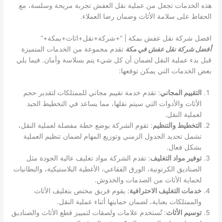
هذه الخدمات تجعل من عملية نقل العفش تجربة مريحة وسلسة، مع
الحفاظ على سلامة الأثاث وضمان رضا العملاء.
افضل شركة نقل عفش بمكة | “+شركة+نقل+اثاث+بمكة+”
أفضل شركة نقل عفش في مكة
تقدم مجموعة من الخدمات المتميزة
قبل بدء عملية النقل لضمان أن كل شيء يتم بسلاسة وأمان. فيما يلي
بعض الخدمات التي يمكن توقعها:
التقييم المجاني
: تقدم خدمة تقييم مجاني للممتلكات لتقدير حجم
الأثاث والأدوات التي سيتم نقلها، مما يساعد في التخطيط الجيد
لعملية النقل.
التخطيط والتنظيم
: تقوم الشركة بوضع خطة مفصلة لعملية النقل،
تشمل تحديد الجدول الزمني وتوزيع المهام لضمان تنظيم العملية
بشكل فعال.
توفير مواد التغليف
: تقدم الشركة مواد تغليف عالية الجودة مثل
الصناديق الكرتونية، الورق الفقاعي، الأغطية البلاستيكية، والبطانيات
لحماية الأثاث من الصدمات والخدوش.
خدمات التغليف الاحترافية
: يقوم فريق مختص بتغليف الأثاث
والممتلكات بعناية، لضمان حمايتها أثناء عملية النقل.
توسيم الأثاث
: تُستخدم علامات ولصقات لتمييز قطع الأثاث والصناديق