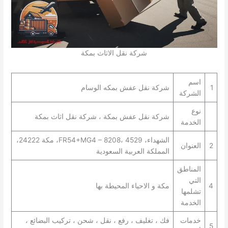
شركة نقل الاثاث بمكة
اسم
1
شركة نقل عفش بمكه الوسام
الشركة
نوع
شركة نقل عفش بمكة ، شركة نقل اثاث بمكة
الخدمة
الشهداء، FR54+MG4 – 8208، 4529، مكة 24222،
2
العنوان
المملكة العربية السعودية
المناطق
التي
4
مكة و الاحياء المحيطة بها
تشلمها
الخدمة
خدمات
فك ، تغليف ، رفع ، نقل ، شحن ، تركيب البضائع ،
5