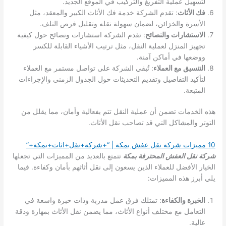
لتسهيل عملية التفريغ والتركيب في الموقع الجديد.
فك الأثاث
: تقدم الشركة خدمة فك الأثاث الكبير والمعقد، مثل
الأسرة والخزائن، لضمان سهولة نقله وتقليل فرص التلف.
الاستشارات والنصائح
: تقدم الشركة استشارات ونصائح حول كيفية
تجهيز المنزل لعملية النقل، مثل ترتيب الأشياء القابلة للكسر
ووضعها في أماكن آمنة.
التنسيق مع العملاء
: تُبقي الشركة على تواصل مستمر مع العملاء
لتأكيد التفاصيل وتقديم التحديثات حول الجدول الزمني والإجراءات
المتبعة.
هذه الخدمات تضمن أن عملية النقل تتم بفعالية وأمان، مما يقلل من
التوتر والمشاكل التي قد تصاحب نقل الأثاث.
10 مميزات شركة نقل عفش بمكة | “+شركة+نقل+اثاث+بمكة+”
شركة نقل العفش المحترفة بمكة
تتمتع بالعديد من المميزات التي تجعلها
الخيار الأفضل للعملاء الذين يسعون إلى نقل أثاثهم بأمان وكفاءة. فيما
يلي أبرز هذه المميزات:
الخبرة والكفاءة
: تمتلك فرق عمل مدربة وذات خبرة واسعة في
التعامل مع مختلف أنواع الأثاث، مما يضمن نقل الأثاث بمهارة ودقة
عالية.