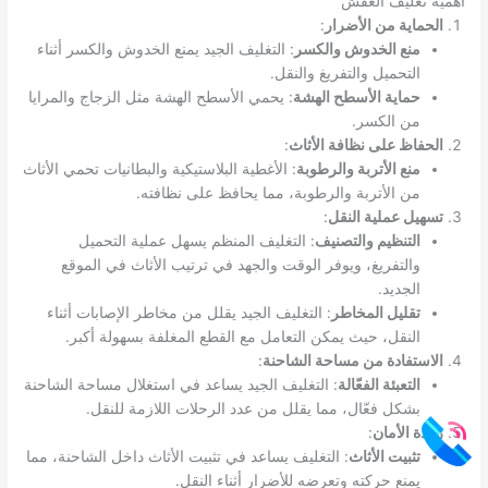
أهمية تغليف العفش
الحماية من الأضرار
:
منع الخدوش والكسر
: التغليف الجيد يمنع الخدوش والكسر أثناء
التحميل والتفريغ والنقل.
حماية الأسطح الهشة
: يحمي الأسطح الهشة مثل الزجاج والمرايا
من الكسر.
الحفاظ على نظافة الأثاث
:
منع الأتربة والرطوبة
: الأغطية البلاستيكية والبطانيات تحمي الأثاث
من الأتربة والرطوبة، مما يحافظ على نظافته.
تسهيل عملية النقل
:
التنظيم والتصنيف
: التغليف المنظم يسهل عملية التحميل
والتفريغ، ويوفر الوقت والجهد في ترتيب الأثاث في الموقع
الجديد.
تقليل المخاطر
: التغليف الجيد يقلل من مخاطر الإصابات أثناء
النقل، حيث يمكن التعامل مع القطع المغلفة بسهولة أكبر.
الاستفادة من مساحة الشاحنة
:
التعبئة الفعّالة
: التغليف الجيد يساعد في استغلال مساحة الشاحنة
بشكل فعّال، مما يقلل من عدد الرحلات اللازمة للنقل.
زيادة الأمان
:
تثبيت الأثاث
: التغليف يساعد في تثبيت الأثاث داخل الشاحنة، مما
يمنع حركته وتعرضه للأضرار أثناء النقل.