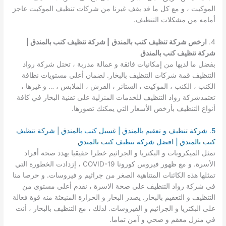
الموكيت ، و مع كل ما قد يقف غيرنا من شركات تنظيف الموكيت عاجز
أمامه من مشكلات التنظيف.
4.
ارخص شركة تنظيف كنب بالمندق
| شركة تنظيف كنب بالمندق |
شركة تنظيف كنب بالمندق
بفضل ما لديها من إمكانيات فائقة و عمالة مدربة ، تحتل شركة رواد
التنظيف قمة شركات التنظيف بالبخار. لضمان أعلى مستويات نظافة
الكنب ، الكنب ، الموكيت ، الستائر ، الفرش ، الملابس ، … و غيرها ،
تعتمدشركة رواد التنظيف للخدمات المنزلية على تقنية البخار في كافة
أنواع التنظيف بأرخص الأسعار التي يمكنك تصورها.
5. شركة تنظيف و تعقيم بالمندق | غسيل كنب بالمندق | شركة تنظيف
كنب بالمندق | افضل شركة تنظيف كنب بالمندق
تمثل الميكروبات و البكتريا و الجراثيم خطرا حقيقيا يهدد صحة أفراد
الأسرة. و مع ظهور فيروس كورونا COVID-19 ، إزدادت الخطورة التي
تمثلها هذه الكائنات المتناهية الصغر من جراثيم و فيروسات. و حرصا منا
في شركة رواد التنظيف على صحة الاسرة ، نقدم أعلى مستوى من
التنظيف و التعقيم بالبخار. يصدر البخار و الحرارة المنبعثة منه قوة فعالة
على البكتريا و الجراثيم و الفيروسات. لذلك ، مع التنظيف بالبخار ، أنت
في منزل معقم و صحي و آمن تماما.