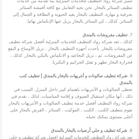
تتميز شركة رواد التنظيف للخدمات المنزلية بما تقدمه من خدمات
تنظيف الستائر بالبخار. نحن نجيد التعامل مع كافة أقمشة الستائر
بحرفية و مهارة. التنظيف بالبخار يعيد الحيوية و النظافة و الجمال إلى
الستائر. كذلك ، كي الستائر بالبخار يزيل عنها الإنكماش نهائيا.
7.
تنظيف مفروشات بالمندق
كذلك ، تعد شركة رواد التنظيف للخدمات المنزلية أفضل شركة تنظيف
مفروشات بالبخار. بأحدث أجهزة التنظيف بالبخار ، نزيل الأوساخ و البقع
عن المفروشات. ثم ، نزيل التجاعيد و الانكماش بالبكي بالبخار. كذلك ،
فحرارة البخار تطهر و تقتل الجراثيم و البكتريا.
8.
شركة تنظيف صالونات و أنتريهات بالبخار بالمندق
| تنظيف كنب
بالمندق
تحظى الصالونات و الأنتريهات باهتمام كبير داخل المنزل. السبب في
ذلك ، أنها مكان استقبال الضيوف و إقامة المناسبات. لذلك ، نقدم في
شركة رواد التنظيف أفضل خدمة تنظيف الصالونات و الأنتريهات بالبخار.
نقوم بتنظيف الكنب ، الكنب ، الموكيت ، الستائر ، الفرش بالبخار على
أعلى مستوى يمكنك تخيله.
9.
شركة تنظيف و جلي أرضيات بالبخار بالمندق
تعد شركة رواد التنظيف للخدمات المنزلية افضل شركة تنظيف و جلي