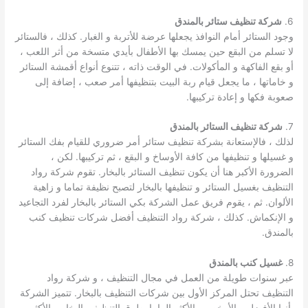
6.
شركة تنظيف ستائر بالمندق
وجود الستائر أمام النوافذ يجعلها عرضة للأتربة و الغبار. كذلك ، فالستائر
لا تسلم من البقع حين يمسك بها الأطفال بأيدي متسخة من أثر اللعب ،
أو بقع الفاكهة و المأكولات. في الوقت ذاته ، تتنوع أنواع أقمشة الستائر
و خاماتها ، ما يجعل قيام ربة البيت بتنظيفها أمر صعب ، إضافة إلى
صعوبة فكها و إعادة تركيبها.
7.
شركة تنظيف الستائر بالمندق
لذلك ، فالإستعانة بشركة تنظيف ستائر أمر ضروري للقيام بفك الستائر
و غسيلها و تنظيفها من كافة الأوساخ و البقع ، ثم تركيبها. لكن ،
الضرورة الأكبر هنا أن يكون تنظيف الستائر بالبخار. تقوم شركة رواد
التنظيف بغسيل الستائر و تنظيفها بالبخار لتصبح نظيفة تماما و زاهية
الألوان. ثم ، يقوم فريق عمل الشركة بكي الستائر بالبخار لفرد التجاعيد
و الإنكماش. كذلك ، شركة رواد التنظيف أفضل شركات تنظيف كنب
بالمندق.
8.
غسيل كنب بالمندق
عبر سنوات طويلة من العمل في مجال التنظيف ، و شركة رواد
التنظيف تحتل المركز الأول بين شركات التنظيف بالبخار. تتميز الشركة