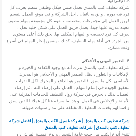
5.
الإحترافية
شركة تنظيف كنب بالمندق تعمل ضمن هيكل وظيفي منظم يعرف كل
فرد فيه دوره ، و يؤديه باتقان داخل الشركة و في موقع العمل. ينقسم
فريق العمل إلى مجموعات متخصصة ، تقوم كل مجموعة بمهام تنظيف
معينة مدربة عليها جيدا. يعمل فريق العمل على شكل خلية نحل ،
يعرف كل فرد تخصصه و المهام المكلف بها. يحق ذلك أعلى مستوى
من الجودة في أداء مهام التنظيف. كذلك ، يضمن إنجار المهام في أسرع
وقت ممكن.
6.
الضمير المهني و الأخلاقي
شركة تنظيف كنب بالمندق تدرك أنه مع وجود الكفاءة و الخبرة و
الإمكانيات و التطور ، يظل الضمير المهني و الأخلاقي هو المحرك
الأساسي لكل ما سبق. فالضمير هو الدافع و المحرك لكل القدرات
لتحقيق الجودة في إتمام المهام ، العمل على إرضاء الله ، ثم إرضاء
العميل. لذلك ، نحرص في شركة رواد التنظيف للخدمات المنزلية على
الأمانة و الإخلاص في العمل. و هذا ما يعرفه عنا كل عملائنا الذين سبق
و قمنا لهم بخدمات التنظيف المختلفة على مدار سنوات طويلة.
شركة تنظيف كنب بالمندق | شركة غسيل الكنب بالمندق | افضل شركة
تنظيف كنب بالمندق | شركات تنظيف كنب بالمندق
تتنوع أنواع الكنب من حيث خامة التنجيد ، و نوع أقمشة الفرش ، و