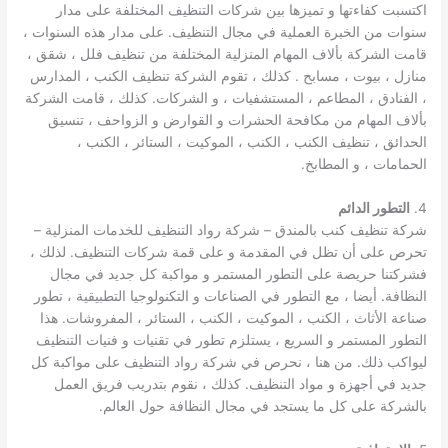
اكتسبت كفاءتها و تميزها بين شركات التنظيف المختلفة على مدار
سنوات من الخبرة العملية في مجال التنظيف. على مدار هذه السنوات ،
قامت الشركة بألاف المهام المنزلية المختلفة من تنظيف فلل ، شقق ،
منازل ، بيوت ، مسابح . كذلك ، تقوم الشركة تنظيف الكنب ، المدارس
، الفنادق ، المطاعم ، المستشفيات ، و الشركات. كذلك ، قامت الشركة
بألاف المهام من مكافحة الحشرات و القوارض و الزواحف ، تنسيق
الحدائق ، تنظيف الكنب ، الكنب ، الموكيت ، الستائر ، الكنب ،
الحمامات ، و المطابخ.
4.
التطور الدائم
شركة تنظيف كنب بالمندق – شركة رواد التنظيف للخدمات المنزلية –
تحرص على أن تظل في المقدمة و على قمة شركات التنظيف. لذلك ،
فشركتنا حريصة على التطور المستمر و مواكبة كل جديد في مجال
النظافة. أيضا ، مع التطور في الصناعات و التكنولوجيا التطبيقية ، تطور
صناعة الأثاث ، الكنب ، الموكيت ، الكنب ، الستائر ، المفروشات. هذا
التطور المستمر و السريع ، يستلزم تطور في تقنيات و فنيات التنظيف
ليواكب ذلك. من هنا ، نحرص في شركة رواد التنظيف على مواكبة كل
جديد في أجهزة و مواد التنظيف. كذلك ، نقوم بتدريب فريق العمل
بالشركة على كل ما يستجد في مجال النظافة حول العالم.