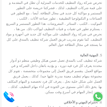
تحرص شركة رواد التنظيف للخدمات المنزلية أن تظل في المقدمة و
على قمة شركات التنظيف. لذلك ، فشركتنا حريصة على التطور
المستمر و مواكبة كل جديد في مجال النظافة. أيضا ، مع التطور في
الصناعات و التكنولوجيا التطبيقية ، تطور صناعة الأثاث ، الكنب ،
الموكيت ، الكنب ، الستائر ، المفروشات. هذا التطور المستمر و السريع
، يستلزم تطور في تقنيات و فنيات التنظيف ليواكب ذلك. من هنا ،
نحرص في شركة رواد التنظيف على مواكبة كل جديد في أجهزة و مواد
التنظيف. كما نقوم بتدريب فريق العمل شركة تنظيف بالمندق على كل
ما يستجد في مجال النظافة حول العالم.
5.
المهنية العالية
شركة تنظيف كنب بالمندق تعمل ضمن هيكل وظيفي منظم ذو أدوار
محددة يعرف كل فرد فيه دوره ، و يؤديه باتقان داخل الشركة و في
مواقع العمل. ينقسم فريق العمل إلى مجموعات متخصصة ، تقوم كل
مجموعة بمهام تنظيف معينة مدربة عليها جيدا. كذلك ، يعمل فريق
العمل على شكل خلية نحل ، يعرف كل فرد تخصصه و المهام المكلف
بها. يحق ذلك أعلى مستوى من الجودة في أداء مهام التنظيف. كذلك ،
يضمن إنجار المهام في أسرع وقت ممكن.
6.
الالتزام المهني و الأخلاقي