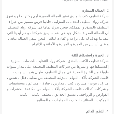
2.
العمالة الممتازة
شركة تنظيف كنب بالمندق تعتير العمالة المميزة أهم ركائز نجاح و تفوق
شركة رواد التنظيف للخدمات المنزلية . فلدينا فريق ممميز من خبراء
التنظيف بالمندق و المملكة. فنحن ندرك تماما في شركة رواد التنظيف
أن العمالة المدربة بشكل جيد هي أهم ما يميز شركتنا ، و هم أيدينا التي
تنفذ ما نهدف له بكل براعة و كفاءة. لذلك ، فنحن ننتقي العمالة بدقة ،
و على أساس من الخبرة و المهارة و الأمانة و الإلتزام.
3.
الخبرة و استحقاق الثقة
شركة تنظيف الكنب بالمندق- شركة رواد التنظيف للخدمات المنزلية –
إكتسبتكفاءتها و تميزها بين شركات التنظيف المختلفة على مدار سنوات
طويلة من الخبرة العملية في مجال التنظيف. طوال هذه السنوات ،
قامت الشركة بألاف المهام المنزلية المختلفة من تنظيف فلل ، شقق ،
منازل ، بيوت ، مسابح ، كنب ، مدارس ، فنادق ، مطاعم ، مستشفيات ،
و شركات. كذلك ، قامت الشركة بألاف المهام من مكافحة الحشرات و
القوارض و الزواحف ، تنسيق الحدائق ، تنظيف الكنب ، الكنب ،
الموكيت ، الستائر ، الكنب ، الحمامات ، و المطابخ.
4.
التطور الدائم