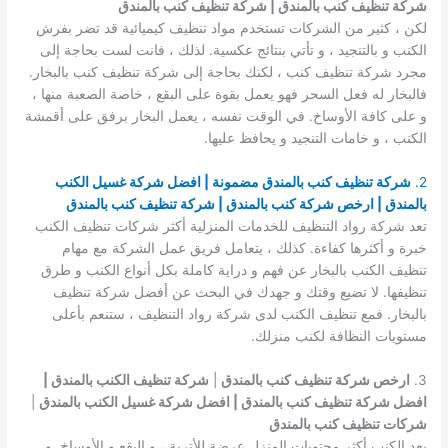
شركة تنظيف كنب بالمندق | شركة تنظيف كنب بالمندق
لكن ، كثير من الشركات تستخدم مواد تنظيف كيميائية قد تضر بفرش
الكنب و بالتنجيد ، و تأتي بنتائج عكسية. لذلك ، فانت لست بحاجة إلى
مجرد شركة تنظيف كنب ، لكنك بحاجة إلى شركة تنظيف كنب بالبخار.
فالبخار له فعل السحر فهو يعمل بقوة على البقع ، خاصة الصعبة منها ،
و على كافة الأوساخ. في الوقت نفسه ، يعمل البخار برفق على أقمشة
الكنب ، و خامات التنجيد و يحافظ عليها.
2.
شركة تنظيف كنب بالمندق مضمونة | افضل شركة غسيل الكنب
بالمندق | ارخص شركة كنب بالمندق | شركة تنظيف كنب بالمندق
تعد شركة رواد التنظيف للخدمات المنزلية أكثر شركات تنظيف الكنب
خبرة و أكثرها كفاءة. كذلك ، يتعامل فريق عمل الشركة مع مهام
تنظيف الكنب بالبخار عن فهم و دراية كاملة بكل أنواع الكنب و طرق
تنظيفها. لا تضيع وقتك و جهدك في البحث عن أفضل شركة تنظيف
بالبخار. فمع تنظيف الكنب لدى شركة رواد التنظيف ، ستنعم بأعلى
مستويات النظافة لكنب منزلك.
3.
ارخص شركة تنظيف كنب بالمندق
|
شركة تنظيف الكنب بالمندق |
افضل شركة تنظيف كنب بالمندق | افضل شركة غسيل الكنب بالمندق
|
شركات تنظيف كنب بالمندق
يعد الكنب أكثر محتويات المنزل عرضة للأتربة ، و البقع و الأوساخ. و