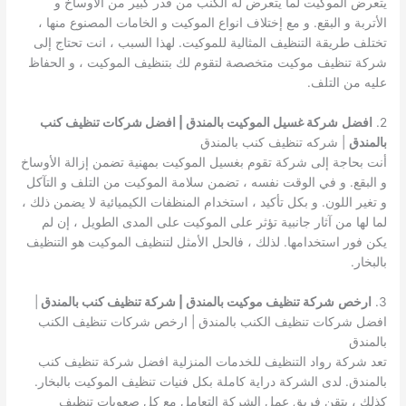
يتعرض الموكيت لما يتعرض له الكنب من قدر كبير من الأوساخ و
الأتربة و البقع. و مع إختلاف انواع الموكيت و الخامات المصنوع منها ،
تختلف طريقة التنظيف المثالية للموكيت. لهذا السبب ، انت تحتاج إلى
شركة تنظيف موكيت متخصصة لتقوم لك بتنظيف الموكيت ، و الحفاظ
عليه من التلف.
2.
افضل
شركة غسيل الموكيت بالمندق | افضل شركات تنظيف كنب
بالمندق
| شركه تنظيف كنب بالمندق
أنت بحاجة إلى شركة تقوم بغسيل الموكيت بمهنية تضمن إزالة الأوساخ
و البقع. و في الوقت نفسه ، تضمن سلامة الموكيت من التلف و التآكل
و تغير اللون. و بكل تأكيد ، استخدام المنظفات الكيميائية لا يضمن ذلك ،
لما لها من آثار جانبية تؤثر على الموكيت على المدى الطويل ، إن لم
يكن فور استخدامها. لذلك ، فالحل الأمثل لتنظيف الموكيت هو التنظيف
بالبخار.
3.
ارخص
شركة تنظيف موكيت بالمندق | شركة تنظيف كنب بالمندق
|
افضل شركات تنظيف الكنب بالمندق | ارخص شركات تنظيف الكنب
بالمندق
تعد شركة رواد التنظيف للخدمات المنزلية افضل شركة تنظيف كنب
بالمندق. لدى الشركة دراية كاملة بكل فنيات تنظيف الموكيت بالبخار.
كذلك ، يتقن فريق عمل الشركة التعامل مع كل صعوبات تنظيف