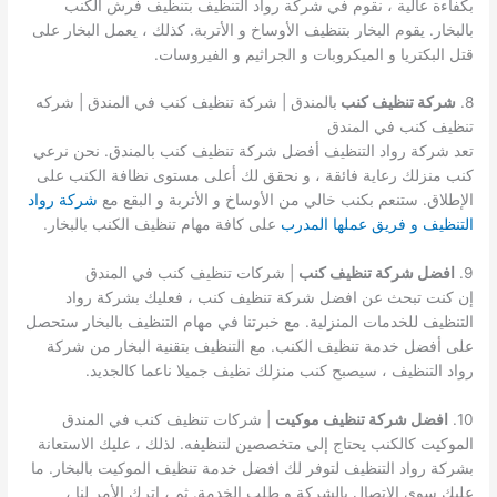
بكفاءة عالية ، نقوم في شركة رواد التنظيف بتنظيف فرش الكنب
بالبخار. يقوم البخار بتنظيف الأوساخ و الأتربة. كذلك ، يعمل البخار على
قتل البكتريا و الميكروبات و الجراثيم و الفيروسات.
8.
شركة تنظيف كنب
بالمندق | شركة تنظيف كنب في المندق | شركه
تنظيف كنب في المندق
تعد شركة رواد التنظيف أفضل شركة تنظيف كنب بالمندق. نحن نرعي
كنب منزلك رعاية فائقة ، و نحقق لك أعلى مستوى نظافة الكنب على
الإطلاق. ستنعم بكنب خالي من الأوساخ و الأتربة و البقع مع
شركة رواد
التنظيف و فريق عملها المدرب
على كافة مهام تنظيف الكنب بالبخار.
9.
افضل شركة تنظيف كنب
| شركات تنظيف كنب في المندق
إن كنت تبحث عن افضل شركة تنظيف كنب ، فعليك بشركة رواد
التنظيف للخدمات المنزلية. مع خبرتنا في مهام التنظيف بالبخار ستحصل
على أفضل خدمة تنظيف الكنب. مع التنظيف بتقنية البخار من شركة
رواد التنظيف ، سيصبح كنب منزلك نظيف جميلا ناعما كالجديد.
10.
افضل شركة تنظيف موكيت
| شركات تنظيف كنب في المندق
الموكيت كالكنب يحتاج إلى متخصصين لتنظيفه. لذلك ، عليك الاستعانة
بشركة رواد التنظيف لتوفر لك افضل خدمة تنظيف الموكيت بالبخار. ما
عليك سوى الاتصال بالشركة و طلب الخدمة. ثم ، اترك الأمر لنا ،