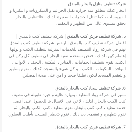
شركة تنظيف منازل بالبخار بالمندق
البخار كذلك تنطلق منه حرارة تقتل الجراثيم و الميكروبات و البكتريا و
الفيروسات ، كما تقتل الحشرات الصغيرة. لذلك ، فالتنظيف بالبخار
يحقق مستوى عالى من التطهير و التعقيم.
5.
شركة تنظيف فرش كنب بالمندق
| شركة تنظيف كنب بالمندق |
افضل شركة تنظيف كنب بالمندق | ارخص شركة تنظيف كنب بالمندق
نهتم في شركة رواد التنظيف للخدمات المنزلية بتنظيف الكنب و نوليها
إهتمام كبير. لذلك ، فنحن نستخدم تقنية البخار في تنظيف كل ركن في
الكنب. نقوم بتنظيف الحمامات ، المنابر ، المكتبة ، النجف ، الأبواب ،
النوافذ ، المكيفات ، الكنب ، و كل شيء بالمسجد. كذلك ، نقوم بتطهير
و بتعقيم المسجد ليكون نظيفا صحيا و آمن على صحة المصلين.
6.
شركة تنظيف سجاد كنب بالبخار بالمندق
نتميز في شركة رواد التنظيف بمهارة عالية و خبرة طويلة في تنظيف
كنب الكنب بالبخار. لذلك ، لا ترد في الاتصال بنا للحصول على أفضل
خدمة تنظيف كنب كنب بالبخار. نقوم بتنظيف كنب الكنب بالبخار. ثم
نقوم بتطهيره و تعقيمه. بعد ذلك ، نقوم بتعطير المسجد بأطيب العطور.
7.
شركة تنظيف فرش كنب بالبخار بالمندق