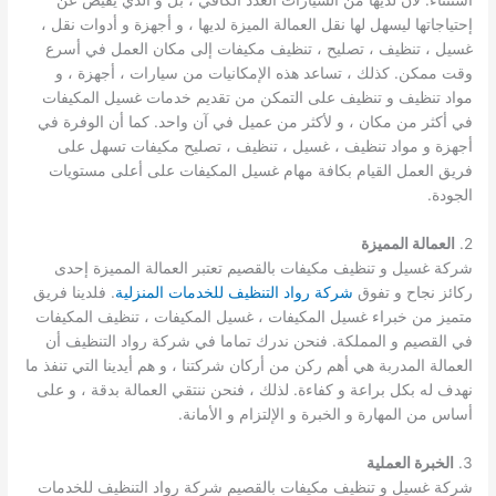
استثناء. لأن لديها من السيارات العدد الكافي ، بل و الذي يفيض عن
إحتياجاتها ليسهل لها نقل العمالة الميزة لديها ، و أجهزة و أدوات نقل ،
غسيل ، تنظيف ، تصليح ، تنظيف مكيفات إلى مكان العمل في أسرع
وقت ممكن. كذلك ، تساعد هذه الإمكانيات من سيارات ، أجهزة ، و
مواد تنظيف و تنظيف على التمكن من تقديم خدمات غسيل المكيفات
في أكثر من مكان ، و لأكثر من عميل في آن واحد. كما أن الوفرة في
أجهزة و مواد تنظيف ، غسيل ، تنظيف ، تصليح مكيفات تسهل على
فريق العمل القيام بكافة مهام غسيل المكيفات على أعلى مستويات
الجودة.
2.
العمالة المميزة
شركة غسيل و تنظيف مكيفات بالقصيم تعتبر العمالة المميزة إحدى
ركائز نجاح و تفوق
شركة رواد التنظيف للخدمات المنزلية
. فلدينا فريق
متميز من خبراء غسيل المكيفات ، غسيل المكيفات ، تنظيف المكيفات
في القصيم و المملكة. فنحن ندرك تماما في شركة رواد التنظيف أن
العمالة المدربة هي أهم ركن من أركان شركتنا ، و هم أيدينا التي تنفذ ما
نهدف له بكل براعة و كفاءة. لذلك ، فنحن ننتقي العمالة بدقة ، و على
أساس من المهارة و الخبرة و الإلتزام و الأمانة.
3.
الخبرة العملية
شركة غسيل و تنظيف مكيفات بالقصيم شركة رواد التنظيف للخدمات