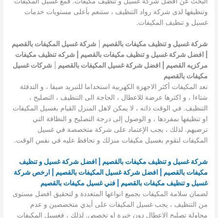
البحث عن افضل شركة غسيل و تنظيف مكيفات. فمع غسيل المكيفات
وتنظيفها لدى شركة رواد التنظيف ، ستنعم بأعلى مستويات خدمات
غسيل و تنظيف المكيفات.
شركة غسيل و تنظيف مكيفات بالقصيم
|
شركة غسيل المكيفات بالقصيم
| افضل شركة غسيل و تنظيف مكيفات بالقصيم | شركه تنظيف مكيفات
مركزيه القصيم | افضل شركة غسيل المكيفات بالقصيم
|
شركات غسيل
مكيفات بالقصيم
تعد المكيفات أكثر الاجهزة الكهربية استخداما للتبريد صيفا ، و التدفئة
شتاءا ، و اكثرها عرضة للاعطال ، الحاجة الى التنظيف ، التصليح ،
التنظيف. في الوقت ذاته ، لا يمكن لاهل المنزل القيام بغسيل المكيفات
او تنظيفها بمفردها ، و الوصول إلى درجة التصليح و النظافة التي
ترضيهم. لذلك ، يجب الإعتماد على شركة متخصصة في غسيل
المكيفات لتقوم بغسيل مكيفات منزلك و تحافظ عليه في نفس الوقت.
شركة غسيل و تنظيف مكيفات بالقصيم | افضل شركة غسيل و تنظيف
مكيفات بالقصيم | افضل شركة غسيل المكيفات بالقصيم | ارخص شركة
غسيل و تنظيف مكيفات بالقصيم | فني غسيل مكيفات بالقصيم
لضمان سلامة المكيفات بجميع انواعها المتعددة و لتحقيق افضل مستوى
من التنظيف ، يجب غسيل المكيفات على أيدي متخصصين و عدم
محاولة تصليح الاعطال دون خبرة او تخصص. لذلك ، فغسيل المكيفات