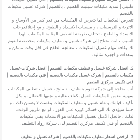
فلبيني | تمديد مكيفات سبليت القصيم ، بالقصيم | شركة غسيل مكيفات
بالقصيم
تتعرض المكيفات لما يتعرض له المكيفات من قدر كبير من الأوساخ و
الأتربة و الترسيبات ، و مسببات الانسداد و الطفح. و مع إختلافدرجات
الانسداد و الطفح ، تختلف طريقة التنظيف المثالية للمكيفات. لهذا
السبب ، انت تحتاج إلى شركة غسيل و تنظيف مكيفات متخصصة لتقوم
لك بكافة مهام غسيل المكيفات ، معالجة الطفح في اقل وقت ممكن و
بمعدات و اجهزة مثالية.
2.
افضل
شركة غسيل و تنظيف مكيفات القصيم | افضل شركات غسيل
مكيفات بالقصيم
| شركه غسيل مكيفات بالقصيم | فني مكيفات بالقصيم |
فني تكييف مركزي القصيم
أنت بحاجة إلى شركة تقوم بتنظيف ، تصليح ، غسيل ، تنظيف المكيفات
بمهنية تضمن للمكيفات العمل بكفاءة عالية و تجنبها الاعطال. و بكل
تأكيد ، قيامك بمهام غسيل و تنظيف المكيفات بنفسك لا يضمن ذلك ، و
حتما سيؤدي بك الى خسائر كبيرة على الفور ، او مع ملرور الوقت.
لذلك ، فالحل الأمثل لغسيل المكيفات هو الاستعانة بفني مكيفات
بالقصيم أو فني تكييف مركزي القصيم لدى شركة رواد التنظيف.
3.
ارخص
اسعار تنظيف مكيفات بالقصيم | شركة غسيل و تنظيف