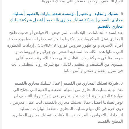
أنواع التنظيف بأرخص الأسعار التي يمكنك تصورها.
5.
تسليك و تنظيف و تعقيم | مؤسسة شفط بيارات بالقصيم | تسليك
مجاري بالقصيم | شركة تسليك مجاري بالقصيم | افضل شركة تسليك
مجاري بالقصيم
عند انسداد الحمامات ، البلاعات ، المراحيض ، الاحواض أو حدوث طفح
المجاري تمثل الميكروبات و البكتريا و الجراثيم خطرا حقيقيا يهدد صحة
أفراد الأسرة. و مع ظهور فيروس كورونا COVID-19 ، إزدادت الخطورة
التي تمثلها هذه الكائنات المتناهية الصغر من جراثيم و فيروسات. و
حرصا منا في شركة رواد التنظيف على صحة الاسرة ، نقدم أعلى
مستوى من التنظيف و التعقيم . لذلك ، مع شركة رواد التنظيف ، أنت
في منزل معقم و صحي و آمن تماما.
6.
شركة تسليك المجاري في القصيم | عمال تسليك مجاري بالقصيم
تعد مهمة تسليك المجاري من المهام الصعبة و الفنية التي تحتاج الى
مهارة عالية و خبرة. لذلك ، نحن نحرص في شركة رواد التنظيف ان
نوفر لعملائنا افضل عمال تسليك مجاري بالقصيم. لدينا عمال مدربين ،
ذوي خرة في كل مهام تسليك المجاري ، شفط البيارات ، تسليك
انسدادات الاحواض ، المراحيض ، البلاعات ، تسليك مجاري الحمام و
المطبخ بالقصيم.