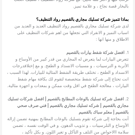
بالبخار قصة نجاح ، و علامة تميز.
بماذا تتميز شركة تسليك مجاري بالقصيم رواد التنظيف؟
لدى شركة تسليك مجاري بالقصيم رواد التنظيف العديد و العديد من
اسباب التميز و الانفراد التي تجعلها من اهم شركات التنظيف على
الاطلاق و منها انها :
1.
افضل شركة شفط بيارات بالقصيم
تتعرض البيارات لما يتعرض له المجاري من قدر كبير من الأوساخ و
الأتربة و الترسيبات ، و مسببات الانسداد و الطفح. و مع إختلافدرجات
الانسداد و الطفح ، تختلف طريقة الشفط المثالية للبيارات. لهذا السبب ،
انت تحتاج إلى شركة شفط متخصصة لتقوم لك بكافة مهام شفط
البيارات ، معالجة الطفح في اقل وقت ممكن و بمعدات و اجهزة مثالية.
2.
افضل
شركة تسليك بالوعات المطابخ بالقصيم | افضل شركات تسليك
مجاري بالقصيم
| شركه تسليك مجاري بالقصيم | فني صرف صحي
بالقصيم | معلم سباك بالقصيم
أنت بحاجة إلى شركة تقوم بتسليك بالوعات المطابخ بمهنية تضمن إزالة
الأوساخ و التلرسيبات ، و تذويب الدهون. و في الوقت نفسه ، تضمن
سلامة االاحواض من التلف و التآكل و تغير اللون. و بكل تأكيد ،