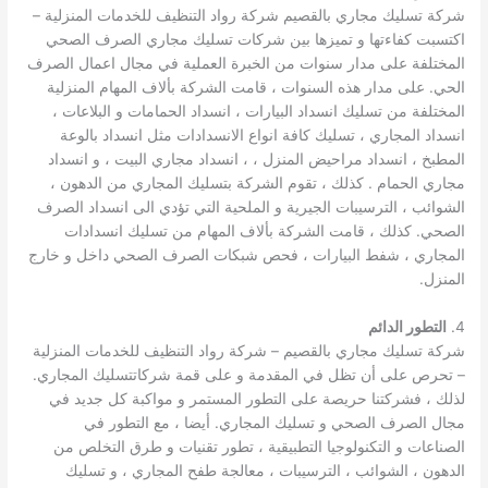
شركة تسليك مجاري بالقصيم شركة رواد التنظيف للخدمات المنزلية –
اكتسبت كفاءتها و تميزها بين شركات تسليك مجاري الصرف الصحي
المختلفة على مدار سنوات من الخبرة العملية في مجال اعمال الصرف
الحي. على مدار هذه السنوات ، قامت الشركة بألاف المهام المنزلية
المختلفة من تسليك انسداد البيارات ، انسداد الحمامات و البلاعات ،
انسداد المجاري ، تسليك كافة انواع الانسدادات مثل انسداد بالوعة
المطبخ ، انسداد مراحيض المنزل ، ، انسداد مجاري البيت ، و انسداد
مجاري الحمام . كذلك ، تقوم الشركة بتسليك المجاري من الدهون ،
الشوائب ، الترسيبات الجيرية و الملحية التي تؤدي الى انسداد الصرف
الصحي. كذلك ، قامت الشركة بألاف المهام من تسليك انسدادات
المجاري ، شفط البيارات ، فحص شبكات الصرف الصحي داخل و خارج
المنزل.
4.
التطور الدائم
شركة تسليك مجاري بالقصيم – شركة رواد التنظيف للخدمات المنزلية
– تحرص على أن تظل في المقدمة و على قمة شركاتتسليك المجاري.
لذلك ، فشركتنا حريصة على التطور المستمر و مواكبة كل جديد في
مجال الصرف الصحي و تسليك المجاري. أيضا ، مع التطور في
الصناعات و التكنولوجيا التطبيقية ، تطور تقنيات و طرق التخلص من
الدهون ، الشوائب ، الترسيبات ، معالجة طفح المجاري ، و تسليك