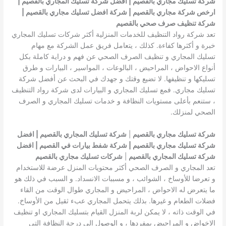
شركة تسليك مجاري بالقصيم | افضل شركة تسليك المجاري بالقصيم |
ارخص شركة مجاري بالقصيم | شركة افضل تسليك مجاري بالقصيم |
شركة تنظيف صرف صحي بالقصيم
تعد شركة رواد التنظيف للخدمات المنزلية أكثر شركات تسليك المجاري
خبرة و أكثرها كفاءة. كذلك ، يتعامل فريق عمل الشركة مع مهام
تسليك المجاري و تنظيف الصرف الصحي عن فهم و دراية كاملة بكل
أنواع الاحواض ، المراحيض ، البالوعات ، المواسير ، البيارات و طرق
تسليكها و تنظيفها. لا تضيع وقتك و جهدك في البحث عن أفضل شركة
تسليك مجاري. فمع تسليك المجاري و البيارات لدى شركة رواد التنظيف
، ستنعم بأعلى مستويات النظافة و خدمات تسليك المجاري و الصرف
الصحي لمنزلك.
شركة تسليك مجاري بالقصيم
|
شركة تسليك المجاري بالقصيم | افضل
شركة تسليك مجاري بالقصيم | شركة شفط بيارات في القصيم | افضل
شركة تسليك المجاري بالقصيم
|
شركات تسليك مجاري بالقصيم
تعد المجاري و الصرف الصحي أكثر محتويات المنزل عرضة للاستخدام
و تعرضا للأوساخ ، الشوائب ، و مسببات الانسداد. و السبب في ذلك هو
ما يتعرض له الاحواض ، المراحيض و المجاري طوال الوقت من القاء
فضلات الطعام و غيرها. بذلك يتحمل المجاري عبء ثقيل من الأوساخ.
في الوقت ذاته ، لا يمكن لربة المنزل القيام بتسليك المجاري او تنظيف
الاخواض و المراحيض بمفردها ، و الوصول إلى درجة النظافة التي