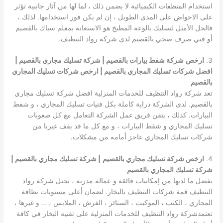
استخدام المنظفات الكيميائية لا يضمن ذلك ، لما لها من آثار جانبية تؤثر
على الاحواض على المدى الطويل ، إن لم يكن فور استخدامها. لذلك ،
فالحل الأمثل لتسليك بالوعة المطبخ هو الاستعانة بمعلم سباك بالقصيم
أو فني صرف صحي بالقصيم لدى شركة رواد التنظيف.
3.
ارخص
شركة شفط بيارات بالقصيم | شركة تسليك مجاري بالقصيم |
افضل شركات تسليك المجاري بالقصيم | ارخص شركات تسليك المجاري
بالقصيم
تعد شركة رواد التنظيف للخدمات المنزلية افضل شركة تسليك مجاري
بالقصيم. لدى الشركة دراية كاملة بكل فنيات تسليك المجاري ، و شفط
البيارات. كذلك ، يتقن فريق عمل الشركة التعامل مع كل صعوبات
تسليك المجاري و شفط البيارات ، و مع كل ما قد يقف غيرنا من
شركات تسليك المجاري عاجز أمامه من مشكلات.
4.
ارخص شركة تسليك مجاري بالقصيم
| شركة تسليك مجاري بالقصيم |
شركة تسليك المجاري بالقصيم
بفضل ما لديها من إمكانيات فائقة و عمالة مدربة ، تحتل شركة رواد
التنظيف قمة شركات التنظيف بالبخار. لضمان أعلى مستويات نظافة
المجاري ، الكنب ، الموكيت ، الستائر ، الفرش ، الملابس ، … و غيرها ،
تعتمدشركة رواد التنظيف للخدمات المنزلية على تقنية البخار في كافة