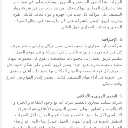
البيارات. هذا التطور المستمر و السريع ، يستلزم تطور في تقنيات و
فنيات تسليك المجاري ليواكب ذلك. من هنا ، نحرص في شركة رواد
التنظيف على مواكبة كل جديد في أجهزة و مواد فعالة. كذلك ، نقوم
بتدريب فريق العمل بالشركة على كل ما يستجد في مجال الصرف
الصحي و تسليك المجاري حول العالم.
5.
الإحترافية
شركة تسليك مجاري بالقصيم تعمل ضمن هيكل وظيفي منظم يعرف
كل فرد فيه دوره ، و يؤديه باتقان داخل الشركة و في موقع العمل.
ينقسم فريق العمل إلى مجموعات متخصصة ، تقوم كل مجموعة بمهام
تنظيف معينة مدربة عليها جيدا. يعمل فريق العمل على شكل خلية نحل
، يعرف كل فرد تخصصه و المهام المكلف بها. يحق ذلك أعلى مستوى
من الجودة في أداء مهام التنظيف. كذلك ، يضمن إنجار المهام في أسرع
وقت ممكن.
6.
الضمير المهني و الأخلاقي
شركة تسليك مجاري بالقصيم تدرك أنه مع وجود الكفاءة و الخبرة و
الإمكانيات و التطور ، يظل الضمير المهني و الأخلاقي هو المحرك
الأساسي لكل ما سبق. فالضمير هو الدافع و المحرك لكل القدرات
لتحقيق الجودة في إتمام المهام ، العمل على إرضاء الله ، ثم إرضاء
العميل. لذلك ، نحرص في شركة رواد التنظيف للخدمات المنزلية على