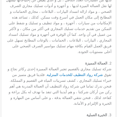
لديها من السيارات العدد الكافي ، بل و الذي يفيض عن إحتياجاتها ليسهل
لها نقل العمالة الميزة لديها ، و أجهزة و أدوات تسليك مجاري الصرف
الصحي ، و مواد ازالة انسداد البيارات ، البلاعات ، مجاري الحمامات و
المطابخ إلى مكان العمل في أسرع وقت ممكن. كذلك ، تساعد هذه
الإمكانيات من سيارات ، أجهزة ، و مواد تنظيف و تسليك و شفط على
التمكن من تقديم خدمات تسليك المجاري في أكثر من مكان ، و لأكثر
من عميل في آن واحد. كما أن الوفرة في أجهزة و مواد تسليك انسداد
المجاري ، البيارات ، البلاعات ، الحمامات ، بالوعات المطابخ تسهل على
فريق العمل القيام بكافة مهام تسليك مواسير الصرف الصحي على
أعلى مستويات الجودة.
2.
العمالة المميزة
شركة تسليك مجاري بالقصيم تعتبر العمالة المميزة إحدى ركائز نجاح و
تفوق
شركة رواد التنظيف للخدمات المنزلية
. فلدينا فريق متميز من
خبراء تسليك المجاري ، كشف تسريبات المياه في القصيم و المملكة.
فنحن ندرك تماما في شركة رواد التنظيف أن العمالة المدربة هي أهم
ركن من أركان شركتنا ، و هم أيدينا التي تنفذ ما نهدف له بكل براعة و
كفاءة. لذلك ، فنحن ننتقي العمالة بدقة ، و على أساس من المهارة و
الخبرة و الإلتزام و الأمانة.
3.
الخبرة العملية