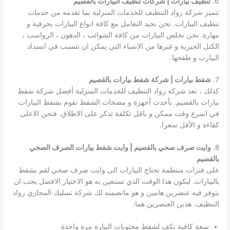
6.
تنظيف بيارات | شركات تنظيف البيارات بالقصيم
تتميز شركة رواد التنظيف للخدمات المنزلية بما تقدمه من خدمات
تنظيف البيارات. نحن نجيد التعامل مع كافة انواع البيارات بحرفية و
مهارة. نحن نخلص البيارات من كافة الشوائب ، الدهون ، الرواسب ،
الكتل الجيرية و غيرها من الاشياء التي يمكن ان تتسبب في انسداد
البيارت و طفحها.
7.
شفط بيارات | شركة شفط بيارات بالقصيم
كذلك ، تعد شركة رواد التنظيف للخدمات المنزلية أفضل شركة شفط
بيارات بالقصيم. بأحدث أجهزة و مضخات الشفط نقوم بشفط البيارات
في اسرع وقت ممكن و باقل تكلفة تذكر على الاطلاق. فنحن الاعلى
كفاءة و الأقل سعرا.
8.
وايت صرف صحي بالقصيم | وايت شفط بيارات الصرف الصحي
بالقصيم
على فترات منتظمة تحتاج البيارات الى وايت صرف صحي لقم بشفط
بالبيارات. ليكون هذا الوقت الذي تستعين به هو الاختيار الافضل يجب ان
يتوفر فيه عنصرين هامين و هو ماتضمنه لك شركة تسليك المجاري رواد
التنظيف. هذين العنصرين هما:
سعة كافية تكف لشفط محتويات البيارة مرة واحدة