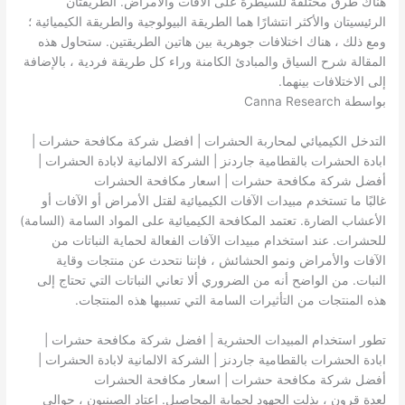
هناك طرق مختلفة للسيطرة على الآفات والأمراض. الطريقتان
الرئيسيتان والأكثر انتشارًا هما الطريقة البيولوجية والطريقة الكيميائية ؛
ومع ذلك ، هناك اختلافات جوهرية بين هاتين الطريقتين. ستحاول هذه
المقالة شرح السياق والمبادئ الكامنة وراء كل طريقة فردية ، بالإضافة
إلى الاختلافات بينهما.
بواسطة Canna Research
التدخل الكيميائي لمحاربة الحشرات | افضل شركة مكافحة حشرات |
ابادة الحشرات بالقطامية جاردنز | الشركة الالمانية لابادة الحشرات |
أفضل شركة مكافحة حشرات | اسعار مكافحة الحشرات
غالبًا ما تستخدم مبيدات الآفات الكيميائية لقتل الأمراض أو الآفات أو
الأعشاب الضارة. تعتمد المكافحة الكيميائية على المواد السامة (السامة)
للحشرات. عند استخدام مبيدات الآفات الفعالة لحماية النباتات من
الآفات والأمراض ونمو الحشائش ، فإننا نتحدث عن منتجات وقاية
النبات. من الواضح أنه من الضروري ألا تعاني النباتات التي تحتاج إلى
هذه المنتجات من التأثيرات السامة التي تسببها هذه المنتجات.
تطور استخدام المبيدات الحشرية | افضل شركة مكافحة حشرات |
ابادة الحشرات بالقطامية جاردنز | الشركة الالمانية لابادة الحشرات |
أفضل شركة مكافحة حشرات | اسعار مكافحة الحشرات
لعدة قرون ، بذلت الجهود لحماية المحاصيل. اعتاد الصينيون ، حوالي