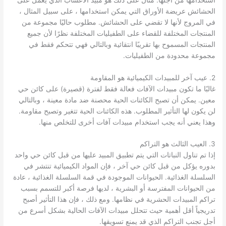
الحشائش عريضة الأوراق التي يمكن استخدامها ، على سبيل المثال ،
في المروج لأنها لا تقضي على الحشائش. مطلوب حاليًا مجموعة من
المنتجات المختلفة للقضاء على الطفيليات المختلفة نظرًا لأن جميع
المنتجات المسموح بها تقريبًا انتقائية وبالتالي فهي تتحكم فقط في
مجموعة محدودة من الطفيليات.
2. عيب آخر للمبيدات الكيميائية هو المقاومة
غالبًا ما تكون مبيدات الآفات فعالة فقط لفترة (قصيرة) على كائن حي
معين. يمكن أن تصبح الكائنات الحية محصنة ضد مادة معينة ، وبالتالي
لن يكون لها التأثير المطلوب. هذه الكائنات الحية تتغير وتصبح مقاومة.
وهذا يعني أنه يجب استخدام مبيدات آفات أخرى للتخلص منها.
3. العيب الثالث هو التراكم
إذا تم تناول النباتات التي يتم تطبيق المبيد عليها من قبل كائن حي واحد
بدوره يؤكل من قبل كائن حي آخر ، فإن المواد الكيميائية تنتشر في
السلسلة الغذائية. الحيوانات الموجودة في قمة السلسلة الغذائية ، عادة
من الحيوانات المفترسة أو البشرية ، لديها فرصة أكبر للتسمم بسبب
تراكم المبيدات الحشرية في نظامها. ومع ذلك ، فإن هذا التأثير أصبح
تدريجياً أقل أهمية حيث تتحلل مبيدات الآفات الحالية بشكل أسرع من
أجل تجنب التراكم الذي قد يمنع تسويقها.