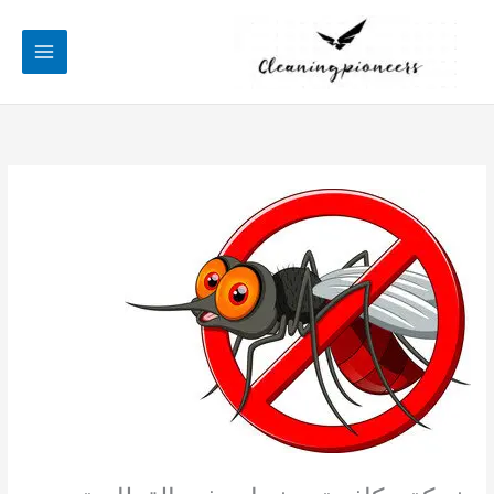
خطي
لى
لمحتوى