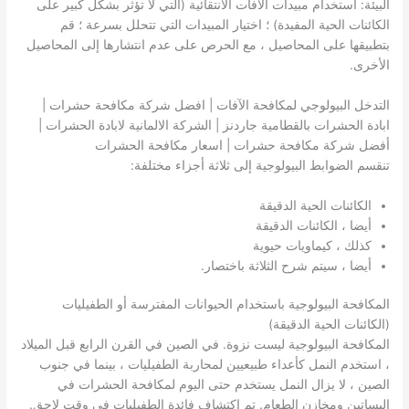
البيئة: استخدام مبيدات الآفات الانتقائية (التي لا تؤثر بشكل كبير على
الكائنات الحية المفيدة) ؛ اختيار المبيدات التي تتحلل بسرعة ؛ قم
بتطبيقها على المحاصيل ، مع الحرص على عدم انتشارها إلى المحاصيل
الأخرى.
التدخل البيولوجي لمكافحة الآفات | افضل شركة مكافحة حشرات |
ابادة الحشرات بالقطامية جاردنز | الشركة الالمانية لابادة الحشرات |
أفضل شركة مكافحة حشرات | اسعار مكافحة الحشرات
تنقسم الضوابط البيولوجية إلى ثلاثة أجزاء مختلفة:
الكائنات الحية الدقيقة
أيضا ، الكائنات الدقيقة
كذلك ، كيماويات حيوية
أيضا ، سيتم شرح الثلاثة باختصار.
المكافحة البيولوجية باستخدام الحيوانات المفترسة أو الطفيليات
(الكائنات الحية الدقيقة)
المكافحة البيولوجية ليست نزوة. في الصين في القرن الرابع قبل الميلاد
، استخدم النمل كأعداء طبيعيين لمحاربة الطفيليات ، بينما في جنوب
الصين ، لا يزال النمل يستخدم حتى اليوم لمكافحة الحشرات في
البساتين ومخازن الطعام. تم اكتشاف فائدة الطفيليات في وقت لاحق.