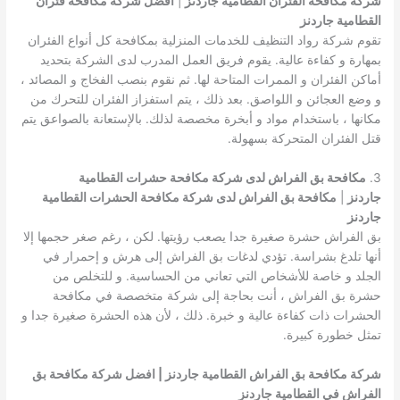
شركة مكافحة الفئران القطامية جاردنز
|
افضل شركة مكافحة فئران
القطامية جاردنز
تقوم شركة رواد التنظيف للخدمات المنزلية بمكافحة كل أنواع الفئران
بمهارة و كفاءة عالية. يقوم فريق العمل المدرب لدى الشركة بتحديد
أماكن الفئران و الممرات المتاحة لها. ثم نقوم بنصب الفخاج و المصائد ،
و وضع العجائن و اللواصق. بعد ذلك ، يتم استفزاز الفئران للتحرك من
مكانها ، باستخدام مواد و أبخرة مخصصة لذلك. بالإستعانة بالصواعق يتم
قتل الفئران المتحركة بسهولة.
3.
مكافحة بق الفراش لدى شركة مكافحة حشرات القطامية
جاردنز
|
مكافحة بق الفراش لدى شركة مكافحة الحشرات القطامية
جاردنز
بق الفراش حشرة صغيرة جدا يصعب رؤيتها. لكن ، رغم صغر حجمها إلا
أنها تلدغ بشراسة. تؤدي لدغات بق الفراش إلى هرش و إحمرار في
الجلد و خاصة للأشخاص التي تعاني من الحساسية. و للتخلص من
حشرة بق الفراش ، أنت بحاجة إلى شركة متخصصة في مكافحة
الحشرات ذات كفاءة عالية و خبرة. ذلك ، لأن هذه الحشرة صغيرة جدا و
تمثل خطورة كبيرة.
شركة مكافحة بق الفراش القطامية جاردنز | افضل شركة مكافحة بق
الفراش في القطامية جاردنز