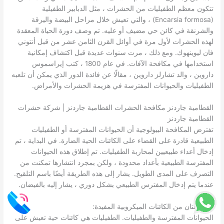
تتكون معظم الطفيليات من الحشرات ، مثل الدبابير الطفيلية
(Encarsia formosa) ، والتي تعيش خلال مراحل البيضة واليرقة
والشرنقة في كائن حي مضيف أو عليه. تم وصف دورة الحياة المعقدة
لهذه الحشرات لأول مرة في أوائل القرن الثامن عشر من قبل أنتوني
فان ليوينهوك. ومع ذلك ، مرت سنوات عديدة قبل اكتشاف إمكانية
استخدامها في مكافحة الآفات. في عام 1800 ، كتب إيراسموس
داروين ، والد تشارلز داروين ، مقالًا عن فائدة الدور الذي يمكن أن تلعبه
الطفيليات والحيوانات المفترسة في هزيمة الحشرات والأمراض.
القطامية جاردنز مكافحة الحشرات القطامية جاردنز | شركة حشرات
القطامية جاردنز
تفترض المكافحة البيولوجية أن الحيوانات المفترسة أو الطفيليات
الطبيعية قادرة على القضاء على الكائنات الحية الضارة. في البداية ، تم
إدخال أعداء طبيعيين لمحاربة الطفيليات. تم إطلاق هذه الحيوانات
المفترسة الطبيعية بأعداد محدودة ، ولكن بمجرد انتشارها تمكنت من
التصرف على المدى الطويل. يشار إلى هذه الطريقة أيضًا باسم التلقيح.
عندما يتم إدخال المفترس الطبيعي بشكل دوري ، يشار إليه بالفيضان.
مجموعتان من الكائنات الميكروبية المفيدة:
الحيوانات المفترسة والطفيليات. الطفيليات هي كائنات حية تعيش على