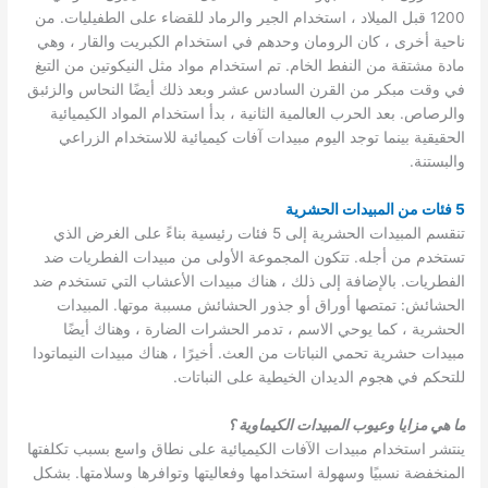
1200 قبل الميلاد ، استخدام الجير والرماد للقضاء على الطفيليات. من
ناحية أخرى ، كان الرومان وحدهم في استخدام الكبريت والقار ، وهي
مادة مشتقة من النفط الخام. تم استخدام مواد مثل النيكوتين من التبغ
في وقت مبكر من القرن السادس عشر وبعد ذلك أيضًا النحاس والزئبق
والرصاص. بعد الحرب العالمية الثانية ، بدأ استخدام المواد الكيميائية
الحقيقية بينما توجد اليوم مبيدات آفات كيميائية للاستخدام الزراعي
والبستنة.
5 فئات من المبيدات الحشرية
تنقسم المبيدات الحشرية إلى 5 فئات رئيسية بناءً على الغرض الذي
تستخدم من أجله. تتكون المجموعة الأولى من مبيدات الفطريات ضد
الفطريات. بالإضافة إلى ذلك ، هناك مبيدات الأعشاب التي تستخدم ضد
الحشائش: تمتصها أوراق أو جذور الحشائش مسببة موتها. المبيدات
الحشرية ، كما يوحي الاسم ، تدمر الحشرات الضارة ، وهناك أيضًا
مبيدات حشرية تحمي النباتات من العث. أخيرًا ، هناك مبيدات النيماتودا
للتحكم في هجوم الديدان الخيطية على النباتات.
ما هي مزايا وعيوب المبيدات الكيماوية ؟
ينتشر استخدام مبيدات الآفات الكيميائية على نطاق واسع بسبب تكلفتها
المنخفضة نسبيًا وسهولة استخدامها وفعاليتها وتوافرها وسلامتها. بشكل