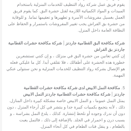
يقوم فريق عمل شركة رواد التنظيف للخدمات المنزلية باستخدام
المبيدات و المواد الكميائية اللازمة لقتل حشرة البق. كما يقوم فريق
العمل بغسيل مفروشات الأسرة و تطهيرها و تعقيمها تماما. و للوقاية
من حشرة بق الفراش يجب تغيير المفروشات باستمرار و الحفاظ على
النظافة العامة داخل المنزل.
شركة مكافحة البق القطامية جاردنز
|
شركة مكافحة حشرات القطامية
جاردنز
بق الفراش
إن كنتي تعانين من حشرة البق في منزلك ، و إن كنتي تستشعرين
خطورة هذه الحشرة على أطفالك ، فلا تقلقي أبدا. كل ما عليكي فعله
هو الإتصال بشركة رواد التنظيف للخدمات المنزلية و نحن سنتولى عنكي
المهمة.
5.
مكافحة النمل الابيض لدى شركة مكافحة حشرات القطامية
جاردنز
|
شركة مكافحة حشرات القطامية جاردنز النمل الابيض
يمثل النمل عموما ، و النمل الابيض خاصة مشكلة كبيرة داخل المنازل.
ذلك ، لأنه يتجمع بكمبيات كبيرة جدا و ينتشر في كل أرجاء المنزل ، دون
دون أن ندرك وجوده أو نلحظ إنتشارة. كذلك ، يلدغ النمل بشراسة ، و
يسبب درن و احمرار في الجلد. بالإضافة إلى ذلك ، فالنمل يعبت
بالطعام ، و ينقل فتات الطعام في كل أنحاء المنزل.