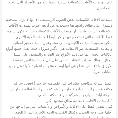
عام ، مبيدات الآفات الكيميائية نشطة ، مما يحد من الأضرار التي تلحق
بالمحاصيل.
لمبيدات الآفات الكيميائية بعض العيوب الرئيسية ، إلا أنها لا تزال تستخدم
وتسوق على نطاق واسع. هنا سنتحدث عن أربعة عيوب لمبيدات الآفات
الكيميائية. لسبب واحد ، أن مبيدات الآفات الكيميائية غالبًا لا تكون سامة
فقط للكائنات التي تستخدم فيها ولكن أيضًا للكائنات الحية الأخرى.
يمكن تقسيم المبيدات الكيماوية إلى مجموعتين: مبيدات غير انتقائية
وانتقائية. المنتجات غير الانتقائية هي الأكثر ضررًا ، حيث تقتل جميع أنواع
الكائنات الحية ، بما في ذلك الأنواع غير الضارة والمفيدة. على سبيل
المثال ، هناك مبيدات أعشاب تقضي على كل من الحشائش عريضة
الأوراق والأعشاب. هذا يعني أنها ليست منتجات انتقائية لأنها تقتل جميع
النباتات تقريبًا.
افضل شركة مكافحة حشرات في القطامية جاردنز | افضل شركة
مكافحة حشرات بالقطامية جاردنز | شركة حشرات القطامية جاردنز |
شركة ابادة القوارض | شركة خبراء المكتب الفني
1. لمبيدات الآفات الانتقائية نطاق محدود أكثر
فهي تقضي فقط على الآفات والأمراض والأعشاب التي تم إنتاجها من
أجلها على وجه التحديد وكذلك الكائنات الحية الأخرى التي لا يُقصد
استخدامها من أجلها. مثال على ذلك هو مبيد الأعشاب الذي يعمل على