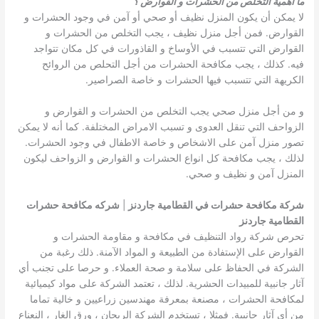
ما أهمية التخلص من الحشرات و القوارض ؟
لا يمكن أن يكون المنزل نظيف أو صحي أو آمن في وجود الحشرات و
القوارض. فمن أجل منزل نظيف ، يجب التخلص من الحشرات و
القوارض التي تتسبب في الأوساخ و القاذورات في كل مكان تتواجد
فيه. كذلك ، يجب مكافحة الحشرات من أجل التحلص من الروائح
الكريهة التي تتسبب فيها الحشرات و خاصة الصراصير.
و من أجل منزل صحي يجب التخلص من الحشرات و القوارض و
الزواحف التي تنقل العدوى و تسبب الامراض المختلفة. كما أنه لا يمكن
تصور منزل آمن على الاشخاص و خاصة الاطفال في وجود الحشرات.
لذلك ، يجب مكافحة كل انواع الحشرات و القوارض و الزواحف ليكون
المنزل آمن و نظيف و صحي.
شركة مكافحة حشرات في القطامية جاردنز
|
شركه مكافحة حشرات
القطامية جاردنز
تحرص شركة رواد التنظيف في مكافحة و مقاومة الحشرات و
القوارض على الإستفادة من الطبيعة و المواد الآمنة. ذلك رغبة من
الشركة في الحفاظ على سلامة و صحة العملاء. و حرصا على تجنب أي
آثار جانبية للمبيدات الحشرية. لذلك ، تعتمد الشركة على مواد كيميائية
لمكافحة الحشرات ، مصنعة بمعرفة مهندسين زراعيين و خالية تماما
من أي آثار جانبية. فمثلا ، تستخدم الشركة الريحان ، ورق الغار ، النعناع