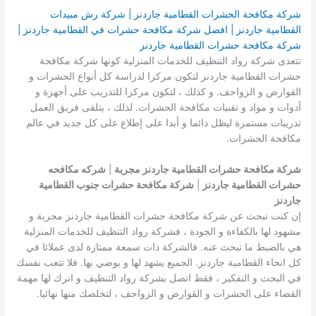
شركة مكافحة الحشرات القطامية جاردنز | شركة رش مبيدات
القطامية جاردنز | افضل شركة مكافحة حشرات في القطامية جاردنز |
شركة مكافحة حشرات القطامية جاردنز
تتعدى شركة رواد التنظيف للخدمات المنزلية كونها شركة مكافحة
حشرات القطامية جاردنز لتكون مركزا لدراسة كل أنواع الحشرات و
القوارض و الزواحف. و كذلك ، لتكون مركزا للتدريب على أجهزة و
أدوات و مواد و تقنيات مكافحة الحشرات. لذلك ، يتلقى فريق العمل
تدريبات مستمرة ليظل دائما و أبدا على إطلاع على كل جديد في عالم
مكافحة الحشرات.
شركة مكافحة حشرات القطامية جاردنز مجربة
|
شركه مكافحه
حشرات القطامية جاردنز
|
شركة مكافحة حشرات جنوب القطامية
جاردنز
إن كنت تبحث عن شركة مكافحة حشرات القطامية جاردنز مجربة و
مشهود لها بالكفاءة و الجودة ، فشركة رواد التنظيف للخدمات المنزلية
هي بالضبط ما تبحث عنه. فالشركة ذات سمعة ممتازة لدى عملائا في
كل انحاء القطامية جاردنز. الجميع يشهد لها و يوصي بها. فلا تتعب نفسك
في البحث و التفكير ، فقط اتصل بشركة رواد التنظيف و اترك لها مهمة
القضاء على الحشرات و القوارض و الزواحف ، لتخلصك منها نهائيا.