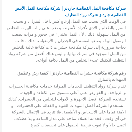
شركة مكافحة النمل القطامية جاردنز
|
شركة مكافحة النمل الأبيض
القطامية جاردنز
شركة رواد التنظيف
في الوقت الذي يسبب فيه النمل إزعاج كبير داخل المنزل ، و يسبب
الضرر بالطعام و الأذى لأفراد الأسرة ، يصعب على ربات البيوت التخلص
من النمل بسهولة. ذلك ، لأن النمل يختبيء في جحور و مرات يصعب
الوصول إليها ، يصنعها لنفسه في الجدران و الأرضيات. لذلك ، فانت
بحاجة ضرورية إلى شركة مكافحة حشرات ذات كفاءة عالية للتخلص
من النمل الموجود في منزلك نهائيا. و ليس هناك أفضل من شركة رواد
التنظيف لتكفيك عبء التخلص من النمل بكافة أنواعه.
رقم شركة مكافحة حشرات القطامية جاردنز
|
كيفية رش و تطبيق
المبيدات بالمنازل
تقدم شركة رواد التنظيف للخدمات المنزلية خدمات مكافحة الحشرات
و الزواحف و القوارض على أعلى مستوى من الكفاءة و الجودة.
تستخدم الشركة أفضل الأجهزة و الأدوات للتخلص من الحشرات. كذلك
، تستخدم الشركة أفضل المبيدات القوية و الفعالة على الحشرات ، و
الآمنة تماما على الأشخاص و الأطعمة. فلا تتردد في الإتصال بالشركة
في أي وقت ، فخدمة العملاء متاحة على مدار الساعة و بلا عطلات.
اتصل حالا و لا تفوت فرصة الحصول على تخفيضات كبيرة.