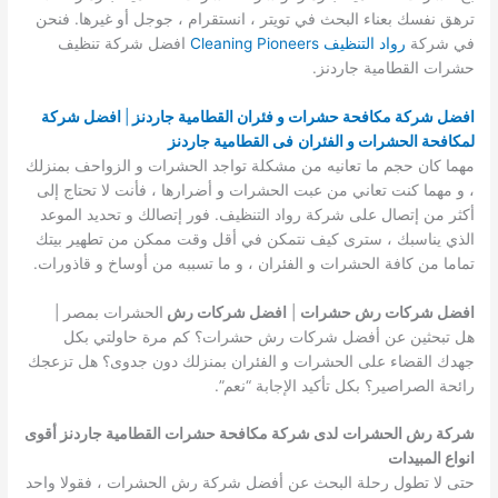
ترهق نفسك بعناء البحث في تويتر ، انستقرام ، جوجل أو غيرها. فنحن
في شركة
رواد التنظيف Cleaning Pioneers
افضل شركة تنظيف
حشرات القطامية جاردنز.
افضل شركة مكافحة حشرات و فئران القطامية جاردنز
|
افضل شركة
لمكافحة الحشرات و الفئران
فى القطامية جاردنز
مهما كان حجم ما تعانيه من مشكلة تواجد الحشرات و الزواحف بمنزلك
، و مهما كنت تعاني من عبت الحشرات و أضرارها ، فأنت لا تحتاج إلى
أكثر من إتصال على شركة رواد التنظيف. فور إتصالك و تحديد الموعد
الذي يناسبك ، سترى كيف نتمكن في أقل وقت ممكن من تطهير بيتك
تماما من كافة الحشرات و الفئران ، و ما تسببه من أوساخ و قاذورات.
افضل شركات رش حشرات
|
افضل شركات رش
الحشرات بمصر |
هل تبحثين عن أفضل شركات رش حشرات؟ كم مرة حاولتي بكل
جهدك القضاء على الحشرات و الفئران بمنزلك دون جدوى؟ هل تزعجك
رائحة الصراصير؟ بكل تأكيد الإجابة “نعم”.
شركة رش الحشرات
لدى شركة مكافحة حشرات القطامية جاردنز أقوى
انواع المبيدات
حتى لا تطول رحلة البحث عن أفضل شركة رش الحشرات ، فقولا واحد