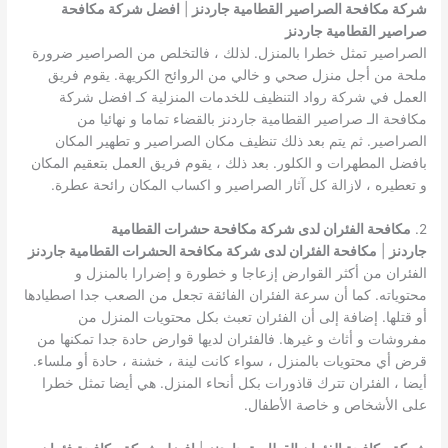
شركة مكافحة الصراصير القطامية جاردنز
|
افضل شركة مكافحة
صراصير القطامية جاردنز
الصراصير تمثل خطرا بالمنزل. لذلك ، فالتخلص من الصراصير ضرورة
ملحة من أجل منزل صحي و خالي من الروائح الكريهة. يقوم فريق
العمل في شركة رواد التنظيف للخدمات المنزلية كـ افضل شركة
مكافحة الـ صراصير القطامية جاردنز بالقضاء تماما و نهائيا من
الصراصير. ثم يتم بعد ذلك تنظيف مكان الصراصير و تطهير المكان
بافضل المطهرات و الكلور. بعد ذلك ، يقوم فريق العمل بتعقيم المكان
و تعطيره ، لازالة كل آثار الصراصير و اكساب المكان رائحة عطرة.
2.
مكافحة الفئران لدى شركة مكافحة حشرات القطامية
جاردنز
|
مكافحة الفئران لدى شركة مكافحة الحشرات القطامية جاردنز
الفئران من أكثر القوارض إزعاجا و خطورة و إضرارا بالمنزل و
محتوياته. كما أن سرعة الفئران الفائقة تجعل من الصعب جدا اصطيادها
أو قتلها. إضافة إلى أن الفئران تعبث بكل محتويات المنزل من
مفروشات و أثاث و غيرها. فالفئران لديها قوارض حادة جدا تمكنها من
قرض أي محتويات بالمنزل ، سواء كانت لينة ، خشنة ، حادة أو ملساء.
أيضا ، الفئران تترك قاذورات بكل أنحاء المنزل. هي أيضا تمثل خطرا
على الأشخاص و خاصة الأطفال.