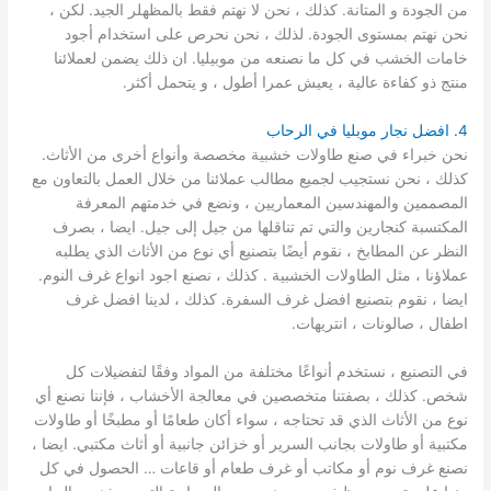
من الجودة و المتانة. كذلك ، نحن لا نهتم فقط بالمظهلر الجيد. لكن ،
نحن نهتم بمستوى الجودة. لذلك ، نحن نحرص على استخدام أجود
خامات الخشب في كل ما نصنعه من موبيليا. ان ذلك يضمن لعملائنا
منتج ذو كفاءة عالية ، يعيش عمرا أطول ، و يتحمل أكثر.
4. افضل نجار موبليا في الرحاب
نحن خبراء في صنع طاولات خشبية مخصصة وأنواع أخرى من الأثاث.
كذلك ، نحن نستجيب لجميع مطالب عملائنا من خلال العمل بالتعاون مع
المصممين والمهندسين المعماريين ، ونضع في خدمتهم المعرفة
المكتسبة كنجارين والتي تم تناقلها من جيل إلى جيل. ايضا ، بصرف
النظر عن المطابخ ، نقوم أيضًا بتصنيع أي نوع من الأثاث الذي يطلبه
عملاؤنا ، مثل الطاولات الخشبية . كذلك ، نصنع اجود انواع غرف النوم.
ايضا ، نقوم بتصنيع افضل غرف السفرة. كذلك ، لدينا افضل غرف
اطفال ، صالونات ، انتريهات.
في التصنيع ، نستخدم أنواعًا مختلفة من المواد وفقًا لتفضيلات كل
شخص. كذلك ، بصفتنا متخصصين في معالجة الأخشاب ، فإننا نصنع أي
نوع من الأثاث الذي قد تحتاجه ، سواء أكان طعامًا أو مطبخًا أو طاولات
مكتبية أو طاولات بجانب السرير أو خزائن جانبية أو أثاث مكتبي. ايضا ،
نصنع غرف نوم أو مكاتب أو غرف طعام أو قاعات … الحصول في كل