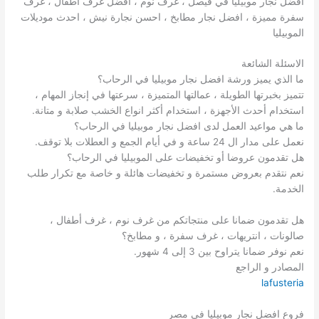
افضل نجار موبيليا في فيصل ، غرف نوم ، افضل غرف اطفال ، غرف
سفرة مميزة ، افضل نجار مطابخ ، احسن نجارة نيش ، احدث موديلات
الموبيليا
الاسئلة الشائعة
ما الذي يميز ورشة افضل نجار موبيليا في الرحاب؟
تتميز بخبرتها الطويلة ، عمالتها المتميزة ، سرعتها في إنجاز المهام ،
استخدام أحدث الأجهزة ، استخدام أكثر انواع الخشب صلابة و متانة.
ما هي مواعيد العمل لدى افضل نجار موبيليا في الرحاب؟
نعمل على مدار ال 24 ساعة و في أيام الجمع و العطلات بلا توقف.
هل تقدمون عروضا أو تخفيضات على الموبيليا في الرحاب؟
نعم نتقدم بعروض مستمرة و تخفيضات هائلة و خاصة مع تكرار طلب
الخدمة.
هل تقدمون ضمانا على منتجاتكم من غرف نوم ، غرف أطفال ،
صالونات ، انتريهات ، غرف سفرة ، و مطابخ؟
نعم نوفر ضمانا يتراوح بين 3 إلى 4 شهور.
المصادر و الراجع
lafusteria
فروع افضل نجار موبيليا في مصر