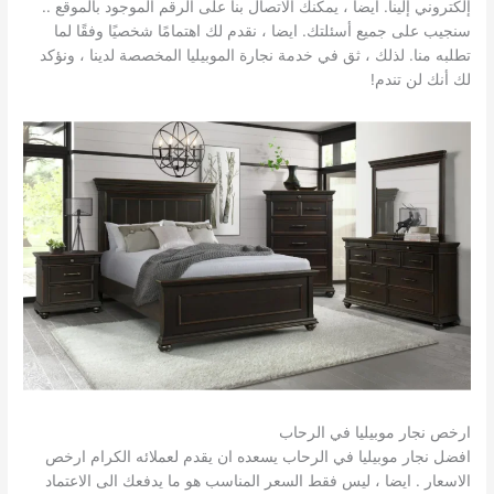
إلكتروني إلينا. ايضا ، يمكنك الاتصال بنا على الرقم الموجود بالموقع ..
سنجيب على جميع أسئلتك. ايضا ، نقدم لك اهتمامًا شخصيًا وفقًا لما
تطلبه منا. لذلك ، ثق في خدمة نجارة الموبيليا المخصصة لدينا ، ونؤكد
لك أنك لن تندم!
ارخص نجار موبيليا في الرحاب
افضل نجار موبيليا في الرحاب يسعده ان يقدم لعملائه الكرام ارخص
الاسعار . ايضا ، ليس فقط السعر المناسب هو ما يدفعك الى الاعتماد