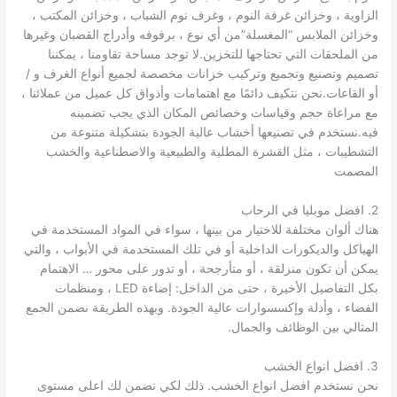
الزاوية ، وخزائن غرفة النوم ، وغرف نوم الشباب ، وخزائن المكتب ،
وخزائن الملابس “المغسلة”من أي نوع ، برفوفه وأدراج القضبان وغيرها
من الملحقات التي تحتاجها للتخزين.لا توجد مساحة تقاومنا ، يمكننا
تصميم وتصنيع وتجميع وتركيب خزانات مخصصة لجميع أنواع الغرف و /
أو القاعات.نحن نتكيف دائمًا مع اهتمامات وأذواق كل عميل من عملائنا ،
مع مراعاة حجم وقياسات وخصائص المكان الذي يجب تضمينه
فيه.نستخدم في تصنيعها أخشاب عالية الجودة بتشكيلة متنوعة من
التشطيبات ، مثل القشرة المطلية والطبيعية والاصطناعية والخشب
المصمت
2. افضل موبليا في الرحاب
هناك ألوان مختلفة للاختيار من بينها ، سواء في المواد المستخدمة في
الهياكل والديكورات الداخلية أو في تلك المستخدمة في الأبواب ، والتي
يمكن أن تكون منزلقة ، أو متأرجحة ، أو تدور على محور … الاهتمام
بكل التفاصيل الأخيرة ، حتى من الداخل: إضاءة LED ، ومنظمات
الفضاء ، وأدلة وإكسسوارات عالية الجودة. وبهذه الطريقة نضمن الجمع
المثالي بين الوظائف والجمال.
3. افضل انواع الخشب
نحن نستخدم افضل انواع الخشب. ذلك لكي نضمن لك اعلى مستوى