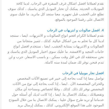
نقدم لعملائنا افضل اشكال غرف السفرة في الرحاب. لدينا كافة
الموديلات الحديثة. يمكنك أن تختار الموديل الذي يناسبك ، كذلك سوف
تطلع على الخشب قبل تجهيزه. معنا ستجد كل ماتريد. ما عليك سوى
الاتصال على رقمنا الموجود بالموقع.
4. افضل صالونات و انتريهات في الرحاب
نقدم لعملائنا الكرام افخم انواع الصالونات و الانتريهات. ايضا ، ستتجد
لدينا كل ما تحلم به من اشكال خيالية. كذلك ، تتميز منتجاتنا من
الصالونات و الانتريهات بمتنابة الخشب. ايضا ، نستخدم افضل انواع
خامات التنجيد و الاقمشة. ما عليك سوى اختيار الموديل الذي يناسبك و
نحن سنحققه لك في اقل وقت ممكن ، و بانسب الاسعار. جرب و لن
تندم فنحن نوفر لك ضمان لمدة سنه كاملة.
افضل نجار موبيليا في الرحاب
تواصل معنا إذا كنت بحاجة إلى خبير في تصنيع الأثاث المخصص
والخزائن المخصصة الآن . ايضا ، إذا كنت بحاجة إلى نوع من الأثاث
المخصص نوفر لك ذلك. كذلك ، وفقًا لخصائص ومساحة أي مكان
وتفضيلاتك ، يمكنك الاتصال بنا. ايضا ، إذا كانت لديك أي أسئلة حول
خدماتنا أو تريد طرح سؤال علينا ، يمكنك الاتصال بنا من خلال النموذج
الموجود على هذا الموقع الإلكتروني. كذلك ، يمكنك إرسال بريد