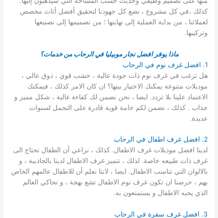
منها على تصميم وظيفي وحديث حسب المساحة التي سيذهبون إليها.
كذلك ،في كل مشروع ، نضع كل جهودنا لتحقيق أفضل أثاث مخصص
لعملائنا ، من بداية العملية إلى نهايتها ؛ من تصميمها إلى تصنيعها
وتركيبها.
ماذا يوفر افضل نجار موبيليا في الرحاب من خدمات؟
1. افضل غرف نوم في الرحاب
هل ترغب في غرف نوم ذات جودة عالية ، خشب قوي ، ذوق عالي ،
موديلات متنوعة يمكنك الاختيار بينها؟ ان كان الامر كذلك ، فيمكنك
الاعتماد علينا بلا تردد. ايضا ، نحن نضمن لك كفاءة عالية ، شكل مميز و
جذاب . كذلك ، نضمن لكم خامة قوية قادرة على التحمل لسنوات
عديدة.
2. افضل غرف اطفال في الرحاب
لدينا افضل موديلات غرف الاطفال. كذلك ، نراعي أن الطفال تحتاج الى
غرف ذات طبيعه خاصة. لذلك ، تتميز غرف الاطفال لدينا بالجاذبية ، و
بالالوان التي تناسب الاطفال. ايضا ، لاننا نعلم أن للاطفال عالمهم الخاص
بهم ، حرصنا ان تكون غرف نوم الاطفال تشع بهجة ، و تحاكي العالم
الذي يحبه الاطفال و يستمتعون به.
3. افضل غرف سفرة في الرحاب