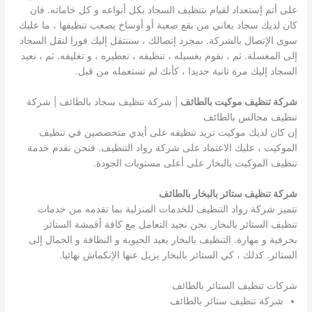
على أتم إستعداد لقيام بتنظيف السجاد بكل أنواعه و كل خاماته. فان
كان لديك سجاد يعاني من بقع صعبة أو أوساخ يصعب تنظيفها ، ما عليك
سوى الإتصال بالشركة. بمجرد إتصالك ، سننتقل إليك فورا لنقل السجاد
إلى المغسلة. ثم ، نقوم بغسيله ، تنظيفه ، تعطيره ، و تغليفه. ثم ، نعيد
السجاد إليك مرة ثانية جديدا ، كأنك لم تستعمله من قبل.
شركة تنظيف موكيت بالطائف
| شركة تنظيف سجاد بالطائف | شركة
تنظيف مجالس بالطائف
إن كان لديك موكيت تريد تنظيفه على أيدي متخصصين في تنظيف
الموكيت ، عليك الاعتماد على شركة رواد التنظيف. فنحن نقدم خدمة
تنظيف الموكيت بالبخار على أعلى مستويات الجودة.
شركة تنظيف ستائر بالبخار بالطائف
تتميز شركة رواد التنظيف للخدمات المنزلية بما تقدمه من خدمات
تنظيف الستائر بالبخار. نحن نجيد التعامل مع كافة أقمشة الستائر
بحرفية و مهارة. التنظيف بالبخار يعيد الحيوية و النظافة و الجمال إلى
الستائر. كذلك ، كي الستائر بالبخار يزيل عنها الإنكماش نهائيا.
شركات تنظيف الستائر بالطائف
شركة تنظيف ستائر بالطائف