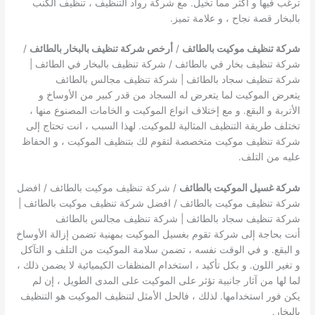
ترغب فيها و أكثر مما تخيل. مع شركة رواد التنظيف ، تنظيف الكنب
بالبخار قصة نجاح ، و علامة تميز.
شركة تنظيف موكيت بالطائف
/
أرخص شركة تنظيف بالبخار بالطائف
/
شركة تنظيف بخار في بالطائف / شركة تنظيف بالبخار في الطائف |
شركة تنظيف سجاد بالطائف | شركة تنظيف مجالس بالطائف
يتعرض الموكيت لما يتعرض له السجاد من قدر كبير من الأوساخ و
الأتربة و البقع. و مع إختلاف انواع الموكيت و الخامات المصنوع منها ،
تختلف طريقة التنظيف المثالية للموكيت. لهذا السبب ، انت تحتاج إلى
شركة تنظيف موكيت متخصصة لتقوم لك بتنظيف الموكيت ، و الحفاظ
عليه من التلف.
شركة غسيل الموكيت بالطائف
/ شركة تنظيف موكيت بالطائف / افضل
شركة تنظيف موكيت بالطائف / افضل شركة تنظيف موكيت بالطائف |
شركة تنظيف سجاد بالطائف | شركة تنظيف مجالس بالطائف
أنت بحاجة إلى شركة تقوم بغسيل الموكيت بمهنية تضمن إزالة الأوساخ
و البقع. و في الوقت نفسه ، تضمن سلامة الموكيت من التلف و التآكل
و تغير اللون. و بكل تأكيد ، استخدام المنظفات الكيميائية لا يضمن ذلك ،
لما لها من آثار جانبية تؤثر على الموكيت على المدى الطويل ، إن لم
يكن فور استخدامها. لذلك ، فالحل الأمثل لتنظيف الموكيت هو التنظيف
بالبخار.