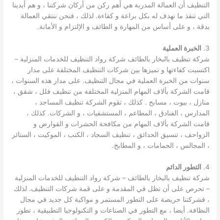
التنظيف أن العمالة المدربة هي أهم ركن من أركان شركتنا ، و هم أيدينا
التي تنفذ ما نهدف له بكل براعة و كفاءة. لذلك ، فنحن ننتقي العمالة
بدقة ، و على أساس من المهارة و الطائف و الإلتزام و الأمانة.
3.
الخبرة العملية
شركة تنظيف بالبخار بالطائف شركة رواد التنظيف للخدمات المنزلية –
اكتسبت كفاءتها و تميزها بين شركات التنظيف المختلفة على مدار
سنوات من الخبرة العملية في مجال التنظيف. على مدار هذه السنوات ،
قامت الشركة بألاف المهام المنزلية المختلفة من تنظيف فلل ، شقق ،
منازل ، بيوت ، مسابح . كذلك ، تقوم الشركة تنظيف المساجد ،
المدارس ، الفنادق ، المطاعم ، المستشفيات ، و الشركات. كذلك ،
قامت الشركة بألاف المهام من مكافحة الحشرات و القوارض و
الزواحف ، تنسيق الحدائق ، تنظيف السجاد ، الكنب ، الموكيت ، الستائر
، المجالس ، الحمامات ، و المطابخ.
4.
التطور الدائم
شركة تنظيف بالبخار بالطائف – شركة رواد التنظيف للخدمات المنزلية
– تحرص على أن تظل في المقدمة و على قمة شركات التنظيف. لذلك
، فشركتنا حريصة على التطور المستمر و مواكبة كل جديد في مجال
النظافة. أيضا ، مع التطور في الصناعات و التكنولوجيا التطبيقية ، تطور