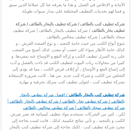
الأمانة و الإخلاص في العمل. و هذا ما يعرفه عنا كل عملائنا الذين سبق
و قمنا لهم بخدمات التنظيف المختلفة على مدار سنوات طويلة.
شركه تنظيف كنب بالطائف / شركة تنظيف بالبخار بالطائف / شركة
تنظيف بخار بالطائف
/ شركة تنظيف بالبخار بالطائف | شركة تنظيف
سجاد بالطائف | شركة تنظيف مجالس بالطائف
تتنوع أنواع الكنب من حيث خامة التنجيد ، و نوع أقمشة الفرش ، و
كذلك خامة الأطار سواء كان خشب أو معدن. لذلك أصبح من الصعب
على ربة المنزل تنظيف الكنب و إزالة البقع و الاوساخ عنه بمفردها. و
كثيرا من محاولات ربات البيوت لتنظيف الكنب قد باءت بالفشل و أدت
إلى إتساع البقع و الأوساخ ، أو إتلاف فرش الكنب ، مما قد يؤدي إلى
التخلص من الكنب و شراء كنب جديد. من هنا ، كانت ضرورة الإستعانة
بشركة تنظيف كنب ، لتتولى تنظيف كنب منزلك بحرفية و مهارة.
شركة تنظيف كنب بالبخار بالطائف
/ افضل شركة تنظيف بالبخار
بالطائف / شركة تنظيف بخار بالطائف / شركة تنظيف بالبخار بالطائف |
شركة تنظيف سجاد بالطائف | شركة تنظيف مجالس بالطائف
لكن ، كثير من الشركات تستخدم مواد تنظيف كيميائية قد تضر بفرش
الكنب و بالتنجيد ، و تأتي بنتائج عكسية. لذلك ، فانت لست بحاجة إلى
مجرد شركة تنظيف كنب ، لكنك بحاجة إلى شركة تنظيف كنب بالبخار.