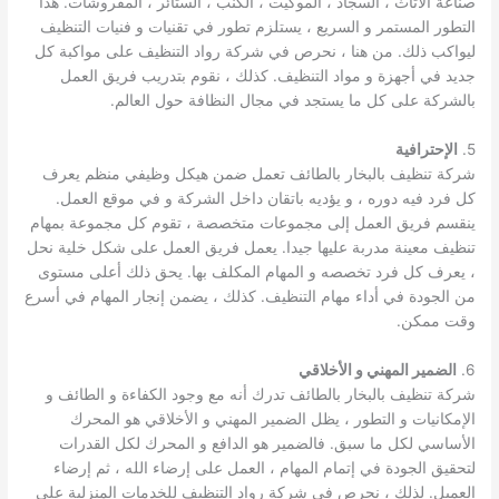
صناعة الأثاث ، السجاد ، الموكيت ، الكنب ، الستائر ، المفروشات. هذا
التطور المستمر و السريع ، يستلزم تطور في تقنيات و فنيات التنظيف
ليواكب ذلك. من هنا ، نحرص في شركة رواد التنظيف على مواكبة كل
جديد في أجهزة و مواد التنظيف. كذلك ، نقوم بتدريب فريق العمل
بالشركة على كل ما يستجد في مجال النظافة حول العالم.
5.
الإحترافية
شركة تنظيف بالبخار بالطائف تعمل ضمن هيكل وظيفي منظم يعرف
كل فرد فيه دوره ، و يؤديه باتقان داخل الشركة و في موقع العمل.
ينقسم فريق العمل إلى مجموعات متخصصة ، تقوم كل مجموعة بمهام
تنظيف معينة مدربة عليها جيدا. يعمل فريق العمل على شكل خلية نحل
، يعرف كل فرد تخصصه و المهام المكلف بها. يحق ذلك أعلى مستوى
من الجودة في أداء مهام التنظيف. كذلك ، يضمن إنجار المهام في أسرع
وقت ممكن.
6.
الضمير المهني و الأخلاقي
شركة تنظيف بالبخار بالطائف تدرك أنه مع وجود الكفاءة و الطائف و
الإمكانيات و التطور ، يظل الضمير المهني و الأخلاقي هو المحرك
الأساسي لكل ما سبق. فالضمير هو الدافع و المحرك لكل القدرات
لتحقيق الجودة في إتمام المهام ، العمل على إرضاء الله ، ثم إرضاء
العميل. لذلك ، نحرص في شركة رواد التنظيف للخدمات المنزلية على