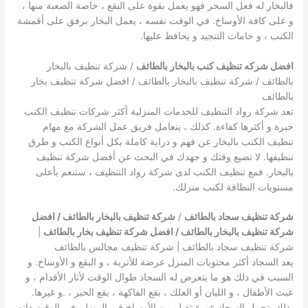
فالبخار له فعل السحر فهو يعمل بقوة على البقع ، خاصة الصعبة منها ،
و على كافة الأوساخ. في الوقت نفسه ، يعمل البخار برفق على أقمشة
الكنب ، و خامات التنجيد و يحافظ عليها.
افضل شركه تنظيف كنب بالبخار بالطائف
/ شركة تنظيف بالبخار
بالطائف / شركة تنظيف بالبخار بالطائف / افضل شركة تنظيف بخار
بالطائف
تعد شركة رواد التنظيف للخدمات المنزلية أكثر شركات تنظيف الكنب
خبرة و أكثرها كفاءة. كذلك ، يتعامل فريق عمل الشركة مع مهام
تنظيف الكنب بالبخار عن فهم و دراية كاملة بكل أنواع الكنب و طرق
تنظيفها. لا تضيع وقتك و جهدك في البحث عن أفضل شركة تنظيف
بالبخار. فمع تنظيف الكنب لدى شركة رواد التنظيف ، ستنعم بأعلى
مستويات النظافة لكنب منزلك.
شركة تنظيف سجاد بالطائف
/
شركة تنظيف بالبخار بالطائف / افضل
شركة تنظيف بالبخار بالطائف / افضل شركة تنظيف بخار بالطائف
|
شركة تنظيف سجاد بالطائف | شركة تنظيف مجالس بالطائف
يعد السجاد أكثر محتويات المنزل عرضة للأتربة ، و البقع و الأوساخ. و
السبب في ذلك هو ما يتعرض له السجاد طوال الوقت لأثار الأقدام ، و
عبث الأطفال ، و اللبان أو العلك ، بقع الفاكهة ، بقع الحبر ، .و غيرها.
بذلك يتحمل السجاد عبء ثقيل من الأوساخ في المنزل. في الوقت ذاته