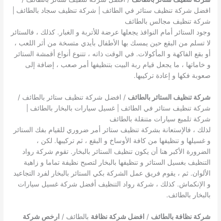
افضل شركة تنظيف ستائر في الطائف | شركة تنظيف سجاد بالطائف |
شركة تنظيف مجالس بالطائف
وجود الستائر أمام النوافذ يجعلها عرضة للأتربة و الغبار. كذلك ، فالستائر
لا تسلم من البقع حين يمسك بها الأطفال بأيدي متسخة من أثر اللعب ،
أو بقع الفاكهة و المأكولات. في الوقت ذاته ، تتنوع أنواع أقمشة الستائر
و خاماتها ، ما يجعل قيام ربة البيت بتنظيفها أمر صعب ، إضافة إلى
صعوبة فكها و إعادة تركيبها.
شركة تنظيف الستائر بالطائف
/ افضل شركة تنظيف ستائر بالطائف /
شركة تنظيف ستائر في الطائف | غسيل سيارات بالبخار بالطائف |
شركة تلميع سيارات متنقلة بالطائف
لذلك ، فالإستعانة بشركة تنظيف ستائر أمر ضروري للقيام بفك الستائر
و غسيلها و تنظيفها من كافة الأوساخ و البقع ، ثم تركيبها. لكن ،
الضرورة الأكبر هنا أن يكون تنظيف الستائر بالبخار. تقوم شركة رواد
التنظيف بغسيل الستائر و تنظيفها بالبخار لتصبح نظيفة تماما و زاهية
الألوان. ثم ، يقوم فريق عمل الشركة بكي الستائر بالبخار لفرد التجاعيد
و الإنكماش. كذلك ، شركة رواد التنظيف أفضل شركة غسيل سيارات
بالبخار بالطائف.
شركة نظافة بالطائف
/
افضل شركة نظافة
بالطائف /
ارخص شركة