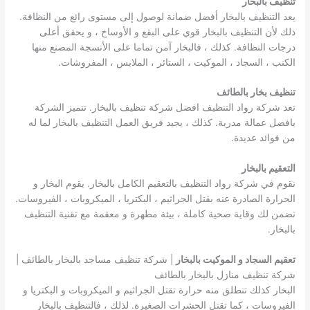
تنظيف بالبخار
يعد التنظيف بالبخار أفضل ضمانة لوصول إلى مستوى رائع من النظافة.
ذلك لأن التنظيف بالبخار قوي على البقع و الأوساخ ، و يحقق أعلى
درجات النظافة. كذلك ، فالبخار آمن تماما على الأنسجة المصنع منها
الكنب ، السجاد ، الموكيت ، الستائر ، الملابس ، المفروشات.
تنظيف بخار بالطائف
تعد شركة رواد التنظيف افضل شركة تنظيف بالبخار. تتميز الشركة
بافضل عمالة مدربة. كذلك ، يجيد فريق العمل التنظيف بالبخار لما له
من فوائد عديدة.
التعقيم بالبخار
نقوم في شركة رواد التنظيف بالتعقيم الكامل بالبخار. يقوم البخار و
الحرارة الصادرة عنه بقتل الجراثيم ، البكتريا ، الميكروبات ، الفيروسات.
نضمن لك وقاية صحية كاملة ، بيئة مطهرة و معقمة مع تقنية التنظيف
بالبخار.
تعقيم السجاد و الموكيت بالبخار
| شركة تنظيف مساجد بالبخار بالطائف |
شركة تنظيف منازل بالبخار بالطائف
البخار كذلك تنطلق منه حرارة تقتل الجراثيم و الميكروبات و البكتريا و
الفيروسات ، كما تقتل الحشرات الصغيرة. لذلك ، فالتنظيف بالبخار