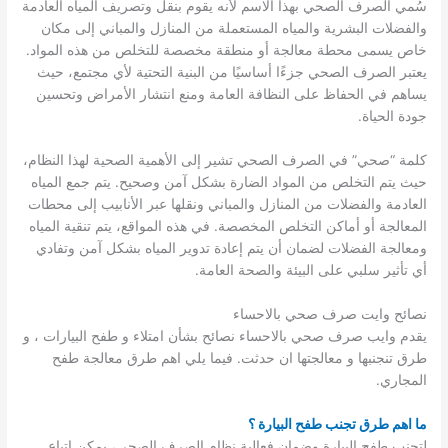
سُمي الصرف الصحي بهذا الاسم لأنه يقوم بنقل وتصريف المياه العادمة
والفضلات البشرية والمياه المستعملة من المنازل والمباني إلى مكان
خاص يسمى محطة معالجة أو منطقة مخصصة للتخلص من هذه المواد.
يعتبر الصرف الصحي جزءًا أساسيًا من البنية التحتية لأي مجتمع، حيث
يساهم في الحفاظ على النظافة العامة ومنع انتشار الأمراض وتحسين
جودة الحياة.
كلمة “صحي” في الصرف الصحي تشير إلى الأهمية الصحية لهذا النظام،
حيث يتم التخلص من المواد الضارة بشكل آمن وصحيح. يتم جمع المياه
العادمة والفضلات من المنازل والمباني ونقلها عبر الأنابيب إلى محطات
المعالجة أو أماكن التخلص المخصصة. في هذه المواقع، يتم تنقية المياه
ومعالجة الفضلات لضمان أن يتم إعادة تدوير المياه بشكل آمن وتفادي
أي تأثير سلبي على البيئة والصحة العامة.
نصائح وايت صرف صحي بالاحساء
يقدم وايب صرف صحي بالاحساء نصائح بشأن امتلاء و طفح البيارات ، و
طرق تنجنبها و معالجتها ان حدثت. فيما يلي اهم طرق معالجة طفح
المجاري.
ما اهم طرق تجنب طفح البيارة ؟
لتجنب طفح البيارة وضمان فعالية نظام الصرف الصحي، يمكن اتباع