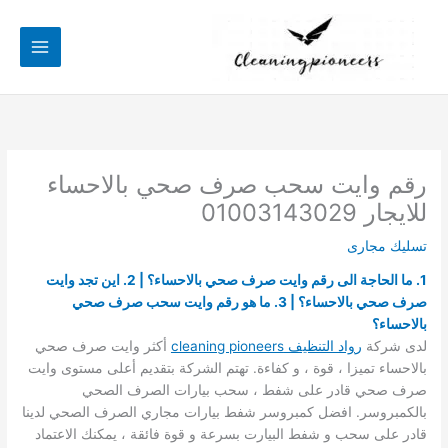
خطي
لى
لمحتوى
رقم وايت سحب صرف صحي بالاحساء
للايجار 01003143029
تسليك مجارى
1. ما الحاجة الى رقم وايت صرف صحي بالاحساء؟ | 2. اين تجد وايت
صرف صحي بالاحساء؟ | 3. ما هو رقم وايت سحب صرف صحي
بالاحساء؟
لدى شركة
ر
واد التنظيف cleaning pioneers
أكثر وايت صرف صحي
بالاحساء تميزا ، قوة ، و كفاءة. تهتم الشركة بتقديم أعلى مستوى وايت
صرف صحي قادر على شفط ، سحب بيارات الصرف الصحي
بالكمبروسر. افضل كمبروسر شفط بيارات مجاري الصرف الصحي لدينا
قادر على سحب و شفط البيارت بسرعة و قوة فائقة ، يمكنك الاعتماد