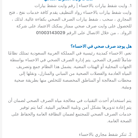
1. وايت شفط بيارات بالاحساء | رقم وايت شفط بيارات
وايت شفط بيارات بالاحساء رواد التنظيف يقدم كافة خدمات نفخ ، فتح
المجاري ، سحب ، شفط بيارات الصرف الصحي بكفاءة عالية. لذلك ،
للحصول على وايت صرف صحي ممتاز يمكنك الاعتماد على شركة
الرواد. ، من خلال الاتصال على الرقم
01003143029
هل يوجد صرف صحي في الاحساء؟
نعم، الاحساء كمدينة رئيسية في المملكة العربية السعودية تمتلك نظامًا
شاملاً للصرف الصحي. يتم إدارة الصرف الصحي في الاحساء بواسطة
الجهات المحلية أو الهيئات المعنية. يشمل هذا النظام جمع وتصريف
المياه العادمة والفضلات الصحية من المباني والمنازل، ونقلها إلى
محطات المعالجة أو المناطق المخصصة للتخلص منها بطريقة صحية
وبيئية.
يتم استخدام أحدث التقنيات في معالجة مياه الصرف الصحي لضمان أن
يتم إعادة تدويرها بشكل آمن وتلبية المعايير البيئية. كما يتم توفير
خدمات الصرف الصحي للمجتمع لضمان النظافة العامة والحفاظ على
الصحة العامة.
2. تنكر شفط مجاري بالاحساء