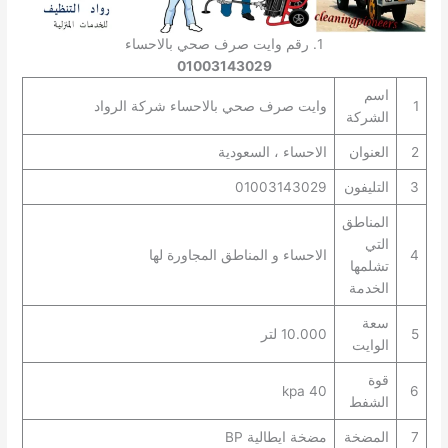
1. رقم وايت صرف صحي بالاحساء
01003143029
اسم
1
وايت صرف صحي بالاحساء شركة الرواد
الشركة
2
العنوان
الاحساء ، السعودية
3
التليفون
01003143029
المناطق
التي
4
الاحساء و المناطق المجاورة لها
تشلمها
الخدمة
سعة
5
10.000 لتر
الوايت
قوة
40 kpa
6
الشفط
7
المضخة
مضخة ايطالية BP