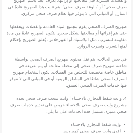
والفضلات البشرية قبل معالجتها أو إزالتها. يُعرف أيضًا باسم “صهريج
صرف صحي” أو “بالوعة صرف صحي”. يتم تثبيت هذا الصهريج عادةً في
المنازل أو المباني التي لا يتوفر فيها نظام صرف صحي مركزي.
صهريج الصرف الصحي يقوم بتجميع المياه العادمة والفضلات ويحفظها
حتى يتم إفراغها أو معالجتها بشكل صحيح. يتكون الصهريج عادةً من مادة
مقاومة للتسرب، مثل البلاستيك أو الفيبرجلاس. يُغلق الصهريج بإحكام
لمنع التسرب وتسرب الروائح.
في بعض الحالات، يتم نقل محتوى صهريج الصرف الصحي بواسطة
شاحنة صهريج صرف صحي إلى محطة معالجة أو يتم تفريغه في
مناطق خاصة مخصصة للتخلص من الفضلات. يكون استخدام صهريج
الصرف الصحي شائعًا في المناطق الريفية أو في المباني التي لا تتوفر
فيها خدمات الصرف الصحي العميق.
4. وايت شفط المجاري بالاحساء | وايت سحب صرف صحي بجده
مشروع وايت صرف صحي بالاحساء حريص على تقديم خدمات صرف
صحي مميزة. تشتمل هذه الخدمات على ما يلي:
وايت شفط المجاري بالاحساء
اقوى وايت صرف صحي كمبروسر