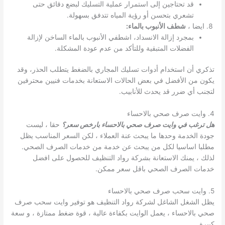
قد تحتاجين إلى استمرار عملية التسليك لبضع دقائق حتى
تشعري بتحسن أو رؤية المياه تتدفق بسهولة.
ايضا ،
شطف الأنبوب بالماء:
بمجرد إزالة الانسداد، اشطفي الأنبوب بالماء الساخن لإزالة
الفضلات المتبقية وللتأكد من عدم عودة المشكلة.
تذكري أن استخدام أدوات تسليك المجاري بالضغط يتطلب الحذر، وقد
يكون من الأفضل في بعض الحالات الاستعانة بخدمات فنيين محترفين
لتجنب أي ضرر قد يحدث للأنابيب.
4. وايت صرف صحي بالاحساء
هل ترغب في وايت صرف صحي بالاحساء بارخص سعر؟
حقا ، ليست
جودة الخدمة وحدها ما يبحث عنة العملاء ، لكن السعر المناسب يظل
مطلبا اساسيا لكل من يبحث عن خدمة من خدمات الصرف الصحي.
لذلك ، يمنك الاستعانة بشركة رواد التنظيف للحصول على افضل
خدمات الصرف الصحي باقل سعر ممكن.
5. وايت سحب صرف صحي بالاحساء
يظل الشغل الشاغل لشركة رواد التنظيف هو توفير وايت سحب صرف
صحي بالاحساء ، يعمل الوايت بكفاءة عالية ، قوة ضغط ممتازة ، و سعة
كبيرة.