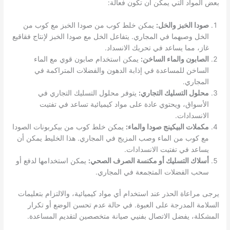
بعض المواد التي يمكن أن تكون فعالة:
صودا الخبز والخل:
يمكن خلط كوب من صودا الخبز مع كوب من
الخل وصبهما في المجاري. يتفاعل الخل مع صودا الخبز لإنتاج فقاقيع
غاز، مما يساعد في تحريك الانسداد.
الصابون والماء الساخن:
يمكن استخدام صابون قوي مع الماء
الساخن للمساعدة في إذابة الدهون والفضلات المتراكمة في
المجاري.
محلول التسليك التجاري:
يتوفر محلول التسليك التجاري في
الأسواق، ويحتوي عادة على مواد كيميائية تساعد في تفتيت
الانسدادات.
مكملات البيكينج صودا والماء:
يمكن خلط كوب من بيكربونات الصودا
مع كوب من الماء وصب المزيج في المجاري. هذا الخليط يمكن أن
يساعد في تفتيت الانسدادات.
أسلاك التسليك أو مكنسة الصرف الصحي:
يمكن استخدامها لدفع أو
سحب الفضلات المتجمعة في المجاري.
يرجى مراعاة الحذر عند استخدام أي مواد كيميائية، والالتزام بتعليمات
السلامة المدرجة على العبوة. في حالة عدم تحسن الوضع أو تكرار
المشكلة، يفضل الاتصال بفنيي صيانة متخصصين لتقديم المساعدة.