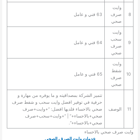
وايت
8
صرف
63 فني و عامل
صحي
وايت
سحب
9
64 فني و عامل
صرف
صحي
وايت
شفط
10
65 فني و عامل
صرف
صحي
تتميز الشركة بمصداقيته و ما يوفره من مهارة و
حرفية في توفير افضل وايت سحب و شفط صرف
11
الوصف
صحي بالاحساء فلديها افضل: “+وايت+صرف
صحي+بالاحساء+” | “+وايت+سحب+صرف
صحي+بالاحساء+”.
وايت صرف صحي بالاحساء
خدمات وايت الصرف الصحي