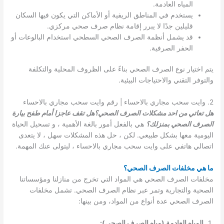
المياه العادمة.
يستخدم في المناطق الريفية أو الأماكن التي يكون فيها السكان
قليلين جدًا لا يبرر إقامة نظام صرف صحي مركزي.
قد يشمل أنظمة الصرف الصحي السطحي استخدام البالوعات أو
الحفر الصرفية.
يتم اختيار نوع الصرف الصحي بناءً على الظروف المحلية والتكلفة
والتوفر التقني والاحتياجات البيئية.
2. وايت سحب مجاري بالاحساء | رقم وايت سحب مجاري بالاحساء
هل تعاتي من احد مشكلات الصرف الصحي؟هل تقف عاجزا أمام طفح بيارة
الصرف الصحي بمنزلك؟
هي بالفعل أمور بالغة الأهمية ، و تسحيل الحياة
اليومية معها بشكل طبيعي. لكن ، حل هذه المشكلات سهل ، لا يتعدى
اتصالي هاتفي على وايت سحب مجاري بالاحساء ، ليتولى عنك المهمة.
ما هي مخلفات الصرف الصحي؟
مخلفات الصرف الصحي هي المواد التي تخرج من منازلنا ومؤسساتنا
الصحية والتجارية وتمر عبر نظام الصرف الصحي. تشمل مخلفات
الصرف الصحي عدة أنواع من المواد، ومن بينها:
المياه العادمة (مياه الصرف الصحي):