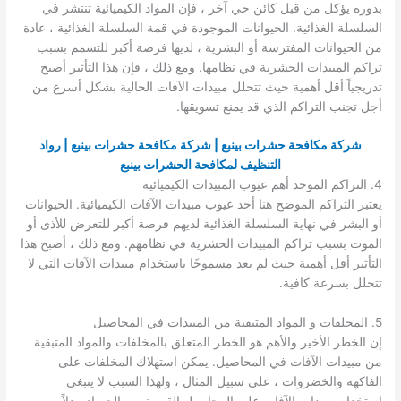
بدوره يؤكل من قبل كائن حي آخر ، فإن المواد الكيميائية تنتشر في
السلسلة الغذائية. الحيوانات الموجودة في قمة السلسلة الغذائية ، عادة
من الحيوانات المفترسة أو البشرية ، لديها فرصة أكبر للتسمم بسبب
تراكم المبيدات الحشرية في نظامها. ومع ذلك ، فإن هذا التأثير أصبح
تدريجياً أقل أهمية حيث تتحلل مبيدات الآفات الحالية بشكل أسرع من
أجل تجنب التراكم الذي قد يمنع تسويقها.
شركة مكافحة حشرات بينبع | شركة مكافحة حشرات بينبع | رواد
التنظيف لمكافحة الحشرات بينبع
4. التراكم الموحد أهم عيوب المبيدات الكيميائية
يعتبر التراكم الموضح هنا أحد عيوب مبيدات الآفات الكيميائية. الحيوانات
أو البشر في نهاية السلسلة الغذائية لديهم فرصة أكبر للتعرض للأذى أو
الموت بسبب تراكم المبيدات الحشرية في نظامهم. ومع ذلك ، أصبح هذا
التأثير أقل أهمية حيث لم يعد مسموحًا باستخدام مبيدات الآفات التي لا
تتحلل بسرعة كافية.
5. المخلفات و المواد المتبقية من المبيدات في المحاصيل
إن الخطر الأخير والأهم هو الخطر المتعلق بالمخلفات والمواد المتبقية
من مبيدات الآفات في المحاصيل. يمكن استهلاك المخلفات على
الفاكهة والخضروات ، على سبيل المثال ، ولهذا السبب لا ينبغي