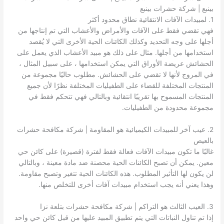
بينبع | شركة حشرات بينبع
1. لمبيدات الآفات الانتقائية نطاق محدود أكثر
فهي تقضي فقط على الآفات والأمراض والأعشاب التي تم إنتاجها من
أجلها على وجه التحديد وكذلك الكائنات الحية الأخرى التي لا يُقصد
استخدامها من أجلها. مثال على ذلك هو مبيد الأعشاب الذي يعمل على
الحشائش عريضة الأوراق التي يمكن استخدامها ، على سبيل المثال ،
في المروج لأنها لا تقضي على الحشائش. مطلوب حاليًا مجموعة من
المنتجات المختلفة للقضاء على الطفيليات المختلفة نظرًا لأن جميع
المنتجات المسموح بها تقريبًا انتقائية وبالتالي فهي تتحكم فقط في
مجموعة محدودة من الطفيليات.
2. عيب آخر للمبيدات الكيميائية هو المقاومة | شركة مكافحة حشرات
بالعيص
غالبًا ما تكون مبيدات الآفات فعالة فقط لفترة (قصيرة) على كائن حي
معين. يمكن أن تصبح الكائنات الحية محصنة ضد مادة معينة ، وبالتالي
لن يكون لها التأثير المطلوب. هذه الكائنات الحية تتغير وتصبح مقاومة.
وهذا يعني أنه يجب استخدام مبيدات آفات أخرى للتخلص منها.
3. العيب الثالث هو التراكم | شركة مكافحة حشرات بتلعة نزا
إذا تم تناول النباتات التي يتم تطبيق المبيد عليها من قبل كائن حي واحد