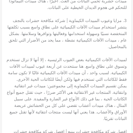
مبيدات حشرية تحمي النباتات من العث. أخيرًا ، هناك مبيدات النيماتودا
للتحكم في هجوم الديدان الخيطية على النباتات.
3. مزايا وعيوب المبيدات الكيماوية | شركة مكافحة حشرات بالنجف
ينتشر استخدام مبيدات الآفات الكيميائية على نطاق واسع بسبب تكلفتها
المنخفضة نسبيًا وسهولة استخدامها وفعاليتها وتوافرها وسلامتها. بشكل
عام ، مبيدات الآفات الكيميائية نشطة ، مما يحد من الأضرار التي تلحق
بالمحاصيل.
لمبيدات الآفات الكيميائية بعض العيوب الرئيسية ، إلا أنها لا تزال تستخدم
وتسوق على نطاق واسع. هنا سنتحدث عن أربعة عيوب لمبيدات الآفات
الكيميائية. لسبب واحد ، أن مبيدات الآفات الكيميائية غالبًا لا تكون سامة
فقط للكائنات التي تستخدم فيها ولكن أيضًا للكائنات الحية الأخرى.
يمكن تقسيم المبيدات الكيماوية إلى مجموعتين: مبيدات غير انتقائية
وانتقائية. المنتجات غير الانتقائية هي الأكثر ضررًا ، حيث تقتل جميع أنواع
الكائنات الحية ، بما في ذلك الأنواع غير الضارة والمفيدة. على سبيل
المثال ، هناك مبيدات أعشاب تقضي على كل من الحشائش عريضة
الأوراق والأعشاب. هذا يعني أنها ليست منتجات انتقائية لأنها تقتل جميع
النباتات تقريبًا.
افضل شركة مكافحة حشرات بينبع | افضل شركة مكافحة حشرات