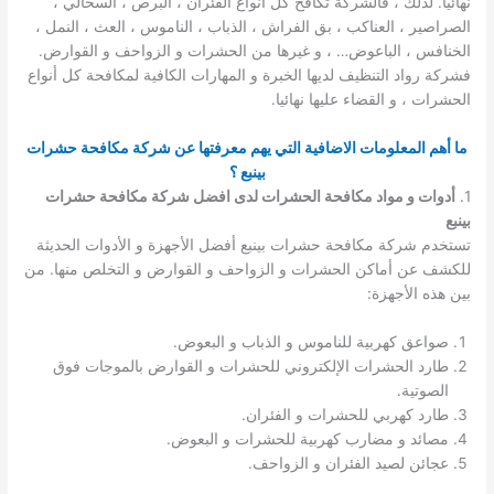
نهائيا. لذلك ، فالشركة تكافح كل أنواع الفئران ، البرص ، السحالي ،
الصراصير ، العناكب ، بق الفراش ، الذباب ، الناموس ، العث ، النمل ،
الخنافس ، الباعوض… ، و غيرها من الحشرات و الزواحف و القوارض.
فشركة رواد التنظيف لديها الخبرة و المهارات الكافية لمكافحة كل أنواع
الحشرات ، و القضاء عليها نهائيا.
ما أهم المعلومات الاضافية التي يهم معرفتها عن شركة مكافحة حشرات
بينبع ؟
1.
أدوات و مواد مكافحة الحشرات لدى افضل شركة مكافحة حشرات
بينبع
تستخدم شركة مكافحة حشرات بينبع أفضل الأجهزة و الأدوات الحديثة
للكشف عن أماكن الحشرات و الزواحف و القوارض و التخلص منها. من
بين هذه الأجهزة:
صواعق كهربية للناموس و الذباب و البعوض.
طارد الحشرات الإلكتروني للحشرات و القوارض بالموجات فوق
الصوتية.
طارد كهربي للحشرات و الفئران.
مصائد و مضارب كهربية للحشرات و البعوض.
عجائن لصيد الفئران و الزواحف.