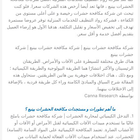
الحشرات بينبع ، فانها تعد أيضا أرخص هذه الشركات سعرا. فلو كنت
تبحث عن شركة مكافحة حشرات رخيصة و على أعلى مستوى من
الكفاءة ، فشركة رواد التنظيف للخدمات المنزلية توفر عروضا مستمرة
تهدف إلى تخفيض الأسعار و تقليل التكلفة. هدفنا الأول هو إرضاء العميل
بتقديم أفضل خدمة و أقل سعر.
شركة مكافحة حشرات بينبع | شركة مكافحة حشرات بينبع | شركة
حشرات بينبع
هناك طرق مختلفة للسيطرة على الآفات والأمراض. الطريقتان
الرئيسيتان والأكثر انتشارًا هما الطريقة البيولوجية والطريقة الكيميائية ؛
ومع ذلك ، هناك اختلافات جوهرية بين هاتين الطريقتين. ستحاول هذه
المقالة شرح السياق والمبادئ الكامنة وراء كل طريقة فردية ، بالإضافة
إلى الاختلافات بينهما.
بواسطة Canna Research
ما أهم تطورات و مستجدات مكافحة الحشرات بينبع ؟
1. التدخل الكيميائي لمحاربة الحشرات | شركة مكافحة حشرات باملج
غالبًا ما تستخدم مبيدات الآفات الكيميائية لقتل الأمراض أو الآفات أو
الأعشاب الضارة. تعتمد المكافحة الكيميائية على المواد السامة (السامة)
للحشرات. عند استخدام مبيدات الآفات الفعالة لحماية النباتات من