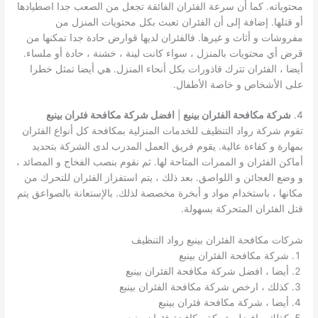
محتوياته. كما أن سرعة الفئران الفائقة تجعل من الصعب جدا اصطيادها
أو قتلها. إضافة إلى أن الفئران تعبث بكل محتويات المنزل من
مفروشات و أثاث و غيرها. فالفئران لديها قوارض حادة جدا تمكنها من
قرض أي محتويات بالمنزل ، سواء كانت لينة ، خشنة ، حادة أو ملساء.
أيضا ، الفئران تترك قاذورات بكل أنحاء المنزل. هي أيضا تمثل خطرا
على الأشخاص و خاصة الأطفال.
4.
شركة مكافحة الفئران بينبع
|
افضل شركة مكافحة فئران بينبع
تقوم شركة رواد التنظيف للخدمات المنزلية بمكافحة كل أنواع الفئران
بمهارة و كفاءة عالية. يقوم فريق العمل المدرب لدى الشركة بتحديد
أماكن الفئران و الممرات المتاحة لها. ثم نقوم بنصب الفخاج و المصائد ،
و وضع العجائن و اللواصق. بعد ذلك ، يتم استفزاز الفئران للتحرك من
مكانها ، باستخدام مواد و أبخرة مخصصة لذلك. بالإستعانة بالصواعق يتم
قتل الفئران المتحركة بسهولة.
شركات مكافحة الفئران بينبع رواد التنظيف
شركة مكافحة الفئران بينبع
أيضا ، افضل شركة مكافحة الفئران بينبع
كذلك ، ارخص شركة مكافحة الفئران بينبع
أيضا ، شركة مكافحة فئران بينبع