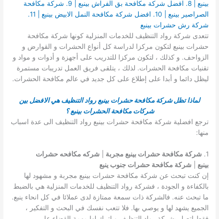
بينبع | 8. افضل شركة مكافحة بق الفراش بينبع | 9. شركة مكافحة
الصراصير بينبع | 10. افضل شركة مكافحة النمل الابيض بينبع | 11.
شركة رش حشرات بينبع
تتعدى شركة رواد التنظيف للخدمات المنزلية كونها شركة مكافحة
حشرات بينبع لتكون مركزا لدراسة كل أنواع الحشرات و القوارض و
الزواحف. و كذلك ، لتكون مركزا للتدريب على أجهزة و أدوات و مواد و
تقنيات مكافحة الحشرات. لذلك ، يتلقى فريق العمل تدريبات مستمرة
ليظل دائما و أبدا على إطلاع على كل جديد في عالم مكافحة الحشرات.
لماذا تظل شركة مكافحة حشرات بينبع رواد التنظيف هي الافضل بين
شركات مكافحة الحشرات بينبع ؟
ترجع افضلية شركة مكافحة حشرات بينبع رواد التنظيف الى عدة اسباب
منها:
1.
شركة مكافحة حشرات بينبع مجربة
|
شركه مكافحه حشرات
بينبع
|
شركة مكافحة حشرات جنوب ينبع
إن كنت تبحث عن شركة مكافحة حشرات بينبع مجربة و مشهود لها
بالكفاءة و الجودة ، فشركة رواد التنظيف للخدمات المنزلية هي بالضبط
ما تبحث عنه. فالشركة ذات سمعة ممتازة لدى عملائا في كل انحاء ينبع.
الجميع يشهد لها و يوصي بها. فلا تتعب نفسك في البحث و التفكير ،
فقط اتصل بشركة رواد التنظيف و اترك لها مهمة القضاء على