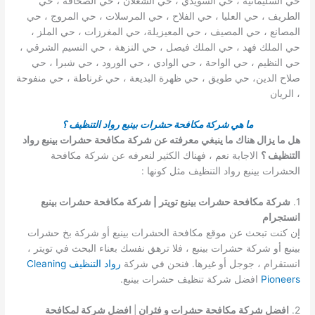
حي السليمانية ، حي السويدي ، حي الشعلان ، حي الصحافة ، حي
الطريف ، حي العليا ، حي الفلاح ، حي المرسلات ، حي المروج ، حي
المصانع ، حي المصيف ، حي المعيزيلة، حي المغرزات ، حي الملز ،
حي الملك فهد ، حي الملك فيصل ، حي النزهة ، حي النسيم الشرقي ،
حي النظيم ، حي الواحة ، حي الوادي ، حي الورود ، حي شبرا ، حي
صلاح الدين، حي طويق ، حي ظهرة البديعة ، حي غرناطة ، حي منفوحة
، الريان
ما هي شركة مكافحة حشرات بينبع رواد التنظيف ؟
هل ما يزال هناك ما ينبغي معرفته عن شركة مكافحة حشرات بينبع رواد
التنظيف ؟
الاجابة نعم ، فهناك الكثير لنعرفه عن شركة مكافحة
الحشرات بينبع رواد التنظيف مثل كونها :
1.
شركة مكافحة حشرات بينبع تويتر | شركة مكافحة حشرات بينبع
انستجرام
إن كنت تبحث عن موقع مكافحة الحشرات بينبع أو شركة بخ حشرات
بينبع أو شركة حشرات بينبع ، فلا ترهق نفسك بعناء البحث في تويتر ،
انستقرام ، جوجل أو غيرها. فنحن في شركة
رواد التنظيف Cleaning
Pioneers
افضل شركة تنظيف حشرات بينبع.
2.
افضل شركة مكافحة حشرات و فئران
|
افضل شركة لمكافحة