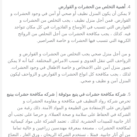
4.
أهمية التخلص من الحشرات و القوارض
لا يمكن أن يكون المنزل نظيف أو صحي أو آمن في وجود الحشرات و
القوارض. فمن أجل منزل نظيف ، يجب التخلص من الحشرات و
القوارض التي تتسبب في الأوساخ و القاذورات في كل مكان تتواجد
فيه. كذلك ، يجب مكافحة الحشرات من أجل التحلص من الروائح
الكريهة التي تتسبب فيها الحشرات و خاصة الصراصير.
و من أجل منزل صحي يجب التخلص من الحشرات و القوارض و
الزواحف التي تنقل العدوى و تسبب الامراض المختلفة. كما أنه لا يمكن
تصور منزل آمن على الاشخاص و خاصة الاطفال في وجود الحشرات.
لذلك ، يجب مكافحة كل انواع الحشرات و القوارض و الزواحف ليكون
المنزل آمن و نظيف و صحي.
5.
شركة مكافحة حشرات في ينبع
موثوقة
|
شركه مكافحة حشرات بينبع
تحرص شركة رواد التنظيف في مكافحة و مقاومة الحشرات و
القوارض على الإستفادة من الطبيعة و المواد الآمنة. ذلك رغبة من
الشركة في الحفاظ على سلامة و صحة العملاء. و حرصا على تجنب أي
آثار جانبية للمبيدات الحشرية. لذلك ، تعتمد الشركة على مواد كيميائية
لمكافحة الحشرات ، مصنعة بمعرفة مهندسين زراعيين و خالية تماما
من أي آثار جانبية. فمثلا ، تستخدم الشركة الريحان ، ورق الغار ، النعناع