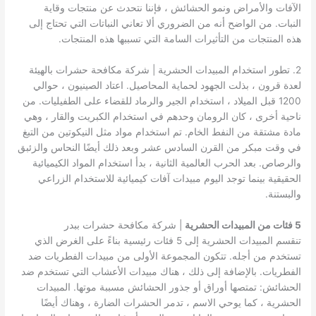
الآفات والأمراض ونمو الحشائش ، فإننا نتحدث عن منتجات وقاية
النبات. من الواضح أنه من الضروري ألا تعاني النباتات التي تحتاج إلى
هذه المنتجات من التأثيرات السامة التي تسببها هذه المنتجات.
2. تطور استخدام المبيدات الحشرية | شركة مكافحة حشرات بالهيئة
لعدة قرون ، بذلت الجهود لحماية المحاصيل. اعتاد الصينيون ، حوالي
1200 قبل الميلاد ، استخدام الجير والرماد للقضاء على الطفيليات. من
ناحية أخرى ، كان الرومان وحدهم في استخدام الكبريت والقار ، وهي
مادة مشتقة من النفط الخام. تم استخدام مواد مثل النيكوتين من التبغ
في وقت مبكر من القرن السادس عشر وبعد ذلك أيضًا النحاس والزئبق
والرصاص. بعد الحرب العالمية الثانية ، بدأ استخدام المواد الكيميائية
الحقيقية بينما توجد اليوم مبيدات آفات كيميائية للاستخدام الزراعي
والبستنة.
5 فئات من المبيدات الحشرية
| شركة مكافحة حشرات ببدر
تنقسم المبيدات الحشرية إلى 5 فئات رئيسية بناءً على الغرض الذي
تستخدم من أجله. تتكون المجموعة الأولى من مبيدات الفطريات ضد
الفطريات. بالإضافة إلى ذلك ، هناك مبيدات الأعشاب التي تستخدم ضد
الحشائش: تمتصها أوراق أو جذور الحشائش مسببة موتها. المبيدات
الحشرية ، كما يوحي الاسم ، تدمر الحشرات الضارة ، وهناك أيضًا