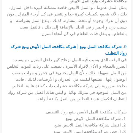
مكافحة حشرات بينبع النمل الابيض
يمثل النمل عموما ، و النمل الابيض خاصة مشكلة كبيرة داخل المنازل.
ذلك ، لأنه يتجمع بكمبيات كبيرة جدا و ينتشر في كل أرجاء المنزل ، دون
دون أن ندرك وجوده أو نلحظ إنتشارة. كذلك ، يلدغ النمل بشراسة ، و
يسبب درن و احمرار في الجلد. بالإضافة إلى ذلك ، فالنمل يعبت
بالطعام ، و ينقل فتات الطعام في كل أنحاء المنزل.
9.
شركة مكافحة النمل بينبع
|
شركة مكافحة النمل الأبيض بينبع
شركة
رواد التنظيف
في الوقت الذي يسبب فيه النمل إزعاج كبير داخل المنزل ، و يسبب
الضرر بالطعام و الأذى لأفراد الأسرة ، يصعب على ربات البيوت التخلص
من النمل بسهولة. ذلك ، لأن النمل يختبيء في جحور و مرات يصعب
الوصول إليها ، يصنعها لنفسه في الجدران و الأرضيات. لذلك ، فانت
بحاجة ضرورية إلى شركة مكافحة حشرات ذات كفاءة عالية للتخلص
من النمل الموجود في منزلك نهائيا. و ليس هناك أفضل من شركة رواد
التنظيف لتكفيك عبء التخلص من النمل بكافة أنواعه.
شركات مكافحة النمل الابيض بينبع رواد التنظيف
شركة مكافحة النمل الابيض بينبع
افضل شركة مكافحة النمل الابيض بينبع
ارخص شركة مكافحة النمل الابيض بينبع