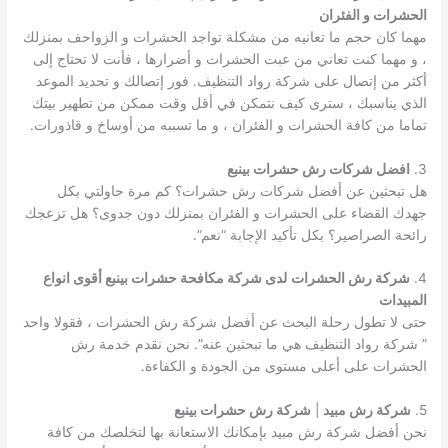
الحشرات و الفئران
مهما كان حجم ما تعانيه من مشكلة تواجد الحشرات و الزواحف بمنزلك
، و مهما كنت تعاني من عبت الحشرات و أضرارها ، فأنت لا تحتاج إلى
أكثر من إتصال على شركة رواد التنظيف. فور إتصالك و تحديد الموعد
الذي يناسبك ، سترى كيف نتمكن في أقل وقت ممكن من تطهير بيتك
تماما من كافة الحشرات و الفئران ، و ما تسببه من أوساخ و قاذورات.
3.
افضل شركات رش حشرات بينبع
هل تبحثين عن أفضل شركات رش حشرات؟ كم مرة حاولتي بكل
جهدك القضاء على الحشرات و الفئران بمنزلك دون جدوى؟ هل تزعجك
رائحة الصراصير؟ بكل تأكيد الإجابة “نعم”.
4.
شركة رش الحشرات
لدى شركة مكافحة حشرات بينبع أقوى انواع
المبيدات
حتى لا تطول رحلة البحث عن أفضل شركة رش الحشرات ، فقولا واحد
” شركة رواد التنظيف هي ما تبحثين عنه”. نحن نقدم خدمة رش
الحشرات على أعلى مستوى من الجودة و الكفاءة.
5.
شركة رش مبيد
|
شركة رش حشرات بينبع
نحن أفضل شركة رش مبيد بإمكانك الاستعانة بها لتخلصك من كافة