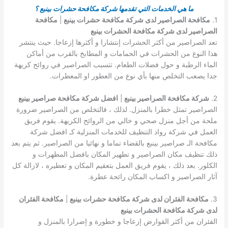
ما هي الخدمات التي تقدمها شركة مكافحة حشرات بينبع ؟
1.
مكافحة الصراصير لدى شركة مكافحة حشرات بينبع
|
مكافحة
الصراصير لدى شركة مكافحة الحشرات بينبع
تعد الصراصير من أكثر الحشرات إنتشارا و أكثرها إزعاجا. حيث ينتشر
هذا النوع من الحشرات في الحمامات و المطابخ بالقرب من أماكن
الماء الرطبة و حول فضلات الطعام. تتسبب الصراصير في روائح كريهة
جدا يصعب التخلص منها بأي نوع من العطور او المعطرات.
2.
شركة مكافحة الصراصير بينبع
|
افضل شركة مكافحة صراصير بينبع
الصراصير تمثل خطرا بالمنزل. لذلك ، فالتخلص من الصراصير ضرورة
ملحة من أجل منزل صحي و خالي من الروائح الكريهة. يقوم فريق
العمل في شركة رواد التنظيف للخدمات المنزلية كـ افضل شركة
مكافحة الـ صراصير بينبع بالقضاء تماما و نهائيا من الصراصير. ثم يتم بعد
ذلك تنظيف مكان الصراصير و تطهير المكان بافضل المطهرات و
الكلور. بعد ذلك ، يقوم فريق العمل بتعقيم المكان و تعطيره ، لازالة كل
آثار الصراصير و اكساب المكان رائحة عطرة.
3.
مكافحة الفئران لدى شركة مكافحة حشرات بينبع
|
مكافحة الفئران
لدى شركة مكافحة الحشرات بينبع
الفئران من أكثر القوارض إزعاجا و خطورة و إضرارا بالمنزل و