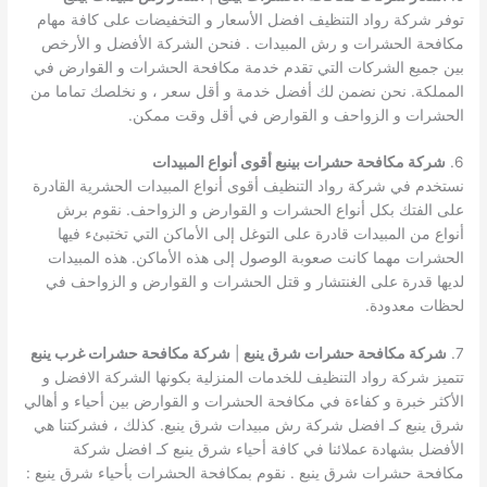
توفر شركة رواد التنظيف افضل الأسعار و التخفيضات على كافة مهام
مكافحة الحشرات و رش المبيدات . فنحن الشركة الأفضل و الأرخص
بين جميع الشركات التي تقدم خدمة مكافحة الحشرات و القوارض في
المملكة. نحن نضمن لك أفضل خدمة و أقل سعر ، و نخلصك تماما من
الحشرات و الزواحف و القوارض في أقل وقت ممكن.
6.
شركة مكافحة حشرات بينبع أقوى أنواع المبيدات
نستخدم في شركة رواد التنظيف أقوى أنواع المبيدات الحشرية القادرة
على الفتك بكل أنواع الحشرات و القوارض و الزواحف. نقوم برش
أنواع من المبيدات قادرة على التوغل إلى الأماكن التي تختبئء فيها
الحشرات مهما كانت صعوبة الوصول إلى هذه الأماكن. هذه المبيدات
لديها قدرة على الغنتشار و قتل الحشرات و القوارض و الزواحف في
لحظات معدودة.
7.
شركة مكافحة حشرات شرق ينبع
|
شركة مكافحة حشرات غرب ينبع
تتميز شركة رواد التنظيف للخدمات المنزلية بكونها الشركة الافضل و
الأكثر خبرة و كفاءة في مكافحة الحشرات و القوارض بين أحياء و أهالي
شرق ينبع كـ افضل شركة رش مبيدات شرق ينبع. كذلك ، فشركتنا هي
الأفضل بشهادة عملائنا في كافة أحياء شرق ينبع كـ افضل شركة
مكافحة حشرات شرق ينبع . نقوم بمكافحة الحشرات بأحياء شرق ينبع :