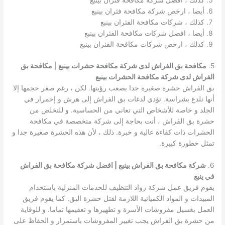
كذلك ، افضل شركة مكافحة فئران بينبع
أيضا ، ارخص شركة مكافحة فئران بينبع
كذلك ، شركات مكافحة الفئران بينبع
أيضا ، افضل شركات مكافحة الفئران بينبع
كذلك ، ارخص شركات مكافحة الفئران بينبع
5.
مكافحة بق الفراش لدى شركة مكافحة حشرات بينبع
|
مكافحة بق
الفراش لدى شركة مكافحة الحشرات بينبع
بق الفراش حشرة صغيرة جدا يصعب رؤيتها. لكن ، رغم صغر حجمها إلا
أنها تلدغ بشراسة. تؤدي لدغات بق الفراش إلى هرش و إحمرار في
الجلد و خاصة للأشخاص التي تعاني من الحساسية. و للتخلص من
حشرة بق الفراش ، أنت بحاجة إلى شركة متخصصة في مكافحة
الحشرات ذات كفاءة عالية و خبرة. ذلك ، لأن هذه الحشرة صغيرة جدا و
تمثل خطورة كبيرة.
6.
شركة مكافحة بق الفراش بينبع | افضل شركة مكافحة بق الفراش
في ينبع
يقوم فريق عمل شركة رواد التنظيف للخدمات المنزلية باستخدام
المبيدات و المواد الكميائية اللازمة لقتل حشرة البق. كما يقوم فريق
العمل بغسيل مفروشات الأسرة و تطهيرها و تعقيمها تماما. و للوقاية
من حشرة بق الفراش يجب تغيير المفروشات باستمرار و الحفاظ على