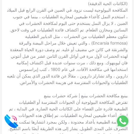
(الكائنات الحية الدقيقة)
المكافحة البيولوجية ليست نزوة. في الصين في القرن الرابع قبل الميلاد
، استخدم النمل كأعداء طبيعيين لمحاربة الطفيليات ، بينما في جنوب
الصين ، لا يزال النمل يستخدم حتى اليوم لمكافحة الحشرات في
البساتين ومخازن الطعام. تم اكتشاف فائدة الطفيليات في وقت لاحق.
تتكون معظم الطفيليات من الحشرات ، مثل الدبابير الطفيلية
(Encarsia formosa) ، والتي تعيش خلال مراحل البيضة واليرقة
والشرنقة في كائن حي مضيف أو عليه. تم وصف دورة الحياة المعقدة
لهذه الحشرات لأول مرة في أوائل القرن الثامن عشر من قبل أنتوني
فان ليوينهوك. ومع ذلك ، مرت سنوات عديدة قبل اكتشاف إمكانية
استخدامها في مكافحة الآفات. في عام 1800 ، كتب إيراسموس
داروين ، والد تشارلز داروين ، مقالًا عن فائدة الدور الذي يمكن أن تلعبه
الطفيليات والحيوانات المفترسة في هزيمة الحشرات والأمراض.
بينبع مكافحة الحشرات بينبع | شركة حشرات بينبع
تفترض المكافحة البيولوجية أن الحيوانات المفترسة أو الطفيليات
الطبيعية قادرة على القضاء على الكائنات الحية الضارة. في البداية ، تم
إدخال أعداء طبيعيين لمحاربة الطفيليات. تم إطلاق هذه الحيوانات
المفترسة الطبيعية بأعداد محدودة ، ولكن بمجرد انتشارها تمكنت من
التصرف على المدى الطويل. يشار إلى هذه الطريقة أيضًا باسم التلقيح.