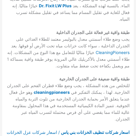
الماء. بالنسبة لهذه المشكلة ، يعد
Dr. Fixit LW Plus
خيارًا مثاليًا. إنه
فعال للغاية في تقليل المسام مما يساعد في تقليل مشكلة تسرب
المياه.
طبقة واقية غير فعالة على الجدران الداخلية
يجب وضع طلاء أسمنتي معدل بالبوليمر معتمد للطلاء الغذائي على
الجدران الداخلية ، سواء كانت خزانات مياه تحت الأرض أو فوقها. يعد
CleaningPioneers
خيارًا مثاليًا للتعامل مع هذا النوع من المشكلات. إنه
طلاء أسمنتي معدل بالأكريليك عالي المرونة يوفر طبقة واقية بسماكة 1
مم ويعمل بكفاءة تحت ضغط مياه متفاوت.
طبقة واقية ضعيفة على الجدران الخارجية
للتخلص من هذه المشكلة ، يجب وضع طلاء قطران الفحم على الجدران
الخارجية. لهذا ، يمكنك التفكير في
cleaningpioneers
وهو حل فعال
عندما يتعلق الأمر بحماية الجدران الخارجية من تلوث التربة والمياه
الجوفية. تتميز المادة الكيميائية المستخدمة في هذا المحلول بمقاومة
عالية للماء مما يقضي على أي فرص محتملة لتسرب المياه عبر
الجدران.
اسعار شركات تنظيف الخزانات بني ياس
/ اسعار شركات عزل الخزانات