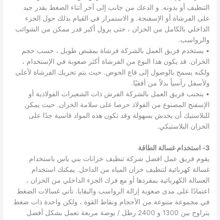
التنظيف أو بدونه. و الدعك من جانب إلى آخر أثناء الضغط بقدر جيد
على الفرشاة أو الإسفنجة. و الاستمرار في القيام بذلك حول الجزء
الداخلي بالكامل من الخزان ، حتى يزول أكبر قدر ممكن من الشوائب
والرواسب.
• يستخدم فريق العمل بالشركة فرشاة بمقبض طويل ، حسب حجم
الخزان. قد يكون هذا النوع من الفرشاة أكثر صعوبة في الإستخدام ،
ولكنه يسمح بالوصول إلى قاع الحوض. حيث يتم تحريك الفرشاة لأعلى
ولأسفل رأسياً بدلاً من أفقيًا.
• يتجنب فريق العمل بالشركة الفرش ذات الشعيرات الفولاذية أو
الإسفنج المصنوع من الفولاذ حرصا على سلامة الخزان. حيث يمكن
للبلاستيك أن يخدش بسهولة وقد تكون هذه المواد قاسية جدًا على
الخزان البلاستيكي.
3- استخدام غسالة الطاقة
يقوم فريق عمل افضل شركة تنظيف خزانات بني ياس باستخدام
غسالة كهربائية لتنظيف خزان المياه من الداخل. يمكنك استخدام
الغسالة الكهربائية بمفردها أو مع فرك الجزء الداخلي من الخزان ،
اعتمادًا على مدى صعوبة إزالة الرواسب والبقايا. تأتي غسالات الضغط
في مجموعة متنوعة من الأحجام ونقاط القوة ، ولكن واحدة ذات ضغط
يتراوح بين 1300 و 2400 رطل / بوصة مربعة تعمل بشكل أفضل