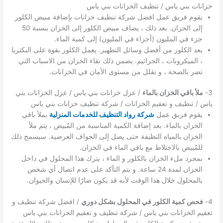
خزانات بني ياس / تنظيف الخزانات بني ياس
يقوم فريق عمل افضل شركة تنظيف خزانات بإضافة مبيض الكلور
إلى الخزان. بعد ذلك ، يضاف مبيض الكلور إلى الخزان بنسبة 50
جزء في المليون (أجزاء في المليون) إلى كمية الماء.
يعد الكلور من أفضل وسائل التطهير. يعمل الكلور بقوة على البكتريا
، الميكروبات ، الجراثيم. يضمن ذلك نقاء الخزان من الاسباب التي
تضر بالصحة ، و تقلل من مستوى الأمان في الخزانات.
3-
ملأ باقي الخزان بالماء
/ عزل خزانات بني ياس / عزل الخزانات بني
ياس / تنظيف و تعقيم الخزانات / شركة تنظيف خزانات بني ياس
يقوم فريق عمل
شركة رواد التنظيف للخدمات المنزلية
بملأ باقي
الخزان بالماء. بعد إضافة الكمية المناسبة من المُبيض ، يتم ملأ
الخزان بالمياه النظيفة حتى يصل إلى الحواف العرضية. سيسمح ذلك
للمُبيض بالاختلاط مع باقي الماء في الخزان.
بمجرد ملء الخزان بالكلور و الماء ، يترك هذا المحلول في داخل
الخزان لمدة 24 ساعة. و يتم التأكد على عدم اتصال أي شخص
بالمحلول خلال هذا الوقت لأنه قد يكون ضارًا للإنسان والحيوان.
4-
فحص كمية الكلور في المحلول بشكل دوري
/ افضل شركة تنظيف و
تعقيم الخزانات بني ياس / شركة تنظيف و تعقيم الخزانات بني ياس