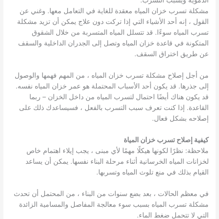
الدموية ويسبب التسرب.
مشكلة تسرب خزان المياه معقدة للغاية في التعامل معها. وغني عن
القول ، إنه أحد الأشياء التي إذا تركت دون علاج يمكن أن تزيد مشكلة
تسرب المياه سوءًا. قد تتسلل المياه المتسربة من خلال الشقوق
المتكونة في قاعدة خزان المياه وتصل إلى الجدران الداخلية والسقف
عن طريق اختراق السقف.
من أجل إصلاح مشكلة تسرب خزان المياه ، من المهم فهمها والوصول
إلى جذرها. قد يكون أحد الأسباب المحتملة هو عمر خزان المياه نفسه.
قد يكون هناك أيضًا احتمال لتسرب المياه من داخل الخزان – ربما
القاعدة. إذا كنت تعرف سبب التسرب بالفعل ، فسيساعدك ذلك على
إصلاحه بشكل فعال.
كيفية إصلاح تسرب خزان المياة
ملاحظة: نظرًا لكونها هيكلًا مهمًا لأي مبنى ، يجب إيلاء اهتمام خاص
لخزانات المياه الخرسانية أثناء مرحلة البناء نفسها. يمكن أن يساعد
القيام بذلك في منع تلوث المياه وتسربها.
في معظم الحالات ، بعد بضع سنوات من البناء ، من المحتمل أن تحدث
مشكلة تسرب المياه بسبب سوء معالجة المفاصل والمسامية الزائدة
التي لا تتحمل ضغط الماء.