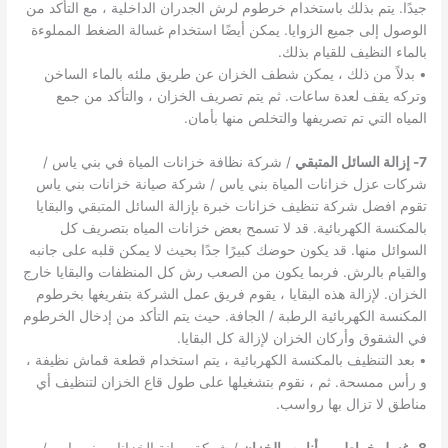
جيدًا. يتم بذلك باستخدام خرطوم لرش الجدران الداخلية ، مع التأكد من
الوصول إلى جميع الزوايا. يمكن أيضًا استخدام غسالة الضغط المملوءة
بالماء النظيف للقيام بذلك.
• بدلاً من ذلك ، يمكن شطف الخزان عن طريق ملئه بالماء الساخن
وتركه يقف لعدة ساعات. ثم يتم تصريف الخزان ، والتأكد من جمع
المياه التي تم تصريفها والتخلص منها بأمان.
7- إزالة السائل المتبقي
/ شركة نظافة خزانات المياة في بني ياس /
شركات عزل خزانات المياة بني ياس / شركة صيانة خزانات بني ياس
تقوم افضل شركة تنظيف خزانات خبرة بإزالة السائل المتبقي والبقايا
بالمكنسة الكهربائية. قد لا تسمح بعض خزانات المياه بتصريف كل
السوائل منها. قد يكون حوضك كبيرًا جدًا بحيث لا يمكن قلبه على جانبه
والقيام بالرش. فربما يكون من الصعب رش كل المنظفات والبقايا خارج
الخزان. لإزالة هذه البقايا ، يقوم فريق عمل الشركة بتفريغها بخرطوم
المكنسة الكهربائية الرطبة / الجافة. حيث يتم التأكد من إدخال الخرطوم
في الشقوق وأركان الخزان لإزالة كل البقايا.
• بعد التنظيف بالمكنسة الكهربائية ، يتم استخدام قطعة قماش نظيفة ،
و رأس ممسحة. ثم ، نقوم بتشغيلها على طول قاع الخزان لتنظيف أي
مناطق لا تزال بها رواسب.
8- غسل خراطيم و أنابيب الخزان
/ شركة صيانة الخزانات بني ياس /