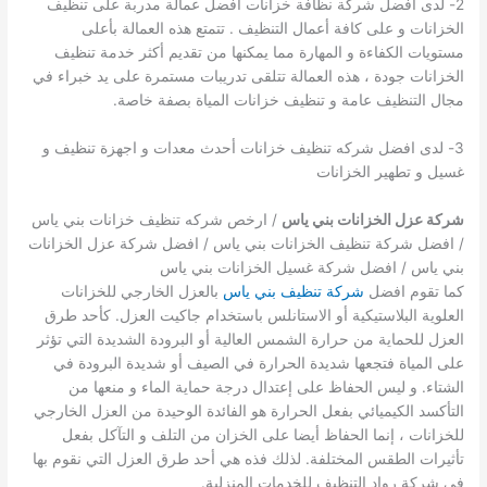
2- لدى افضل شركة نظافة خزانات أفضل عمالة مدربة على تنظيف
الخزانات و على كافة أعمال التنظيف . تتمتع هذه العمالة بأعلى
مستويات الكفاءة و المهارة مما يمكنها من تقديم أكثر خدمة تنظيف
الخزانات جودة ، هذه العمالة تتلقى تدريبات مستمرة على يد خبراء في
مجال التنظيف عامة و تنظيف خزانات المياة بصفة خاصة.
3- لدى افضل شركه تنظيف خزانات أحدث معدات و اجهزة تنظيف و
غسيل و تطهير الخزانات
شركة عزل الخزانات بني ياس
/ ارخص شركه تنظيف خزانات بني ياس
/ افضل شركة تنظيف الخزانات بني ياس / افضل شركة عزل الخزانات
بني ياس / افضل شركة غسيل الخزانات بني ياس
كما تقوم افضل
شركة تنظيف بني ياس
بالعزل الخارجي للخزانات
العلوية البلاستيكية أو الاستانلس باستخدام جاكيت العزل. كأحد طرق
العزل للحماية من حرارة الشمس العالية أو البرودة الشديدة التي تؤثر
على المياة فتجعها شديدة الحرارة في الصيف أو شديدة البرودة في
الشتاء. و ليس الحفاظ على إعتدال درجة حماية الماء و منعها من
التأكسد الكيميائي بفعل الحرارة هو الفائدة الوحيدة من العزل الخارجي
للخزانات ، إنما الحفاظ أيضا على الخزان من التلف و التآكل بفعل
تأثيرات الطقس المختلفة. لذلك فذه هي أحد طرق العزل التي نقوم بها
في شركة رواد التنظيف للخدمات المنزلية.