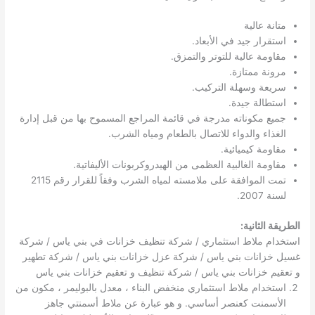
متانة عالية
استقرار جيد في الأبعاد.
مقاومة عالية للتوتر والتمزق.
مرونة ممتازة.
سريعة وسهلة التركيب.
استطالة جيدة.
جميع مكوناته مدرجة في قائمة المراجع المسموح بها من قبل إدارة
الغذاء والدواء للاتصال بالطعام ومياه الشرب.
مقاومة كيميائية.
مقاومة الغالبية العظمى من الهيدروكربونات الأليفاتية.
تمت الموافقة على ملامسته لمياه الشرب وفقاً للقرار رقم 2115
لسنة 2007.
الطريقة الثانية:
استخدام ملاط ​​استثماري / شركة تنظيف خزانات في بني ياس / شركة
غسيل خزانات بني ياس / شركة عزل خزانات بني ياس / شركة تطهير
و تعقيم خزانات بني ياس / شركة تنظيف و تعقيم خزانات بني ياس
استخدام ملاط ​​استثماري منخفض البناء ، معدل بالبوليمر ، مكون من
الأسمنت كعنصر أساسي. و هو عبارة عن ملاط ​​أسمنتي جاهز