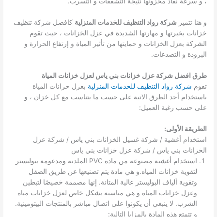
، و سرعة نفاذ مخزونها نتيجة التشققات و التسرب.
و هنا تتميز
شركة رواد التنظيف للخدمات المنزلية
كافضل شركة تنظيف
خزانات بخبرتها و مهارتها الشديدة في عزل الخزانات ، حيث تقوم
الشركة بعزل الخزانات و حمايتها من تأثير المياة و إرتفاع الحرارة و
البرودة و التصدعات.
طرق افضل شركة عزل خزانات بني ياس لعزل خزانات المياة
تقوم
شركة رواد التنظيف للخدمات المنزلية
بعزل خزانات المياة
باستخدام أحد الطرق الاتية على حسب ما يتناسب مع كل خزان ، و
على حسب رغبة العميل:
الطريقة الأولى:
استخدام أغشية / شركة غسيل الخزانات بني ياس / شركة عزل
الخزانات بني ياس / شركة عزل خزانات بني ياس
استخدام أغشية مصنوعة من مادة PVC الملدنة ومدعومة ببوليستر
لتقوية خزانات المياه.و هي مادة يتم تصنيعها عن طريق الصقل
وتقوية ألياف البوليستر عالية المتانة. إنها مصممة خصيصًا لتبطين
وعزل خزانات المياه و هي مناسبة بشكل خاص لعزل خزانات مياه
الشرب. لا ينبغي أن يكونوا على اتصال مباشر بالمنتجات البيتومينية.
و تتمتع هذه المادة بالمزايا التالية: