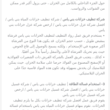
حول الجزء الداخلي بالكامل من الخزان ، حتى يزول أكبر قدر ممكن
من الشوائب والرواسب.
شركة تنظيف خزانات بني ياس
/ شركة تنظيف خزانات المياة بني ياس /
افضل شركة عزل خزانات بني ياس / ارخص شركة عزل خزانات بني
ياس
• يستخدم فريق عمل رواد التنظيف لتنظيف الخزانات بني ياس فرشاة
بمقبض طويل ، حسب حجم الخزان. قد يكون هذا النوع من الفرشاة
أكثر صعوبة في الإستخدام ، ولكنه يسمح بالوصول إلى قاع الحوض.
حيث يتم تحريك الفرشاة لأعلى ولأسفل رأسياً بدلاً من أفقيًا.
• كذلك ، يتجنب فريق العمل بالشركة الفرش ذات الشعيرات الفولاذية
أو الإسفنج المصنوع من الفولاذ حرصا على سلامة الخزان. حيث يمكن
للبلاستيك أن يخدش بسهولة وقد تكون هذه المواد قاسية جدًا على
الخزان البلاستيكي.
3- استخدام غسالة الطاقة
| تنظيف خزانات بني ياس / شركة غسيل
خزانات بني ياس / افضل شركة غسيل خزانات بني ياس / ارخص
شركة غسيل خزانات بني ياس
يقوم فريق عمل افضل شركة تنظيف خزانات بكل ما يلزم تنظيف
الخزانات. نقوم بمهام غسيل خزانات المياه بني ياس باستخدام غسالة