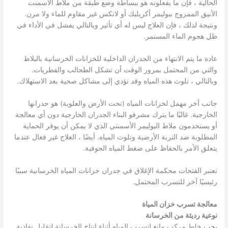
الحالية ، فإن ما يفعلونه هو ببساطة وضع طبقة من ملاط ​​الأسمنت
الأنيق الممزوج ببوليمر أكريليك أو لاتكس غير مقاوم للماء ولا مرن.
ونتيجة لذلك ، فإن العلاج ليس له أي تأثير وبالتالي يفشل في الأداء في
ظل هجوم الماء المستمر.
عادة ما يتم الانتهاء من الجدران الداخلية للخزانات الخرسانية بالبلاط
والتي من المحتمل بمرور الوقت أن تشكل الطحالب والفطريات.
وبالتالي ، تلوث هذه المياه وقد تؤدي إلى مشاكل صحية بعد الاستهلاك.
جانب آخر مهمل لخزانات المياه (تحت الأرض والعلوية) هو جدرانها
الخارجية. غالبًا ما يترك مشرفو البناء الجدران الخارجية دون أي معالجة
أو يستخدمون ملاط ​​البوليمر الأسمنتي الذي لا يمكن أن يوفر الحماية
المطلوبة ضد التربة الأرضية وتلوث المياه. أيضًا ، العلاج غير فعال عندما
يتعلق الأمر بالحفاظ على ضغط المياه الجوفية.
تعتبر الفتحات محكمة الإغلاق في جدران خزانات المياه الخرسانية سببًا
رئيسيًا آخر للتسرب المحتمل.
معالجة تسرب خزان المياة
نوعية رديئة من الخرسانة
يجب خلط مركب مانع لتسرب المياه أثناء إنتاج الخرسانة لتقليل نفاذية