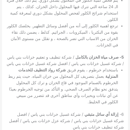
يتم فحص كمية الكلور في المحلول بشكل دوري. يتم ذلك خلال فترة
الـ 24 ساعة التي تترك فيها المحلول داخل الخزان. كذلك ، يتم
استخدام شرائح الكلور لفحص المحلول بشكل دوري لمعرفة كمية
الكلور.
ترجع اهمية الكلور إلى أنه من أفضل وسائل التطهير. يخلصك الكلور
بقوة من البكتريا ، الميكروبات ، الجراثيم. كذلط ، يضمن ذلك نقاء
الخزان من الاسباب التي تضر بالصحة ، و تقلل من مستوى الأمان
في الخزانات.
5- صرف مياة الخزان بالكامل
/ شركة تنظيف و تعقيم خزانات بني ياس
/ شركة غسيل خزانات بني ياس / افضل شركة غسيل خزانات بني ياس
باستخدام خرطوم ، يقوم فريق
شركة رواد التنظيف للخدمات
المنزلية
بعمل بتصريف كل المحلول من خزان المياه. حيث يتم ربط
الخرطوم بالصمام الموجود في قاع الخزان و ترك كل المحلول
يتدفق نحو نظام الصرف الصحي. و التأكد من توجيه الخرطوم بعيدًا
عن أي نباتات وبحيرات وأي مناطق أخرى قد تتضرر من مبيض
الكلور في الخليط.
6-
إزالة أي سائل متبقي
/ شركة غسيل خزانات بني ياس / افضل
شركة غسيل خزانات بني ياس / شركة عزل خزانات بني ياس / أفضل
شركة تنظيف خزانات بني ياس