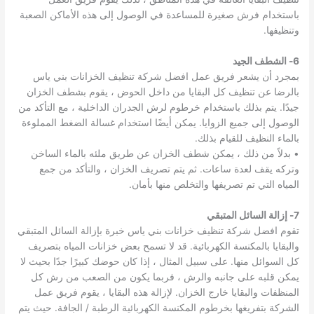
باستخدام فرش صغيرة للمساعدة في الوصول إلى هذه الأماكن الصعبة
وتنظيفها.
6- الشطف الجيد
بمجرد أن يشعر فريق عمل افضل شركة تنظيف الخزانات بني ياس
بالرضا عن تنظيف كل البقايا من داخل الحوض ، يقوم بشطف الخزان
جيدًا. يتم بذلك باستخدام خرطوم لرش الجدران الداخلية ، مع التأكد من
الوصول إلى جميع الزوايا. يمكن أيضًا استخدام غسالة الضغط المملوءة
بالماء النظيف للقيام بذلك.
• بدلاً من ذلك ، يمكن شطف الخزان عن طريق ملئه بالماء الساخن
وتركه يقف لعدة ساعات. ثم يتم تصريف الخزان ، والتأكد من جمع
المياه التي تم تصريفها والتخلص منها بأمان.
7- إزالة السائل المتبقي
تقوم افضل شركة تنظيف خزانات بني ياس خبرة بإزالة السائل المتبقي
والبقايا بالمكنسة الكهربائية. قد لا تسمح بعض خزانات المياه بتصريف
كل السوائل منها. على سبيل المثال ، إذا كان حوضك كبيرًا جدًا بحيث لا
يمكن قلبه على جانبه والرش ، فربما يكون من الصعب من رش كل
المنظفات والبقايا خارج الخزان. لإزالة هذه البقايا ، يقوم فريق عمل
الشركة بتفريغها بخرطوم المكنسة الكهربائية الرطبة / الجافة. حيث يتم