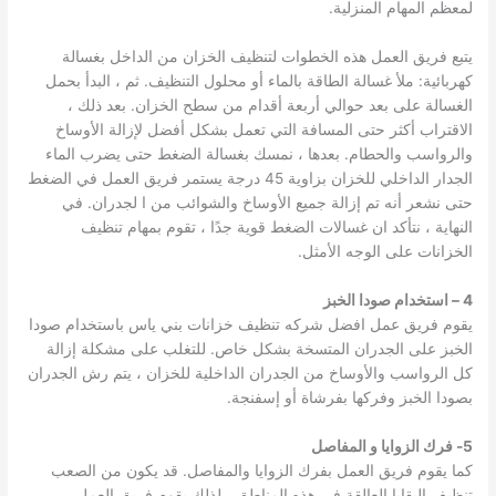
لمعظم المهام المنزلية.
يتبع فريق العمل هذه الخطوات لتنظيف الخزان من الداخل بغسالة
كهربائية: ملأ غسالة الطاقة بالماء أو محلول التنظيف. ثم ، البدأ بحمل
الغسالة على بعد حوالي أربعة أقدام من سطح الخزان. بعد ذلك ،
الاقتراب أكثر حتى المسافة التي تعمل بشكل أفضل لإزالة الأوساخ
والرواسب والحطام. بعدها ، نمسك بغسالة الضغط حتى يضرب الماء
الجدار الداخلي للخزان بزاوية 45 درجة يستمر فريق العمل في الضغط
حتى نشعر أنه تم إزالة جميع الأوساخ والشوائب من ا لجدران. في
النهاية ، نتأكد ان غسالات الضغط قوية جدًا ، تقوم بمهام تنظيف
الخزانات على الوجه الأمثل.
4 – استخدام صودا الخبز
يقوم فريق عمل افضل شركه تنظيف خزانات بني ياس باستخدام صودا
الخبز على الجدران المتسخة بشكل خاص. للتغلب على مشكلة إزالة
كل الرواسب والأوساخ من الجدران الداخلية للخزان ، يتم رش الجدران
بصودا الخبز وفركها بفرشاة أو إسفنجة.
5- فرك الزوايا و المفاصل
كما يقوم فريق العمل بفرك الزوايا والمفاصل. قد يكون من الصعب
تنظيف البقايا العالقة في هذه المناطق ، لذلك يقوم فريق العمل