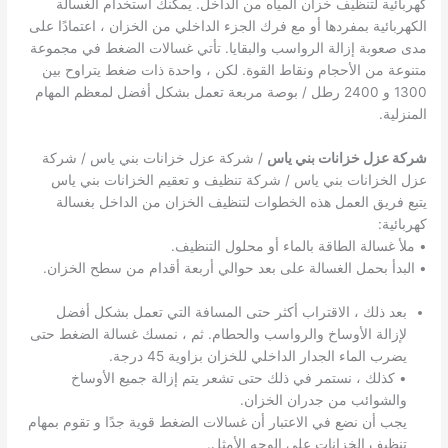
كهربائية لتنظيف خزان المياه من الداخل. يمكنك استخدام الغسالة
الكهربائية بمفردها أو مع فرك الجزء الداخلي من الخزان ، اعتمادًا على
مدى صعوبة إزالة الرواسب والبقايا. تأتي غسالات الضغط في مجموعة
متنوعة من الأحجام ونقاط القوة. لكن ، واحدة ذات ضغط يتراوح بين
1300 و 2400 رطل / بوصة مربعة تعمل بشكل أفضل لمعظم المهام
المنزلية.
شركة عزل خزانات بني ياس
/ شركة عزل خزانات بني ياس / شركة
عزل الخزانات بني ياس / شركة تنظيف و تعقيم الخزانات بني ياس
يتبع فريق العمل هذه الخطوات لتنظيف الخزان من الداخل بغسالة
كهربائية:
• ملأ غسالة الطاقة بالماء أو محلول التنظيف.
• البدأ بحمل الغسالة على بعد حوالي أربعة أقدام من سطح الخزان.
بعد ذلك ، الاقتراب أكثر حتى المسافة التي تعمل بشكل أفضل
لإزالة الأوساخ والرواسب والحطام. ثم ، نمسك غسالة الضغط حتى
يضرب الماء الجدار الداخلي للخزان بزاوية 45 درجة.
• كذلك ، نستمر في ذلك حتى تشعر يتم إزالة جميع الأوساخ
والشوائب من جدران الخزان.
يجب أن نضع في الاعتبار أن غسالات الضغط قوية جدًا و تقوم بمهام
تنظيف الخزانات على الوجه الأمثل.