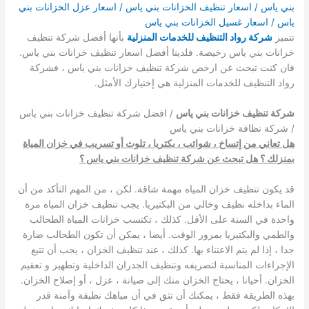
بني ياس / اسعار تنظيف الخزانات بني ياس / اسعار عزل الخزانات بني
ياس / اسعار غسيل الخزانات بني ياس
تتميز
شركة رواد التنظيف للخدمات المنزلية
بأنها أفضل شركة تنظيف
خزانات بني ياس رخيصة. فلدينا أفضل اسعار تنظيف خزانات بني ياس.
فان كنت تبحث عن ارخص شركة تنظيف خزانات بني ياس ، فشركة
رواد التنظيف للخدمات المنزلية هي إختيارك الأمثل.
شركة تنظيف خزانات بني ياس
/ افضل شركة تنظيف خزانات بني ياس
/ شركة نظافة خزانات بني ياس
هل تعاني من إتساخ ، شوائب ، بكتريا ، تلوث أو تسريب في خزان المياة
بمنزلك ؟ هل تبحث عن شركة تنظيف خزانات بني ياس ؟
قد يكون تنظيف خزان المياه مهمة شاقة. لكن ، من المهم التأكد من أن
الماء بداخله نظيف وخالي من البكتيريا. يجب تنظيف خزان المياه مرة
واحدة في السنة على الأقل. كذلك ، تكتسب خزانات المياة الطحالب
والطمي والبكتيريا بمرور الوقت. أيضا ، يمكن أن تكون الطحالب ضارة
جدا ، إذا لم يتم الاعتناء بها. كذلك ، عند تنظيف الخزان ، يجب أن تتبع
الإجراءات المناسبة لتصريفه وتنظيف الجدران الداخلية وتطهير و تعقيم
الخزان. أحيانا ، يحتاج الخزان منك إلى صيانة ، عزل ، أو إصلاح الخزان.
بهذه الطريقة فقط ، يمكنك أن تثق في أن مياهك نظيفة وآمنة قدر