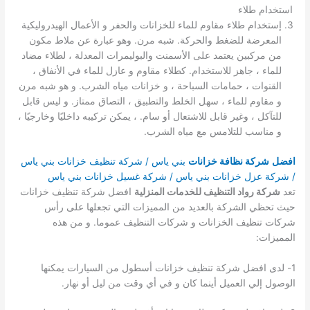
استخدام طلاء
إستخدام طلاء مقاوم للماء للخزانات والحفر و الأعمال الهيدروليكية
المعرضة للضغط والحركة. شبه مرن. وهو عبارة عن ملاط ​​مكون
من مركبين يعتمد على الأسمنت والبوليمرات المعدلة ، لطلاء مضاد
للماء ، جاهز للاستخدام. كطلاء مقاوم و عازل للماء في الأنفاق ،
القنوات ، حمامات السباحة ، و خزانات مياه الشرب. و هو شبه مرن
و مقاوم للماء ، سهل الخلط والتطبيق ، التصاق ممتاز. و ليس قابل
للتآكل ، وغير قابل للاشتعال أو سام. ، يمكن تركيبه داخليًا وخارجيًا ،
و مناسب للتلامس مع مياه الشرب.
افضل
شركة نظافة خزانات
بني ياس / شركة تنظيف خزانات بني ياس
/ شركة عزل خزانات بني ياس / شركة غسيل خزانات بني ياس
تعد
شركة رواد التنظيف للخدمات المنزلية
افضل شركة تنظيف خزانات
حيث تحظي الشركة بالعديد من المميزات التي تجعلها على رأس
شركات تنظيف الخزانات و شركات التنظيف عموما. و من هذه
المميزات:
1- لدى افضل شركة تنظيف خزانات أسطول من السيارات يمكنها
الوصول إلي العميل أينما كان و في أي وقت من ليل أو نهار.