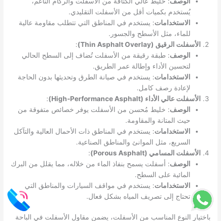
الوصف
: خليط عالي الكثافة من الأسفلت والركام الناعم،
يُستخدم بكميات أقل من الأسفلت التقليدي.
الاستخدامات
: يستخدم في المناطق التي تتطلب مقاومة عالية
للماء، مثل الأسطح والجسور.
الأسفلت الرقيق (Thin Asphalt Overlay)
:
الوصف
: طبقة رقيقة من الأسفلت تُضاف إلى السطح الحالي
لتحسين الأداء وإطالة عمر الطريق.
الاستخدامات
: يستخدم في صيانة الطرق وتحديثها بدون الحاجة
لإعادة رصف كامل.
الأسفلت عالي الأداء (High-Performance Asphalt)
:
الوصف
: خليط مُحسن من الأسفلت يوفر خصائص متفوقة من
حيث المتانة والمقاومة.
الاستخدامات
: يستخدم في المناطق ذات الأحمال العالية والتآكل
السريع، مثل الموانئ والمناطق الصناعية.
الأسفلت المسامي (Porous Asphalt)
:
الوصف
: أسفلت يسمح بنفاذ الماء من خلاله، مما يقلل من البرك
المائية على السطح.
الاستخدامات
: يستخدم في مواقف السيارات والمناطق التي
تحتاج إلى تصريف المياه بشكل فعال.
باختيار النوع المناسب من الأسفلت، يضمن مقاول الأسفلت في الباحة