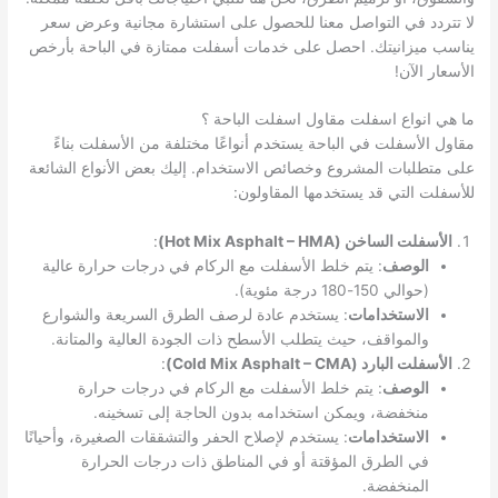
لا تتردد في التواصل معنا للحصول على استشارة مجانية وعرض سعر
يناسب ميزانيتك. احصل على خدمات أسفلت ممتازة في الباحة بأرخص
الأسعار الآن!
ما هي انواع اسفلت مقاول اسفلت الباحة ؟
مقاول الأسفلت في الباحة يستخدم أنواعًا مختلفة من الأسفلت بناءً
على متطلبات المشروع وخصائص الاستخدام. إليك بعض الأنواع الشائعة
للأسفلت التي قد يستخدمها المقاولون:
الأسفلت الساخن (Hot Mix Asphalt – HMA)
:
الوصف
: يتم خلط الأسفلت مع الركام في درجات حرارة عالية
(حوالي 150-180 درجة مئوية).
الاستخدامات
: يستخدم عادة لرصف الطرق السريعة والشوارع
والمواقف، حيث يتطلب الأسطح ذات الجودة العالية والمتانة.
الأسفلت البارد (Cold Mix Asphalt – CMA)
:
الوصف
: يتم خلط الأسفلت مع الركام في درجات حرارة
منخفضة، ويمكن استخدامه بدون الحاجة إلى تسخينه.
الاستخدامات
: يستخدم لإصلاح الحفر والتشققات الصغيرة، وأحيانًا
في الطرق المؤقتة أو في المناطق ذات درجات الحرارة
المنخفضة.