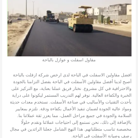
مقاول اسفلت و عوازل بالباحة
افضل مقاولين الاسفلت في الباحة لدى ارخص شركة ازفلت بالباحة
أصبح لدينا أفضل مقاولين الأسفلت في الباحة بفضل التزامنا بالجودة
والاحترافية في كل مشروع. نختار فريق عملنا بعناية، مع التركيز على
الخبرة والكفاءة العالية. نوفر لهم التدريب المستمر ليكونوا على دراية
بأحدث التقنيات والأساليب في صناعة الأسفلت. نستخدم معدات حديثة
ومواد عالية الجودة لضمان تنفيذ الأعمال بكفاءة ودقة. نلتزم بمعايير
السلامة والجودة في جميع مراحل العمل، مما يعزز ثقة عملائنا بنا.
بالإضافة إلى ذلك، نحن نستمع إلى احتياجات عملائنا ونقدم حلولًا
مخصصة تناسب متطلباتهم. هذا النهج الشامل جعلنا الرائدين في مجال
رصف وصيانة الأسفلت في الباحة.