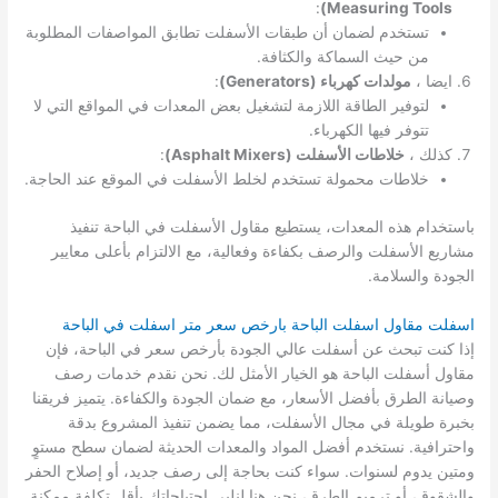
:
Measuring Tools)
تستخدم لضمان أن طبقات الأسفلت تطابق المواصفات المطلوبة
من حيث السماكة والكثافة.
ايضا ،
مولدات كهرباء (Generators)
:
لتوفير الطاقة اللازمة لتشغيل بعض المعدات في المواقع التي لا
تتوفر فيها الكهرباء.
كذلك ،
خلاطات الأسفلت (Asphalt Mixers)
:
خلاطات محمولة تستخدم لخلط الأسفلت في الموقع عند الحاجة.
باستخدام هذه المعدات، يستطيع مقاول الأسفلت في الباحة تنفيذ
مشاريع الأسفلت والرصف بكفاءة وفعالية، مع الالتزام بأعلى معايير
الجودة والسلامة.
اسفلت مقاول اسفلت الباحة بارخص سعر متر اسفلت في الباحة
إذا كنت تبحث عن أسفلت عالي الجودة بأرخص سعر في الباحة، فإن
مقاول أسفلت الباحة هو الخيار الأمثل لك. نحن نقدم خدمات رصف
وصيانة الطرق بأفضل الأسعار، مع ضمان الجودة والكفاءة. يتميز فريقنا
بخبرة طويلة في مجال الأسفلت، مما يضمن تنفيذ المشروع بدقة
واحترافية. نستخدم أفضل المواد والمعدات الحديثة لضمان سطح مستوٍ
ومتين يدوم لسنوات. سواء كنت بحاجة إلى رصف جديد، أو إصلاح الحفر
والشقوق، أو ترميم الطرق، نحن هنا لنلبي احتياجاتك بأقل تكلفة ممكنة.