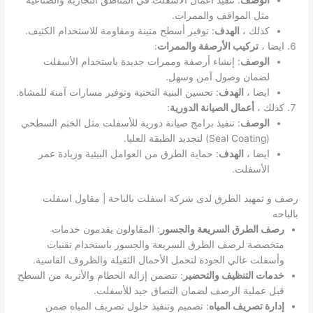
مثل المواقف والممرات.
كذلك ،
الهدف
: توفير أسطح متينة ومقاومة للاستخدام الكثيف.
ايضا ،
تركيب الأرصفة والممرات
:
الوصف
: إنشاء أرصفة وممرات جديدة باستخدام الأسفلت
لضمان وصول آمن وسهل.
ايضا ،
الهدف
: تحسين البنية التحتية وتوفير مسارات آمنة للمشاة.
كذلك ،
أعمال الصيانة الدورية
:
الوصف
: تنفيذ برامج صيانة دورية للأسفلت مثل الختم السطحي
(Seal Coating) لتجديد الطبقة العليا.
ايضا ،
الهدف
: حماية الطرق من العوامل البيئية وزيادة عمر
الأسفلت.
رصف و تمهيد الطرق لدى شركة اسفلت بالباحة | مقاول اسفلت
بالباحه
رصف الطرق السريعة والجسور
: المقاولون يقدمون خدمات
متخصصة لرصف الطرق السريعة والجسور باستخدام تقنيات
وأسفلت عالي الجودة لتحمل الأحمال الثقيلة والظروف القاسية.
خدمات التنظيف والتحضير
: تتضمن إزالة الحطام والأتربة من السطح
قبل عملية الرصف لضمان التصاق جيد للأسفلت.
إدارة تصريف المياه
: تصميم وتنفيذ حلول تصريف المياه ضمن