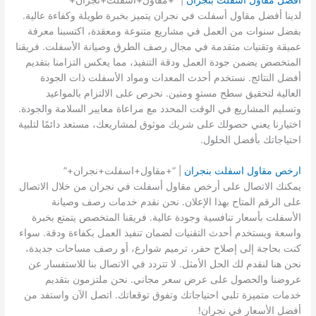
افضل مقاول اسفلت بنجران
| “+مقاول+اسفلت+نجران+”
لدينا أفضل مقاول أسفلت في نجران يتميز بخبرة طويلة وكفاءة عالية.
بفضل سنوات من العمل في مشاريع متنوعة ومعقدة، اكتسبنا معرفة
عميقة وتقنيات متقدمة في مجال رصف الطرق وصيانة الأسفلت. فريقنا
المتخصص يضمن جودة العمل ودقة التنفيذ، مما يعكس التزامنا بتقديم
أفضل النتائج. نستخدم أحدث المعدات ومواد الأسفلت ذات الجودة
العالية لتحقيق سطح مستوٍ ومتين. نحرص على الالتزام بالمواعيد
وتسليم المشاريع في الوقت المحدد مع مراعاة معايير السلامة والجودة.
اختيارنا يعني حصولك على شريك موثوق لمشاريعك، مستعد دائمًا لتلبية
احتياجاتك بأفضل الحلول.
ارخص مقاول اسفلت بنجران
| “+مقاول+اسفلت+نجران+”
يمكنك الاتصال على أرخص مقاول أسفلت في نجران من خلال الاتصال
على الرقم المتاح بهذا الإعلان. نحن نقدم خدمات رصف وصيانة
الأسفلت بأسعار تنافسية وجودة عالية. فريقنا المتخصص يتمتع بخبرة
واسعة ويستخدم أحدث التقنيات لضمان تنفيذ العمل بكفاءة ودقة. سواء
كنت بحاجة إلى إصلاح حفر، ترميم شوارع، أو رصف مساحات جديدة،
نحن هنا لنقدم لك الحل الأمثل. لا تتردد في الاتصال بنا للاستفسار عن
عروضنا والحصول على عرض سعر مجاني. نحن ملتزمون بتقديم
خدمات متميزة تلبي احتياجاتك وتفوق توقعاتك. اتصل الآن واستفد من
أفضل الأسعار في نجران!