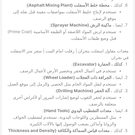
كذلك ،
محطة خلط الأسفلت (Asphalt Mixing Plant)
:
تستخدم لإنتاج خليط الأسفلت بمواصفات معينة قبل نقله إلى
موقع الرصف.
ايضا ،
ماكينة الرش (Sprayer Machine)
:
تستخدم لرش المواد اللاصقة أو الطبقة الأساسية (Prime Coat)
قبل وضع طبقات الأسفلت.
معدات مقاول اسفلت بنجران | زفلت امام البيت | سعر متر الاسفلت
في نجران
كذلك ، الحفارة (Excavator)
:
تستخدم في أعمال الحفر وتحضير الأرض لأعمال الرصف.
ايضا ،
الجرافة ذات العجلات (Wheel Loader)
:
تستخدم لنقل المواد الخام مثل الحصى والرمل إلى موقع العمل.
كذلك ،
آلة الحفر (Drilling Machine)
:
تستخدم لحفر الثقوب لوضع إشارات المرور أو لأغراض أخرى
متعلقة بالرصف.
ايضا ،
معدات التشطيب اليدوي (Hand Tools)
:
مثل المسطرين واللوحات اليدوية، تستخدم لتشطيب الحواف
والزوايا وأماكن يصعب الوصول إليها بالآلات الكبيرة.
كذلك ،
معدات قياس السماكة والكثافة (Thickness and Density