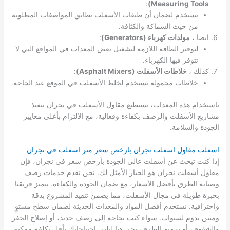
:
Measuring Tools)
تستخدم لضمان أن طبقات الأسفلت تطابق المواصفات المطلوبة
من حيث السماكة والكثافة.
ايضا ،
مولدات كهرباء (Generators)
:
لتوفير الطاقة اللازمة لتشغيل بعض المعدات في المواقع التي لا
تتوفر فيها الكهرباء.
كذلك ،
خلاطات الأسفلت (Asphalt Mixers)
:
خلاطات محمولة تستخدم لخلط الأسفلت في الموقع عند الحاجة.
باستخدام هذه المعدات، يستطيع مقاول الأسفلت في نجران تنفيذ
مشاريع الأسفلت والرصف بكفاءة وفعالية، مع الالتزام بأعلى معايير
الجودة والسلامة.
اسفلت مقاول اسفلت نجران بارخص سعر متر اسفلت في نجران
إذا كنت تبحث عن أسفلت عالي الجودة بأرخص سعر في نجران، فإن
مقاول أسفلت نجران هو الخيار الأمثل لك. نحن نقدم خدمات رصف
وصيانة الطرق بأفضل الأسعار، مع ضمان الجودة والكفاءة. يتميز فريقنا
بخبرة طويلة في مجال الأسفلت، مما يضمن تنفيذ المشروع بدقة
واحترافية. نستخدم أفضل المواد والمعدات الحديثة لضمان سطح مستوٍ
ومتين يدوم لسنوات. سواء كنت بحاجة إلى رصف جديد، أو إصلاح الحفر
والشقوق، أو ترميم الطرق، نحن هنا لنلبي احتياجاتك بأقل تكلفة ممكنة.