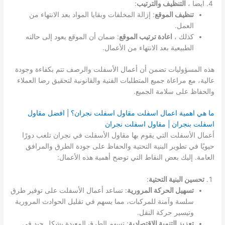
ايضا ،
التنظيف والترتيب
:
تنظيف الموقع
: إزالة المخلفات وبقايا المواد بعد الانتهاء من
العمل.
كذلك ،
اعادة ترتيب الموقع
: ضمان أن الموقع يعود إلى حالته
الطبيعية بعد الانتهاء من الأعمال.
هذه المسؤوليات تضمن أن أعمال الأسفلت والرصف تتم بكفاءة وجودة
عالية، مع مراعاة جميع المتطلبات الفنية والقانونية لتحقيق رضا العملاء
والحفاظ على سلامة الجميع.
ما هي اهمية اعمال اسفلت مقاول اسفلت نجران؟ | افضل مقاول
اسفلت بنجران | مقاول اسفلت نجران
أعمال الأسفلت التي يقوم بها مقاول الأسفلت في نجران تلعب دورًا
حيويًا في تطوير البنية التحتية والحفاظ على جودة الطرق والمرافق
العامة. إليك بعض النقاط التي توضح أهمية هذه الأعمال:
تحسين البنية التحتية
:
تسهيل الحركة المرورية
: تساعد أعمال الأسفلت على توفير طرق
سلسة وآمنة للمركبات، مما يسهم في تقليل الحوادث المرورية
وتيسير حركة النقل.
تعزيز التنمية الاقتصادية
: تسهم الطرق المعبدة بشكل جيد في