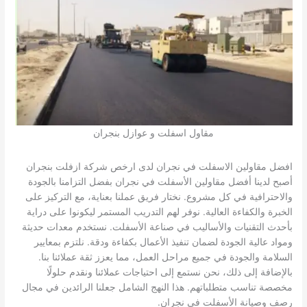
مقاول اسفلت و عوازل بنجران
افضل مقاولين الاسفلت في نجران لدى ارخص شركة ازفلت بنجران
أصبح لدينا أفضل مقاولين الأسفلت في نجران بفضل التزامنا بالجودة
والاحترافية في كل مشروع. نختار فريق عملنا بعناية، مع التركيز على
الخبرة والكفاءة العالية. نوفر لهم التدريب المستمر ليكونوا على دراية
بأحدث التقنيات والأساليب في صناعة الأسفلت. نستخدم معدات حديثة
ومواد عالية الجودة لضمان تنفيذ الأعمال بكفاءة ودقة. نلتزم بمعايير
السلامة والجودة في جميع مراحل العمل، مما يعزز ثقة عملائنا بنا.
بالإضافة إلى ذلك، نحن نستمع إلى احتياجات عملائنا ونقدم حلولًا
مخصصة تناسب متطلباتهم. هذا النهج الشامل جعلنا الرائدين في مجال
رصف وصيانة الأسفلت في نجران.