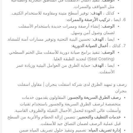
مثل المواقف والممرات.
كذلك ،
الهدف
: توفير أسطح متينة ومقاومة للاستخدام الكثيف.
ايضا ،
تركيب الأرصفة والممرات
:
الوصف
: إنشاء أرصفة وممرات جديدة باستخدام الأسفلت
لضمان وصول آمن وسهل.
ايضا ،
الهدف
: تحسين البنية التحتية وتوفير مسارات آمنة للمشاة.
كذلك ،
أعمال الصيانة الدورية
:
الوصف
: تنفيذ برامج صيانة دورية للأسفلت مثل الختم السطحي
(Seal Coating) لتجديد الطبقة العليا.
ايضا ،
الهدف
: حماية الطرق من العوامل البيئية وزيادة عمر
الأسفلت.
رصف و تمهيد الطرق لدى شركة اسفلت بنجران | مقاول اسفلت
بنجران
رصف الطرق السريعة والجسور
: المقاولون يقدمون خدمات
متخصصة لرصف الطرق السريعة والجسور باستخدام تقنيات
وأسفلت عالي الجودة لتحمل الأحمال الثقيلة والظروف القاسية.
خدمات التنظيف والتحضير
: تتضمن إزالة الحطام والأتربة من السطح
قبل عملية الرصف لضمان التصاق جيد للأسفلت.
إدارة تصريف المياه
: تصميم وتنفيذ حلول تصريف المياه ضمن