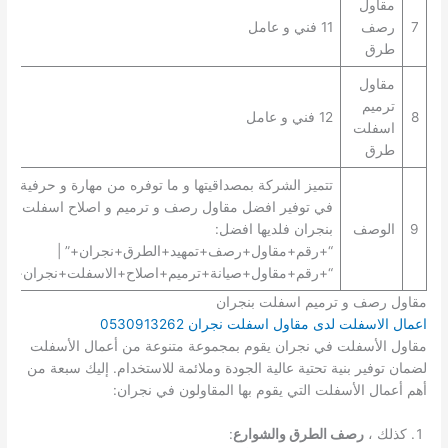
مقاول
7
رصف
11 فني و عامل
طرق
مقاول
ترميم
8
12 فني و عامل
اسفلت
طرق
تتميز الشركة بمصداقيتها و ما توفره من مهارة و حرفية
في توفير افضل مقاول رصف و ترميم و اصلاح اسفلت
9
الوصف
بنجران فلديها افضل:
“+رقم+مقاول+رصف+تمهيد+الطرق+نجران+” |
“+رقم+مقاول+صيانة+ترميم+اصلاح+الاسفلت+نجران+”.
مقاول رصف و ترميم اسفلت بنجران
اعمال الاسفلت لدى مقاول اسفلت نجران 0530913262
مقاول الأسفلت في نجران يقوم بمجموعة متنوعة من أعمال الأسفلت
لضمان توفير بنية تحتية عالية الجودة وملائمة للاستخدام. إليك سبعة من
أهم أعمال الأسفلت التي يقوم بها المقاولون في نجران:
كذلك ،
رصف الطرق والشوارع
: