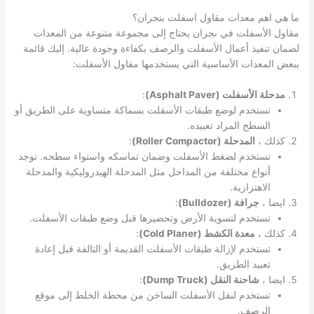
ما هي اهم معدات مقاول اسفلت بنجران؟
مقاول الأسفلت في نجران يحتاج إلى مجموعة متنوعة من المعدات
لضمان تنفيذ أعمال الأسفلت والرصف بكفاءة وجودة عالية. إليك قائمة
ببعض المعدات الأساسية التي يستخدمها مقاول الأسفلت:
مدحلة الأسفلت (Asphalt Paver)
:
تستخدم لوضع طبقات الأسفلت بسماكة متساوية على الطريق أو
السطح المراد تعبيده.
كذلك ،
المدحلة (Roller Compactor)
:
تستخدم لضغط الأسفلت وضمان تماسكه واستواء سطحه. توجد
أنواع مختلفة من المداحل مثل المدحلة الهيدروليكية والمدحلة
الاهتزازية.
ايضا ،
جرافة (Bulldozer)
:
تستخدم لتسوية الأرض وتحضيرها قبل وضع طبقات الأسفلت.
كذلك ،
معدة الكشط (Cold Planer)
:
تستخدم لإزالة طبقات الأسفلت القديمة أو التالفة قبل إعادة
تعبيد الطريق.
ايضا ،
شاحنة النقل (Dump Truck)
:
تستخدم لنقل الأسفلت الساخن من محطة الخلط إلى موقع
الرصف.