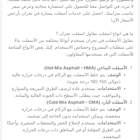
لا تتردد في التواصل معنا للحصول على استشارة مجانية وعرض سعر
يناسب ميزانيتك. احصل على خدمات أسفلت ممتازة في نجران بأرخص
الأسعار الآن!
ما هي انواع اسفلت مقاول اسفلت نجران ؟
مقاول الأسفلت في نجران يستخدم أنواعًا مختلفة من الأسفلت بناءً
على متطلبات المشروع وخصائص الاستخدام. إليك بعض الأنواع الشائعة
للأسفلت التي قد يستخدمها المقاولون:
الأسفلت الساخن (Hot Mix Asphalt – HMA)
:
الوصف
: يتم خلط الأسفلت مع الركام في درجات حرارة عالية
(حوالي 150-180 درجة مئوية).
الاستخدامات
: يستخدم عادة لرصف الطرق السريعة والشوارع
والمواقف، حيث يتطلب الأسطح ذات الجودة العالية والمتانة.
الأسفلت البارد (Cold Mix Asphalt – CMA)
:
الوصف
: يتم خلط الأسفلت مع الركام في درجات حرارة
منخفضة، ويمكن استخدامه بدون الحاجة إلى تسخينه.
الاستخدامات
: يستخدم لإصلاح الحفر والتشققات الصغيرة، وأحيانًا
في الطرق المؤقتة أو في المناطق ذات درجات الحرارة
المنخفضة.