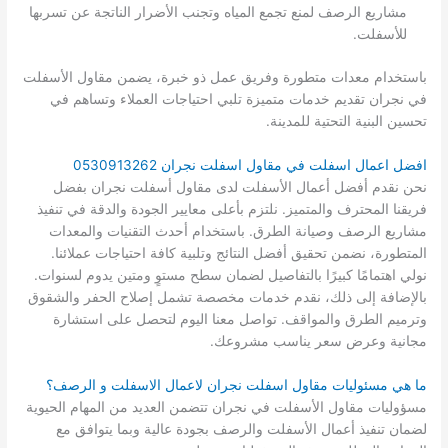
مشاريع الرصف لمنع تجمع المياه وتجنب الأضرار الناتجة عن تسربها
للأسفلت.
باستخدام معدات متطورة وفريق عمل ذو خبرة، يضمن مقاول الأسفلت
في نجران تقديم خدمات متميزة تلبي احتياجات العملاء وتساهم في
تحسين البنية التحتية للمدينة.
افضل اعمال اسفلت في مقاول اسفلت نجران 0530913262
نحن نقدم أفضل أعمال الأسفلت لدى مقاول أسفلت نجران بفضل
فريقنا المحترف والمتميز. نلتزم بأعلى معايير الجودة والدقة في تنفيذ
مشاريع الرصف وصيانة الطرق. باستخدام أحدث التقنيات والمعدات
المتطورة، نضمن تحقيق أفضل النتائج وتلبية كافة احتياجات عملائنا.
نولي اهتمامًا كبيرًا بالتفاصيل لضمان سطح مستوٍ ومتين يدوم لسنوات.
بالإضافة إلى ذلك، نقدم خدمات مخصصة تشمل إصلاح الحفر والشقوق
وترميم الطرق والمواقف. تواصل معنا اليوم لتحصل على استشارة
مجانية وعرض سعر يناسب مشروعك.
ما هي مسئوليات مقاول اسفلت نجران لاعمال الاسفلت و الرصف؟
مسؤوليات مقاول الأسفلت في نجران تتضمن العديد من المهام الحيوية
لضمان تنفيذ أعمال الأسفلت والرصف بجودة عالية وبما يتوافق مع