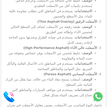
الوصف
: خليط عالي الكثافة من الأسفلت والركام الناعم،
يُستخدم بكميات أقل من الأسفلت التقليدي.
الاستخدامات
: يستخدم في المناطق التي تتطلب مقاومة عالية
للماء، مثل الأسطح والجسور.
الأسفلت الرقيق (Thin Asphalt Overlay)
:
الوصف
: طبقة رقيقة من الأسفلت تُضاف إلى السطح الحالي
لتحسين الأداء وإطالة عمر الطريق.
الاستخدامات
: يستخدم في صيانة الطرق وتحديثها بدون الحاجة
لإعادة رصف كامل.
الأسفلت عالي الأداء (High-Performance Asphalt)
:
الوصف
: خليط مُحسن من الأسفلت يوفر خصائص متفوقة من
حيث المتانة والمقاومة.
الاستخدامات
: يستخدم في المناطق ذات الأحمال العالية والتآكل
السريع، مثل الموانئ والمناطق الصناعية.
الأسفلت المسامي (Porous Asphalt)
:
الوصف
: أسفلت يسمح بنفاذ الماء من خلاله، مما يقلل من البرك
المائية على السطح.
الاستخدامات
: يستخدم في مواقف السيارات والمناطق التي
تحتاج إلى تصريف المياه بشكل فعال.
باختيار النوع المناسب من الأسفلت، يضمن مقاول الأسفلت في نجران