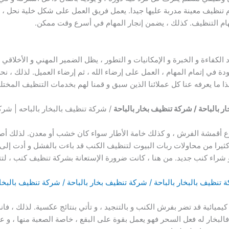
ظيف معينة مدربة عليها جيدا. يعمل فريق العمل على شكل خلية نحل ، ي
م التنظيف. كذلك ، يضمن إنجار المهام في أسرع وقت ممكن.
د الكفاءة و الخبرة و الإمكانيات و التطور ، يظل الضمير المهني و الأخلا
دة في إتمام المهام ، العمل على إرضاء الله ، ثم إرضاء العميل. لذلك ،
هذا ما يعرفه عنا كل عملائنا الذين سبق و قمنا لهم بخدمات التنظيف المخ
 بالباحة / شركة تنظيف بخار بالباحة
/ شركة تنظيف بالبخار بالباحه | شر
 نوع أقمشة الفرش ، و كذلك خامة الأطار سواء كان خشب أو معدن. لذلك 
و كثيرا من محاولات ربات البيوت لتنظيف الكنب قد باءت بالفشل و أدت إلى 
 شراء كنب جديد. من هنا ، كانت ضرورة الإستعانة بشركة تنظيف كنب ، لت
تنظيف بالبخار بالباحة / شركة تنظيف بخار بالباحة / شركة تنظيف بالبخار
يميائية قد تضر بفرش الكنب و بالتنجيد ، و تأتي بنتائج عكسية. لذلك ،
البخار له فعل السحر فهو يعمل بقوة على البقع ، خاصة الصعبة منها ، و 