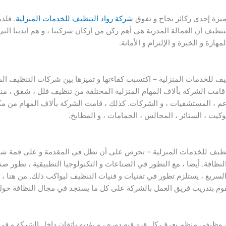
مميزة إحدى ركائز نجاح و تفوق
شركة رواد التنظيف للخدمات المنزلية
. فلد
نظيف أن العمالة المدربة هي أهم ركن من أركان شركتنا ، و هم أيدينا التي 
رة و الخبرة و الإلتزام و الأمانة.
يف للخدمات المنزلية – اكتسبت كفاءتها و تميزها بين شركات التنظيف ال
امت الشركة بألاف المهام المنزلية المختلفة من تنظيف فلل ، شقق ، مناز
عم ، المستشفيات ، و الشركات. كذلك ، قامت الشركة بألاف المهام من م
كيت ، الستائر ، المجالس ، الحمامات ، و المطابخ.
لتنظيف للخدمات المنزلية – تحرص على أن تظل في المقدمة و على قمة ش
ظافة. أيضا ، مع التطور في الصناعات و التكنولوجيا التطبيقية ، تطور صناع
 السريع ، يستلزم تطور في تقنيات و فنيات التنظيف ليواكب ذلك. من هنا
قوم بتدريب فريق العمل بالشركة على كل ما يستجد في مجال النظافة حول 
وظيفي منظم يعرف كل فرد فيه دوره ، و يؤديه باتقان داخل الشركة و في