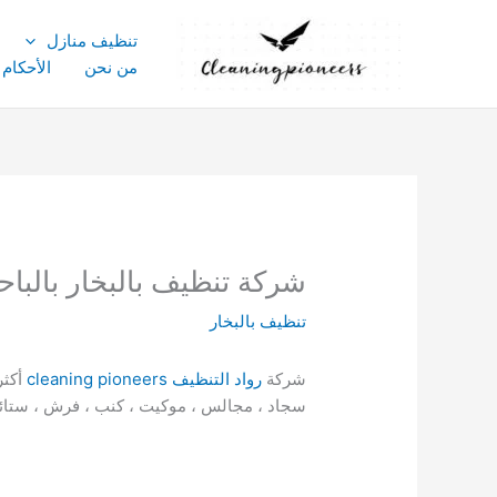
خطي
لى
تنظيف منازل
لمحتوى
من نحن
الأحكام
شركة تنظيف بالبخار بالباحة 0531333077 خصم 0
تنظيف بالبخار
شركة
رواد التنظيف cleaning pioneers
أكثر
سجاد ، مجالس ، موكيت ، كنب ، فرش ، ستائر ، 