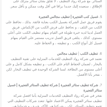
الستائر. مع شركة رواد التنظيف ، لا تقلق بشأن ستائر منزلك على
الإطلاق ، سنعيده إليك جديدا براقا في أقل وقت ممكن و بأقل سعر.
5.
غسيل كنب الفجيرة | تنظيف مجالس الفجيرة
يقوم فريق عمل الشركة بغسيل الكنب بعناية فائقة. بذلك ، نحافظ على
الكنب من التلف ، و نحافظ على فرش الكنب من الإنكماش. فريق
العمل لدينا لديه خبرة طويلة في القيام بمهام تنظيف الكنب على أعلى
مستوى. كذلك ، يتلقى فريق العمل تدريب مستمر على القيام بمهام
غسيل كل أنواع الكنب ، و تنظيفه ، و الحفاظ عليه.
6.
تنظيف الكنب
|
تنظيف مجالس
نعتمد في شركة رواد التنظيف للخدمات المنزلية على تقنية التنظيف
بالبخار ، لضمان الحفاظ التام على الكنب ، و تنظيفه بشكل كامل و على
أعلى مستوى من النظافة. لسنا الشركة الوحيدة في تنظيف البخار. لكن
، نفخر بأنا الأفضل.
7.
شركة تنظيف ستائر الفجيرة
| شركة تنظيف الستائر الفجيرة
| غسيل
ستائر الفجيرة
نفخر في شركة رواد التنظيف للخدمات المنزلية بأننا افضل شركة
تنظيف ستائر الفجيرة يمكن الاعتماد عليها. تتعدد شركات التنظيف التي
تقوم بتنظيف الستائر. لكن ، شركتنا هي الأكثر خبرة ، و خدماتنا هي