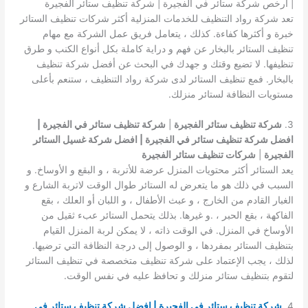
| ارخص شركة ستائر في الفجيرة | شركة تنظيف ستائر الفجيرة
تعد شركة رواد التنظيف للخدمات المنزلية أكثر شركات تنظيف الستائر
خبرة و أكثرها كفاءة. كذلك ، يتعامل فريق عمل الشركة مع مهام
تنظيف الستائر بالبخار عن فهم و دراية كاملة بكل أنواع الكنب و طرق
تنظيفها. لا تضيع وقتك و جهدك في البحث عن أفضل شركة تنظيف
بالبخار. فمع تنظيف الستائر لدى شركة رواد التنظيف ، ستنعم بأعلى
مستويات النظافة لستائر منزلك.
3.
شركة تنظيف ستائر الفجيرة
|
شركة تنظيف ستائر في الفجيرة |
افضل شركة تنظيف ستائر في الفجيرة | افضل شركة غسيل الستائر
الفجيرة
|
شركات تنظيف ستائر الفجيرة
يعد الستائر أكثر محتويات المنزل عرضة للأتربة ، و البقع و الأوساخ. و
السبب في ذلك هو ما يتعرض له الستائر طوال الوقت لاتربة الشارع و
الغبار القادم من الخارج ، و عبث الأطفال ، و اللبان أو العلك ، بقع
الفاكهة ، بقع الحبر ، .و غيرها. بذلك يتحمل الستائر عبء ثقيل من
الأوساخ في المنزل. في الوقت ذاته ، لا يمكن لربة المنزل القيام
بتنظيف الستائر بمفردها ، و الوصول إلى درجة النظافة التي ترضيها.
لذلك ، يجب الإعتماد على شركة تنظيف متخصصة في تنظيف الستائر
لتقوم بتنظيف ستائر منزلك و تحافظ عليه في نفس الوقت.
4.
شركة تنظيف ستائر في الفجيرة | افضل شركة تنظيف ستائر في