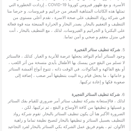
الأسرة. و مع ظهور فيروس كورونا COVID-19 ، إزدادت الخطورة التي
تمثلها هذه الكائنات المتناهية الصغر من جراثيم و فيروسات. و حرصا منا
في شركة رواد التنظيف على صحة الاسرة ، نقدم أعلى مستوى من
التنظيف و التعقيم بالبخار. يصدر البخار و الحرارة المنبعثة منه قوة فعالة
على البكتريا و الجراثيم و الفيروسات. لذلك ، مع التنظيف بالبخار ، أنت
في منزل معقم و صحي و آمن تماما.
5.
شركة تنظيف ستائر الفجيرة
وجود الستائر أمام النوافذ يجعلها عرضة للأتربة و الغبار. كذلك ، فالستائر
لا تسلم من البقع حين يمسك بها الأطفال بأيدي متسخة من أثر اللعب ،
أو بقع الفاكهة و المأكولات. في الوقت ذاته ، تتنوع أنواع أقمشة الستائر
و خاماتها ، ما يجعل قيام ربة البيت بتنظيفها أمر صعب ، إضافة إلى
صعوبة فكها و إعادة تركيبها.
6.
شركة تنظيف الستائر الفجيرة
لذلك ، فالإستعانة بشركة تنظيف ستائر أمر ضروري للقيام بفك الستائر
و غسيلها و تنظيفها من كافة الأوساخ و البقع ، ثم تركيبها. لكن ،
الضرورة الأكبر هنا أن يكون تنظيف الستائر بالبخار. تقوم شركة رواد
التنظيف بغسيل الستائر و تنظيفها بالبخار لتصبح نظيفة تماما و زاهية
الألوان. ثم ، يقوم فريق عمل الشركة بكي الستائر بالبخار لفرد التجاعيد