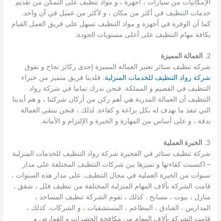
الإمكانيات من سيارات ، أجهزة ، و مواد تنظيف على التمكن من تقديم
خدمات التنظيف في أكثر من مكان ، و لأكثر من عميل في آن واحد.
كما أن الوفرة في أجهزة و مواد التنظيف تسهل على فريق العمل القيام
بكافة مهام التنظيف على أعلى مستويات الجودة.
2.
العمالة المميزة
شركه تنظيف ستائر تعتبر العمالة المميزة إحدى ركائز نجاح و تفوق
شركة رواد التنظيف للخدمات المنزلية
. فلدينا فريق متميز من خبراء
التنظيف في القصيم و المملكة. فنحن ندرك تماما في شركة رواد
التنظيف أن العمالة المدربة هي أهم ركن من أركان شركتنا ، و هم أيدينا
التي تنفذ ما نهدف له بكل براعة و كفاءة. لذلك ، فنحن ننتقي العمالة
بدقة ، و على أساس من المهارة و الخبرة و الإلتزام و الأمانة.
3.
الخبرة العملية
شركة تنظيف ستائر في الفجيرة شركة رواد التنظيف للخدمات المنزلية
– اكتسبت كفاءتها و تميزها بين شركات التنظيف المختلفة على مدار
سنوات من الخبرة العملية في مجال التنظيف. على مدار هذه السنوات ،
قامت الشركة بألاف المهام المنزلية المختلفة من تنظيف فلل ، شقق ،
منازل ، بيوت ، مسابح . كذلك ، تقوم الشركة تنظيف المساجد ،
المدارس ، الفنادق ، المطاعم ، المستشفيات ، و الشركات. كذلك ،
قامت الشركة بألاف المهام من مكافحة الحشرات و القوارض و