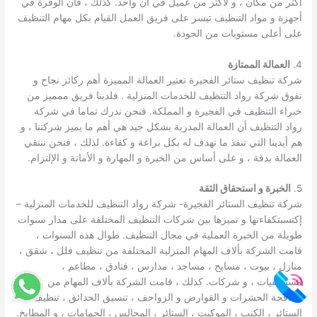
أكثر من مكان ، و لأكثر من عميل في آن واحد. كذلك ، فان الوفرة في
أجهزة و مواد التنظيف تيسر على فريق العمل القيام بكل مهام التنظيف
على أعلى مستويات من الجودة.
4.
العمالة الممتازة
شركة تنظيف ستائر الفجيرة تعتير العمالة المميزة أهم ركائز نجاح و
تفوق شركة رواد التنظيف للخدمات المنزلية . فلدينا فريق ممميز من
خبراء التنظيف في الفجيرة و المملكة. فنحن ندرك تماما في شركة
رواد التنظيف أن العمالة المدربة بشكل جيد هي أهم ما يميز شركتنا ، و
هم أيدينا التي تنفذ ما نهدف له بكل براعة و كفاءة. لذلك ، فنحن ننتقي
العمالة بدقة ، و على أساس من الخبرة و المهارة و الأمانة و الإلتزام.
5.
الخبرة و استحقاق الثقة
شركة تنظيف الستائر الفجيرة- شركة رواد التنظيف للخدمات المنزلية –
إكتسبتكفاءتها و تميزها بين شركات التنظيف المختلفة على مدار سنوات
طويلة من الخبرة العملية في مجال التنظيف. طوال هذه السنوات ،
قامت الشركة بألاف المهام المنزلية المختلفة من تنظيف فلل ، شقق ،
منازل ، بيوت ، مسابح ، مساجد ، مدارس ، فنادق ، مطاعم ،
مستشفيات ، و شركات. كذلك ، قامت الشركة بألاف المهام من
مكافحة الحشرات و القوارض و الزواحف ، تنسيق الحدائق ، تنظيف
الستائر ، الكنب ، الموكيت ، الستائر ، المجالس ، الحمامات ، و المطابخ.