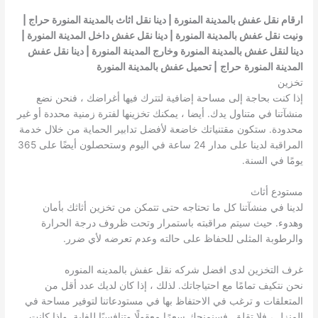
ارقام نقل عفش بالمدينة المنورة | دينا نقل اثاث بالمدينة المنورة حراج |
ونيت نقل عفش بالمدينة المنورة | دينا نقل عفش داخل المدينة المنورة |
دينا لنقل عفش بالمدينة المنورة وخارج المدينة المنورة | دينا نقل عفش
المدينة المنورة
حراج
| تحميل عفش بالمدينة المنورة
تخزين
إذا كنت بحاجة إلى مساحة إضافية لتترك فيها أغراضك ، فنحن نضع
منشآتنا في متناول يدك. أيضا ، يمكنك تخزينها لفترة زمنية محددة أو غير
محدودة. ستكون مقتنياتك خاضعة لأفضل تدابير الحماية من خلال خدمة
المراقبة لدينا على مدار 24 ساعة في اليوم وستحصلون أيضًا على 365
يومًا في السنة.
مستودع أثاث
لدينا في منشآتنا كل ما تحتاجه حتى تتمكن من تخزين أثاثك بأمان
وهدوء. حيث سيتم مراقبته باستمرار وتحت ظروف درجة الحرارة
والرطوبة المثلى للحفاظ على حالته وعدم تعرضه لأي ضرر.
غرف التخزين لدى افضل شركه نقل عفش بالمدينه المنوره
نحن نتكيف تمامًا مع احتياجاتك. لذلك ، إذا كان لديك عدد أقل من
المتعلقات و ترغب في الاحتفاظ بها في مستودعاتنا لتوفير مساحة في
المنزل ، فلا تقلق. فسنمنحك سعرًا معقولًا وتنافسيًا للغاية. وإذا كانت