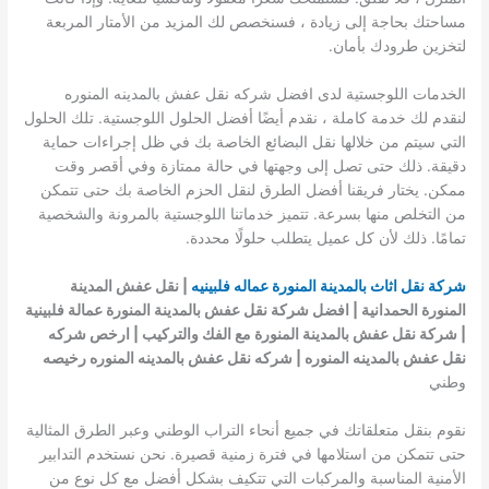
مساحتك بحاجة إلى زيادة ، فسنخصص لك المزيد من الأمتار المربعة
لتخزين طرودك بأمان.
الخدمات اللوجستية لدى افضل شركه نقل عفش بالمدينه المنوره
لنقدم لك خدمة كاملة ، نقدم أيضًا أفضل الحلول اللوجستية. تلك الحلول
التي سيتم من خلالها نقل البضائع الخاصة بك في ظل إجراءات حماية
دقيقة. ذلك حتى تصل إلى وجهتها في حالة ممتازة وفي أقصر وقت
ممكن. يختار فريقنا أفضل الطرق لنقل الحزم الخاصة بك حتى تتمكن
من التخلص منها بسرعة. تتميز خدماتنا اللوجستية بالمرونة والشخصية
تمامًا. ذلك لأن كل عميل يتطلب حلولًا محددة.
شركة نقل اثاث بالمدينة المنورة عماله فلبينيه
| نقل عفش المدينة
المنورة الحمدانية | افضل شركة نقل عفش بالمدينة المنورة عمالة فلبينية
| شركة نقل عفش بالمدينة المنورة مع الفك والتركيب
|
ارخص شركه
نقل عفش بالمدينه المنوره
| شركه نقل عفش بالمدينه المنوره رخيصه
وطني
نقوم بنقل متعلقاتك في جميع أنحاء التراب الوطني وعبر الطرق المثالية
حتى تتمكن من استلامها في فترة زمنية قصيرة. نحن نستخدم التدابير
الأمنية المناسبة والمركبات التي تتكيف بشكل أفضل مع كل نوع من