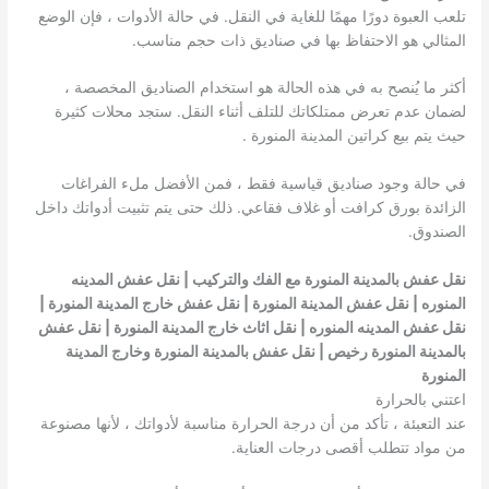
تلعب العبوة دورًا مهمًا للغاية في النقل. في حالة الأدوات ، فإن الوضع
المثالي هو الاحتفاظ بها في صناديق ذات حجم مناسب.
أكثر ما يُنصح به في هذه الحالة هو استخدام الصناديق المخصصة ،
لضمان عدم تعرض ممتلكاتك للتلف أثناء النقل. ستجد محلات كثيرة
حيث يتم بيع كراتين المدينة المنورة .
في حالة وجود صناديق قياسية فقط ، فمن الأفضل ملء الفراغات
الزائدة بورق كرافت أو غلاف فقاعي. ذلك حتى يتم تثبيت أدواتك داخل
الصندوق.
نقل عفش بالمدينة المنورة مع الفك والتركيب | نقل
عفش المدينه
المنوره
| نقل عفش المدينة المنورة | نقل عفش خارج المدينة المنورة |
نقل عفش المدينه المنوره
| نقل اثاث خارج المدينة المنورة | نقل عفش
بالمدينة المنورة رخيص | نقل عفش بالمدينة المنورة وخارج المدينة
المنورة
اعتني بالحرارة
عند التعبئة ، تأكد من أن درجة الحرارة مناسبة لأدواتك ، لأنها مصنوعة
من مواد تتطلب أقصى درجات العناية.