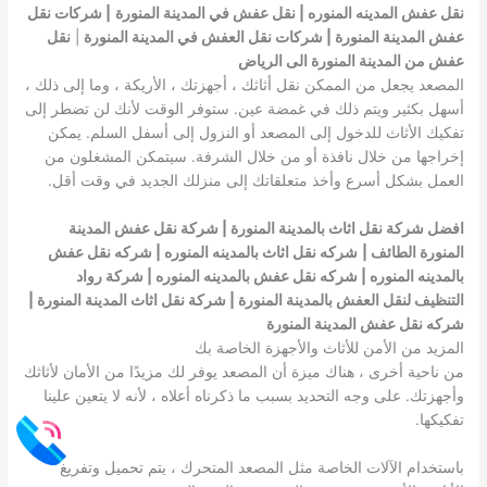
نقل عفش المدينه المنوره | نقل عفش في المدينة المنورة
| شركات نقل
عفش المدينة المنورة | شركات نقل العفش في المدينة المنورة
|
نقل
عفش من المدينة المنورة الى الرياض
المصعد يجعل من الممكن نقل أثاثك ، أجهزتك ، الأريكة ، وما إلى ذلك ،
أسهل بكثير ويتم ذلك في غمضة عين. ستوفر الوقت لأنك لن تضطر إلى
تفكيك الأثاث للدخول إلى المصعد أو النزول إلى أسفل السلم. يمكن
إخراجها من خلال نافذة أو من خلال الشرفة. سيتمكن المشغلون من
العمل بشكل أسرع وأخذ متعلقاتك إلى منزلك الجديد في وقت أقل.
افضل شركة نقل اثاث بالمدينة المنورة | شركة نقل عفش المدينة
المنورة الطائف |
شركه نقل اثاث بالمدينه المنوره | شركه نقل عفش
بالمدينه المنوره | شركه نقل عفش بالمدينه المنوره | شركة رواد
التنظيف لنقل العفش بالمدينة المنورة | شركة نقل اثاث المدينة المنورة |
شركه نقل عفش المدينة المنورة
المزيد من الأمن للأثاث والأجهزة الخاصة بك
من ناحية أخرى ، هناك ميزة أن المصعد يوفر لك مزيدًا من الأمان لأثاثك
وأجهزتك. على وجه التحديد بسبب ما ذكرناه أعلاه ، لأنه لا يتعين علينا
تفكيكها.
باستخدام الآلات الخاصة مثل المصعد المتحرك ، يتم تحميل وتفريغ