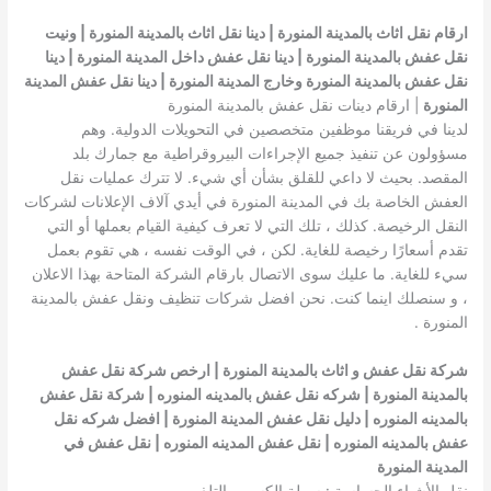
ارقام نقل اثاث بالمدينة المنورة | دينا نقل اثاث بالمدينة المنورة | ونيت
نقل عفش بالمدينة المنورة | دينا نقل عفش داخل المدينة المنورة | دينا
نقل عفش بالمدينة المنورة وخارج المدينة المنورة | دينا نقل عفش المدينة
المنورة
| ارقام دينات نقل عفش بالمدينة المنورة
لدينا في فريقنا موظفين متخصصين في التحويلات الدولية. وهم
مسؤولون عن تنفيذ جميع الإجراءات البيروقراطية مع جمارك بلد
المقصد. بحيث لا داعي للقلق بشأن أي شيء. لا تترك عمليات نقل
العفش الخاصة بك في المدينة المنورة في أيدي آلاف الإعلانات لشركات
النقل الرخيصة. كذلك ، تلك التي لا تعرف كيفية القيام بعملها أو التي
تقدم أسعارًا رخيصة للغاية. لكن ، في الوقت نفسه ، هي تقوم بعمل
سيء للغاية. ما عليك سوى الاتصال بارقام الشركة المتاحة بهذا الاعلان
، و سنصلك اينما كنت. نحن افضل شركات تنظيف ونقل عفش بالمدينة
المنورة .
شركة نقل عفش و اثاث بالمدينة المنورة |
ارخص شركة نقل عفش
بالمدينة المنورة
| شركه نقل عفش بالمدينه المنوره | شركة نقل عفش
بالمدينه المنوره | دليل نقل عفش المدينة المنورة | افضل شركه نقل
عفش بالمدينه المنوره | نقل عفش المدينه المنوره | نقل عفش في
المدينة المنورة
نقل الأشياء الحساسة : سهلة الكسر و التلف