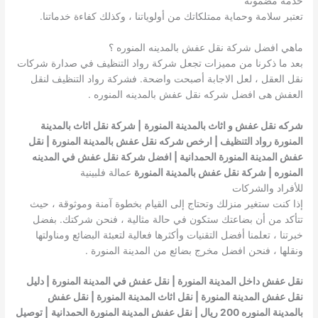
خدمة مضمونة
تعتبر سلامة وحماية ممتلكاتك من أولوياتنا ، وكذلك كفاءة خدماتنا.
ماهي افضل شركة نقل عفش بالمدينه المنوره ؟
بعد ما ذكرنا من مميزات تجعل شركة رواد التنظيف في صدارة شركات
نقل العقل ، لعل الاجابة أصبحت واضحة. فشركة رواد التنظيف لنقل
العفش هى افضل شركه نقل عفش بالمدينه المنوره .
شركه نقل عفش و اثاث بالمدينة المنورة
| شركة نقل اثاث بالمدينة
المنورة رواد التنظيف
|
ارخص شركه نقل عفش بالمدينة المنورة
| نقل
عفش المدينة المنورة الحمدانية | افضل شركة نقل عفش في المدينه
المنوره | شركة نقل عفش بالمدينة المنورة
عمالة فلبينية
للأفراد والشركات
إذا كنت ستغير منزلك وتحتاج إلى القيام بخطوة آمنة وموثوقة ، حيث
تتأكد من أن بضاعتك ستكون في حالة مثالية ، فنحن شركتك. بفضل
خبرتنا ، تعلمنا أفضل التقنيات وأكثرها فعالية لتعبئة البضائع ومناولتها
ونقلها ، فنحن افضل مخرج بضائع من المدينة المنورة .
نقل عفش داخل المدينة المنورة | نقل عفش في المدينة المنورة | دليل
نقل عفش المدينة المنورة | نقل اثاث المدينة المنورة | نقل عفش
بالمدينة المنوره 200 ريال | نقل عفش المدينة المنورة الحمدانية
| توصيل