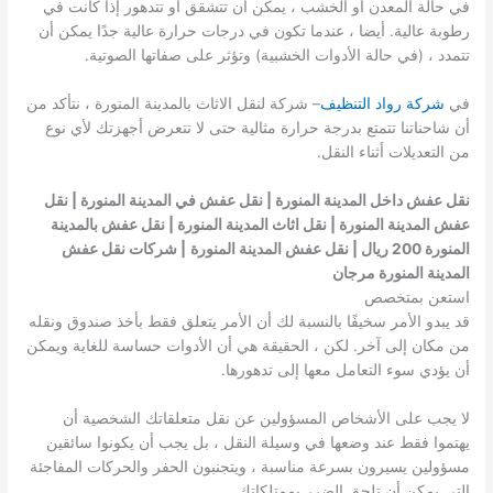
في حالة المعدن أو الخشب ، يمكن أن تتشقق أو تتدهور إذا كانت في
رطوبة عالية. أيضا ، عندما تكون في درجات حرارة عالية جدًا يمكن أن
تتمدد ، (في حالة الأدوات الخشبية) وتؤثر على صفاتها الصوتية.
في
شركة رواد التنظيف
– شركة لنقل الاثاث بالمدينة المنورة ، نتأكد من
أن شاحناتنا تتمتع بدرجة حرارة مثالية حتى لا تتعرض أجهزتك لأي نوع
من التعديلات أثناء النقل.
نقل عفش داخل المدينة المنورة | نقل عفش في المدينة المنورة | نقل
عفش المدينة المنورة | نقل اثاث المدينة المنورة | نقل عفش بالمدينة
المنورة 200 ريال | نقل عفش المدينة المنورة
| شركات نقل عفش
المدينة المنورة مرجان
استعن بمتخصص
قد يبدو الأمر سخيفًا بالنسبة لك أن الأمر يتعلق فقط بأخذ صندوق ونقله
من مكان إلى آخر. لكن ، الحقيقة هي أن الأدوات حساسة للغاية ويمكن
أن يؤدي سوء التعامل معها إلى تدهورها.
لا يجب على الأشخاص المسؤولين عن نقل متعلقاتك الشخصية أن
يهتموا فقط عند وضعها في وسيلة النقل ، بل يجب أن يكونوا سائقين
مسؤولين يسيرون بسرعة مناسبة ، ويتجنبون الحفر والحركات المفاجئة
التي يمكن أن تلحق الضرر بممتلكاتك.