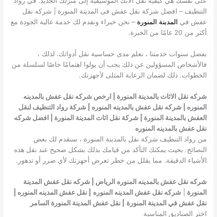
على نفسك هي كيفية نقل آلاتك الموسيقية إلى منزلك الجديد. في رواد
التنظيف – افضل شركة نقل عفش فى المدينة المنورة | شركه نقل
عفش في
المدينة المنورة
– نحن خبراء ونقدم لك خدمة عالية الجودة مع
أكثر من 20 عامًا من الخبرة.
بفضل سنوات خدمتنا ، نعلم مدى حساسية نقل أدواتك. لذلك ،
فالأشخاص المسؤولين عن ذلك يجب أن يولوا اهتمامًا خاصًا لسلسلة من
الخطوات. ذلك لضمان الرعاية المثلى لأجهزتك.
شركه نقل الاثاث بالمدينة المنورة | ارخص شركه نقل عفش بالمدينه
المنوره | شركه نقل عفش بالمدينه المنوره | شركة رواد التنظيف لنقل
العفش بالمدينة المنورة | شركة نقل اثاث المدينة المنورة | افضل شركه
نقل عفش بالمدينه المنوره
من رواد التنظيف شركة نقل بالمدينة المنورة ، سنقدم لك بعض
النصائح. بحيث يمكنك التأكد من قيامك بذلك بشكل صحيح عند نقل هذه
الأشياء الدقيقة. مما يقلل من خطر تعرض أجهزتك لأي ضرر أو تدهور.
شركه نقل عفش بالمدينه المنوره الرياض | شركه نقل عفش المدينة
المنورة
|
شركه نقل عفش المدينه المنوره
| نقل عفش المدينه المنوره |
نقل عفش في المدينة المنورة
| نقل عفش المدينة المنورة السامر
اختر الصناديق المناسبة