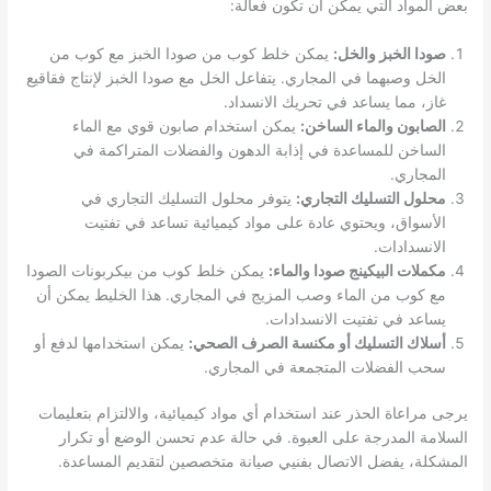
بعض المواد التي يمكن أن تكون فعالة:
صودا الخبز والخل:
يمكن خلط كوب من صودا الخبز مع كوب من
الخل وصبهما في المجاري. يتفاعل الخل مع صودا الخبز لإنتاج فقاقيع
غاز، مما يساعد في تحريك الانسداد.
الصابون والماء الساخن:
يمكن استخدام صابون قوي مع الماء
الساخن للمساعدة في إذابة الدهون والفضلات المتراكمة في
المجاري.
محلول التسليك التجاري:
يتوفر محلول التسليك التجاري في
الأسواق، ويحتوي عادة على مواد كيميائية تساعد في تفتيت
الانسدادات.
مكملات البيكينج صودا والماء:
يمكن خلط كوب من بيكربونات الصودا
مع كوب من الماء وصب المزيج في المجاري. هذا الخليط يمكن أن
يساعد في تفتيت الانسدادات.
أسلاك التسليك أو مكنسة الصرف الصحي:
يمكن استخدامها لدفع أو
سحب الفضلات المتجمعة في المجاري.
يرجى مراعاة الحذر عند استخدام أي مواد كيميائية، والالتزام بتعليمات
السلامة المدرجة على العبوة. في حالة عدم تحسن الوضع أو تكرار
المشكلة، يفضل الاتصال بفنيي صيانة متخصصين لتقديم المساعدة.