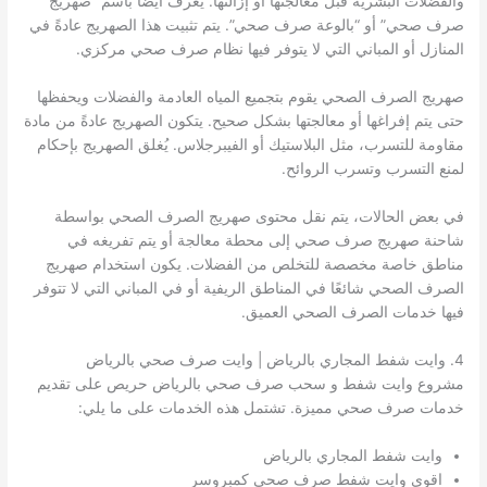
والفضلات البشرية قبل معالجتها أو إزالتها. يُعرف أيضًا باسم “صهريج
صرف صحي” أو “بالوعة صرف صحي”. يتم تثبيت هذا الصهريج عادةً في
المنازل أو المباني التي لا يتوفر فيها نظام صرف صحي مركزي.
صهريج الصرف الصحي يقوم بتجميع المياه العادمة والفضلات ويحفظها
حتى يتم إفراغها أو معالجتها بشكل صحيح. يتكون الصهريج عادةً من مادة
مقاومة للتسرب، مثل البلاستيك أو الفيبرجلاس. يُغلق الصهريج بإحكام
لمنع التسرب وتسرب الروائح.
في بعض الحالات، يتم نقل محتوى صهريج الصرف الصحي بواسطة
شاحنة صهريج صرف صحي إلى محطة معالجة أو يتم تفريغه في
مناطق خاصة مخصصة للتخلص من الفضلات. يكون استخدام صهريج
الصرف الصحي شائعًا في المناطق الريفية أو في المباني التي لا تتوفر
فيها خدمات الصرف الصحي العميق.
4. وايت شفط المجاري بالرياض | وايت صرف صحي بالرياض
مشروع وايت شفط و سحب صرف صحي بالرياض حريص على تقديم
خدمات صرف صحي مميزة. تشتمل هذه الخدمات على ما يلي:
وايت شفط المجاري بالرياض
اقوى وايت شفط صرف صحي كمبروسر