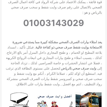
قوة فائقة ، يمكنك الاعتماد على شركة الرواد في كافة اعمال الصرف
الصحي بالاتصال على رقم صرف وايت شفط و سحب صرف صحي
بالرياض و هو :
01003143029
يعد امتلاء بيارات الصرف الصحي مشكلة كبيرة مما يستدعي ضرورة
الاستعانة بوايت شفط صرف صحي ذو كفاءة عالية.
فبكل تأكيد ، انسداد
بلاعة المطبخ او الحمام ، و طفح المجاري داخل المنزل أمر بالغ الازعاج.
كذلك ، يتسبب امتلاء و طفح بيارات المجاري في انبعاث الروائح الكريهة
، فضلا عن انتشار الحشرات و خاصة الصراصير. لذلك ، تزداد الحاجة
إلى
وايت صرف صحي بالرياض
لتحصل على مستوى النظافة الذي ترغب
فيه. استطيع أن اؤكد لكم ، عملائنا الكرام ، أنكم مع وايت شفط و
سحب صرف صحي و كمبروسر شفط بيارات الصرف الصحي منشركة
رواد التنظيف ، انتم مع افضل
, وايت شفط بيارات على الاطلاق.