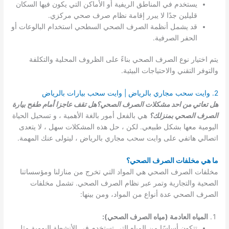
يستخدم في المناطق الريفية أو الأماكن التي يكون فيها السكان
قليلين جدًا لا يبرر إقامة نظام صرف صحي مركزي.
قد يشمل أنظمة الصرف الصحي السطحي استخدام البالوعات أو
الحفر الصرفية.
يتم اختيار نوع الصرف الصحي بناءً على الظروف المحلية والتكلفة
والتوفر التقني والاحتياجات البيئية.
2. وايت سحب مجاري بالرياض | وايت سحب بيارات بالرياض
هل تعاتي من احد مشكلات الصرف الصحي؟هل تقف عاجزا أمام طفح بيارة
الصرف الصحي بمنزلك؟
هي بالفعل أمور بالغة الأهمية ، و تسحيل الحياة
اليومية معها بشكل طبيعي. لكن ، حل هذه المشكلات سهل ، لا يتعدى
اتصالي هاتفي على وايت سحب مجاري بالرياض ، ليتولى عنك المهمة.
ما هي مخلفات الصرف الصحي؟
مخلفات الصرف الصحي هي المواد التي تخرج من منازلنا ومؤسساتنا
الصحية والتجارية وتمر عبر نظام الصرف الصحي. تشمل مخلفات
الصرف الصحي عدة أنواع من المواد، ومن بينها:
المياه العادمة (مياه الصرف الصحي):
تتكون أساسًا من المياه التي تستخدم في الأنشطة اليومية مثل