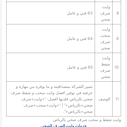
وايت
8
صرف
63 فني و عامل
صحي
وايت
سحب
9
64 فني و عامل
صرف
صحي
وايت
شفط
10
65 فني و عامل
صرف
صحي
تتميز الشركة بمصداقيته و ما يوفره من مهارة و
حرفية في توفير افضل وايت سحب و شفط صرف
11
الوصف
صحي بالرياض فلديها افضل: “+وايت+صرف
صحي+بالرياض+” | “+وايت+سحب+صرف
صحي+بالرياض+”.
وايت شفط و سحب صرف صحي بالرياض
خدمات وايت الصرف الصحي