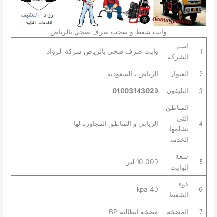
وايت شفط و سحب صرف صحي بالرياض
اسم
1
وايت صرف صحي بالرياض شركة الرواد
الشركة
2
العنوان
الرياض ، السعودية
3
التليفون
01003143029
المناطق
التي
4
الرياض و المناطق المجاورة لها
تشلمها
الخدمة
سعة
5
10.000 لتر
الوايت
قوة
40 kpa
6
الشفط
7
المضخة
مضخة ايطالية BP