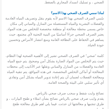
الصحي ، و تسليك انسداد المجاري بالضغط.
لماذا سمي الصرف الصحي بهذا الاسم؟
سُمي الصرف الصحي بهذا الاسم لأنه يقوم بنقل وتصريف المياه العادمة
والفضلات البشرية والمياه المستعملة من المنازل والمباني إلى مكان
خاص يسمى محطة معالجة أو منطقة مخصصة للتخلص من هذه المواد.
يعتبر الصرف الصحي جزءًا أساسيًا من البنية التحتية لأي مجتمع، حيث
يساهم في الحفاظ على النظافة العامة ومنع انتشار الأمراض وتحسين
جودة الحياة.
كلمة “صحي” في الصرف الصحي تشير إلى الأهمية الصحية لهذا النظام،
حيث يتم التخلص من المواد الضارة بشكل آمن وصحيح. يتم جمع المياه
العادمة والفضلات من المنازل والمباني ونقلها عبر الأنابيب إلى محطات
المعالجة أو أماكن التخلص المخصصة. في هذه المواقع، يتم تنقية المياه
ومعالجة الفضلات لضمان أن يتم إعادة تدوير المياه بشكل آمن وتفادي
أي تأثير سلبي على البيئة والصحة العامة.
نصائح وايت شفط و سحب صرف صحي بالرياض
يقدم وايب صرف صحي بالرياض نصائح بشأن امتلاء و طفح البيارات ، و
طرق تنجنبها و معالجتها ان حدثت. فيما يلي اهم طرق معالجة طفح