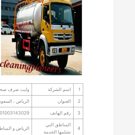
1
اسم الشركة
وايت صرف صحي 
2
العنوان
الرياض ، السعود
3
رقم الهاتف
01003143029
المناطق التي
4
الرياض و المناط
تشلمها الخدمة