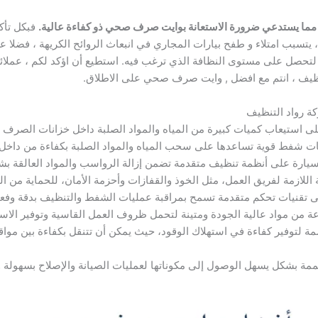
 مما يستدعي ضرورة الاستعانة بوايت صرف صحي ذو كفاءة عالية.
فبكل تأكي
، يتسبب امتلاء و طفح بيارات المجاري في انبعاث الروائح الكريهة ، فضلا
لتحصل على مستوى النظافة الذي ترغب فيه. استطيع أن اؤكد لكم ، عملائ
يف ، انتم مع افضل
, وايت صرف صحي على الاطلاق.
ى استيعاب كميات كبيرة من المياه والمواد الصلبة داخل خزانات الصرف
ت شفط قوية تساعدها على سحب المياه والمواد الصلبة بكفاءة من داخل 
سيارة على أنظمة تنظيف متقدمة تضمن إزالة الرواسب والمواد العالقة بش
للازمة لفريق العمل، مثل الخوذ والقفازات وأحزمة الأمان، للحماية من الم
 تقنيات تحكم متقدمة تسمح بمراقبة عمليات الشفط والتنظيف بدقة وفعال
 من مواد عالية الجودة ومتينة لتحمل ظروف العمل القاسية وتوفير الاست
 لتوفير كفاءة في استهلاك الوقود، حيث يمكن أن تتنقل بكفاءة بين مواقع
ة بشكل يسهل الوصول إلى مكوناتها لعمليات الصيانة والإصلاح بسهولة 