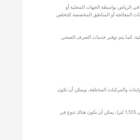
 في الرياض بواسطة الجهات المحلية أو
حطات المعالجة أو المناطق المخصصة للتخلص
يئية. كما يتم توفير خدمات الصرف الصحي
تات والمركبات المختلفة، ويمكن أن تكون
على سبيل المثال، تانكي وايت الصرف الصحي قد يكون لديه سعة تتراوح عادة بين 100 إلى 300 جالون (حوالي 378 إلى 1,135 لتر). يمكن أن يكون هناك تنوع في