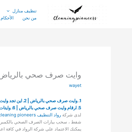
خطي
لى
تنظيف منازل
لمحتوى
من نحن
الأحكام
وايت صرف صحي بالرياض 01003143029 رقم وايت متاح /7
wayet
1. وايت صرف صحي بالرياض | 2. اين تجد وايت الصرف الصحي بالرياض؟ | 3. ما هو رقم وايت صرف صحي بالرياض؟
5. ارقام وايت صرف صحي بالرياض | 6. وايتات صرف صحي بالرياض
لدى شركة
ر
واد التنظيف cleaning pioneers
شفط ، سحب بيارات الصرف الصحي بالكمبروس
يمكنك الاعتماد على شركة الرواد في كافة