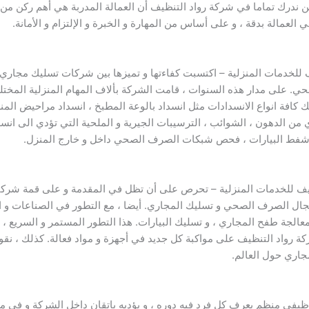
ندرك تماما في شركة رواد التنظيف أن العمالة المدربة هي أهم ركن من أرك
 العمالة بدقة ، و على أساس من المهارة و الخبرة و الإلتزام و الأمانة.
 للخدمات المنزلية – اكتسبت كفاءتها و تميزها بين شركات تسليك مجا
. على مدار هذه السنوات ، قامت الشركة بألاف المهام المنزلية المختلفة
ك كافة انواع الانسدادات مثل انسداد بالوعة المطبخ ، انسداد مراحيض المن
ي من الدهون ، الشوائب ، الترسيبات الجيرية و الملحية التي تؤدي الى ا
، شفط البيارات ، فحص شبكات الصرف الصحي داخل و خارج المنزل.
يف للخدمات المنزلية – تحرص على أن تظل في المقدمة و على قمة شركا
ال الصرف الصحي و تسليك المجاري. أيضا ، مع التطور في الصناعات و الت
عالجة طفح المجاري ، و تسليك البيارات. هذا التطور المستمر و السريع ،
 رواد التنظيف على مواكبة كل جديد في أجهزة و مواد فعالة. كذلك ، نقو
اري حول العالم.
في منظم يعرف كل فرد فيه دوره ، و يؤديه باتقان داخل الشركة و في مو