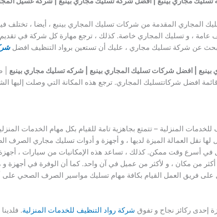
سليك مجاري بينبع | افضل شركة تسليك مجاري بينبع | شركة غسيل المجار
 المجاري المقدمة من شركات تسليك المجاري بينبع ، أيضا ، تختلف فيما 
يف عامة ، و تسليك المجاري خاصة. كذلك ، ترجع مهارة كل شركة في تق
 تبحث عن شركة تسليك مجاري ، عليك أن تستعين برواد التنظيف افضل
شرك
ينبع | افضل شركات تسليك المجاري بينبع | شركه تسليك مجاري بينبع
| ص
ائمة افضل شركاتتسليك المجاري. ترجع هذه المكانة التي وصلت إليها الشرك
خدمات المنزلية – تتمتع بجاهزية تامة للقيام بكل مهام الخدمات المنزلية ب
لها نقل العمالة الميزة لديها ، و أجهزة و أدوات تسليك مجاري الصرف الصحي
ل في أسرع وقت ممكن. كذلك ، تساعد هذه الإمكانيات من سيارات ، أجهزة
ر من مكان ، و لأكثر من عميل في آن واحد. كما أن الوفرة في أجهزة و مو
هل على فريق العمل القيام بكافة مهام تسليك مواسير الصرف الصحي على 
زة إحدى ركائز نجاح و تفوق
شركة رواد التنظيف للخدمات المنزلية
. فلدينا