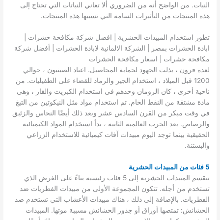
النبات. من الواضح أنه من الضروري ألا تعاني النباتات التي تحتاج إلى
هذه المنتجات من التأثيرات السامة التي تسببها هذه المنتجات.
تطور استخدام المبيدات الحشرية | افضل شركة مكافحة حشرات |
ابادة الحشرات بمصر | الشركة الالمانية لابادة الحشرات | أفضل شركة
مكافحة حشرات | اسعار مكافحة الحشرات
لعدة قرون ، بذلت الجهود لحماية المحاصيل. اعتاد الصينيون ، حوالي
1200 قبل الميلاد ، استخدام الجير والرماد للقضاء على الطفيليات. من
ناحية أخرى ، كان الرومان وحدهم في استخدام الكبريت والقار ، وهي
مادة مشتقة من النفط الخام. تم استخدام مواد مثل النيكوتين من التبغ
في وقت مبكر من القرن السادس عشر وبعد ذلك أيضًا النحاس والزئبق
والرصاص. بعد الحرب العالمية الثانية ، بدأ استخدام المواد الكيميائية
الحقيقية بينما توجد اليوم مبيدات آفات كيميائية للاستخدام الزراعي
والبستنة.
5 فئات من المبيدات الحشرية
تنقسم المبيدات الحشرية إلى 5 فئات رئيسية بناءً على الغرض الذي
تستخدم من أجله. تتكون المجموعة الأولى من مبيدات الفطريات ضد
الفطريات. بالإضافة إلى ذلك ، هناك مبيدات الأعشاب التي تستخدم ضد
الحشائش: تمتصها أوراق أو جذور الحشائش مسببة موتها. المبيدات