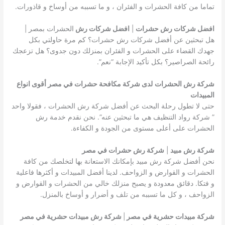
تماما من كافة الحشرات و الفئران ، و ما تسببه من أوساخ و قاذورات.
افضل شركات رش حشرات
|
افضل شركات رش
الحشرات بمصر |
هل تبحثين عن أفضل شركات رش حشرات؟ كم مرة حاولتي بكل
جهدك القضاء على الحشرات و الفئران بمنزلك دون جدوى؟ هل تزعجك
رائحة الصراصير؟ بكل تأكيد الإجابة “نعم”.
شركة رش الحشرات
لدى شركة مكافحة حشرات في مصر أقوى انواع
المبيدات
حتى لا تطول رحلة البحث عن أفضل شركة رش الحشرات ، فقولا واحد
” شركة رواد التنظيف هي ما تبحثين عنه”. نحن نقدم خدمة رش
الحشرات على أعلى مستوى من الجودة و الكفاءة.
شركة رش مبيد
|
شركة رش حشرات في مصر
نحن أفضل شركة رش مبيد بإمكانك الاستعانة بها لتخلصك من كافة
الحشرات و القوارض و الزواحف. لدينا أفضل المبيدات و أكثرها فاعلية
و فتكا. دقائق معدودة و يصبح منزلك خالي من الحشرات و القوارض و
الزواحف ، و كل ما تسببه من تلف و أضرار و أوساخ بالمنزل.
شركة مبيدات حشرية في مصر
|
شركة رش مبيدات حشرية في مصر