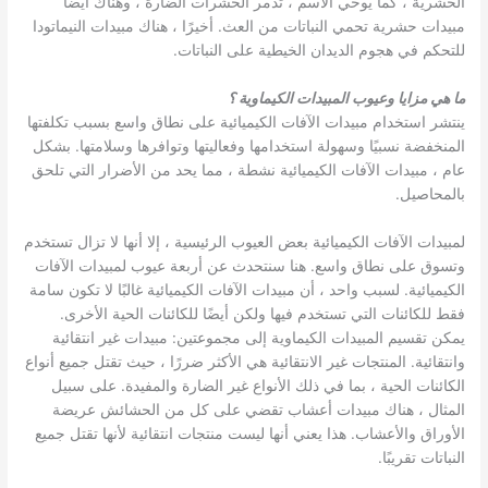
الحشرية ، كما يوحي الاسم ، تدمر الحشرات الضارة ، وهناك أيضًا
مبيدات حشرية تحمي النباتات من العث. أخيرًا ، هناك مبيدات النيماتودا
للتحكم في هجوم الديدان الخيطية على النباتات.
ما هي مزايا وعيوب المبيدات الكيماوية ؟
ينتشر استخدام مبيدات الآفات الكيميائية على نطاق واسع بسبب تكلفتها
المنخفضة نسبيًا وسهولة استخدامها وفعاليتها وتوافرها وسلامتها. بشكل
عام ، مبيدات الآفات الكيميائية نشطة ، مما يحد من الأضرار التي تلحق
بالمحاصيل.
لمبيدات الآفات الكيميائية بعض العيوب الرئيسية ، إلا أنها لا تزال تستخدم
وتسوق على نطاق واسع. هنا سنتحدث عن أربعة عيوب لمبيدات الآفات
الكيميائية. لسبب واحد ، أن مبيدات الآفات الكيميائية غالبًا لا تكون سامة
فقط للكائنات التي تستخدم فيها ولكن أيضًا للكائنات الحية الأخرى.
يمكن تقسيم المبيدات الكيماوية إلى مجموعتين: مبيدات غير انتقائية
وانتقائية. المنتجات غير الانتقائية هي الأكثر ضررًا ، حيث تقتل جميع أنواع
الكائنات الحية ، بما في ذلك الأنواع غير الضارة والمفيدة. على سبيل
المثال ، هناك مبيدات أعشاب تقضي على كل من الحشائش عريضة
الأوراق والأعشاب. هذا يعني أنها ليست منتجات انتقائية لأنها تقتل جميع
النباتات تقريبًا.