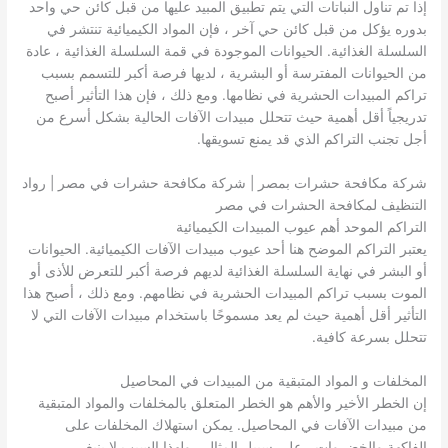
إذا تم تناول النباتات التي يتم تطبيق المبيد عليها من قبل كائن حي واحد
بدوره يؤكل من قبل كائن حي آخر ، فإن المواد الكيميائية تنتشر في
السلسلة الغذائية. الحيوانات الموجودة في قمة السلسلة الغذائية ، عادة
من الحيوانات المفترسة أو البشرية ، لديها فرصة أكبر للتسمم بسبب
تراكم المبيدات الحشرية في نظامها. ومع ذلك ، فإن هذا التأثير أصبح
تدريجياً أقل أهمية حيث تتحلل مبيدات الآفات الحالية بشكل أسرع من
أجل تجنب التراكم الذي قد يمنع تسويقها.
شركة مكافحة حشرات بمصر | شركة مكافحة حشرات في مصر | رواد
التنظيف لمكافحة الحشرات في مصر
التراكم الموحد أهم عيوب المبيدات الكيميائية
يعتبر التراكم الموضح هنا أحد عيوب مبيدات الآفات الكيميائية. الحيوانات
أو البشر في نهاية السلسلة الغذائية لديهم فرصة أكبر للتعرض للأذى أو
الموت بسبب تراكم المبيدات الحشرية في نظامهم. ومع ذلك ، أصبح هذا
التأثير أقل أهمية حيث لم يعد مسموحًا باستخدام مبيدات الآفات التي لا
تتحلل بسرعة كافية.
المخلفات و المواد المتبقية من المبيدات في المحاصيل
إن الخطر الأخير والأهم هو الخطر المتعلق بالمخلفات والمواد المتبقية
من مبيدات الآفات في المحاصيل. يمكن استهلاك المخلفات على
الفاكهة والخضروات ، على سبيل المثال ، ولهذا السبب لا ينبغي