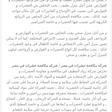
القوارض. فمن أجل منزل نظيف ، يجب التخلص من الحشرات و
القوارض التي تتسبب في الأوساخ و القاذورات في كل مكان تتواجد
فيه. كذلك ، يجب مكافحة الحشرات من أجل التحلص من الروائح
الكريهة التي تتسبب فيها الحشرات و خاصة الصراصير.
و من أجل منزل صحي يجب التخلص من الحشرات و القوارض و
الزواحف التي تنقل العدوى و تسبب الامراض المختلفة. كما أنه لا يمكن
تصور منزل آمن على الاشخاص و خاصة الاطفال في وجود الحشرات.
لذلك ، يجب مكافحة كل انواع الحشرات و القوارض و الزواحف ليكون
المنزل آمن و نظيف و صحي.
شركة مكافحة حشرات في مصر
|
شركه مكافحة حشرات في مصر
تحرص شركة رواد التنظيف في مكافحة و مقاومة الحشرات و
القوارض على الإستفادة من الطبيعة و المواد الآمنة. ذلك رغبة من
الشركة في الحفاظ على سلامة و صحة العملاء. و حرصا على تجنب أي
آثار جانبية للمبيدات الحشرية. لذلك ، تعتمد الشركة على مواد كيميائية
لمكافحة الحشرات ، مصنعة بمعرفة مهندسين زراعيين و خالية تماما
من أي آثار جانبية. فمثلا ، تستخدم الشركة الريحان ، ورق الغار ، النعناع
، و البابونج لطرد الحشرات و ابعادها عن المنزل و خاصة المطبخ الذي
ينبغي ألا يستخدم فيه أي مبيدات حشرية حرصا على سلامة الطعام.