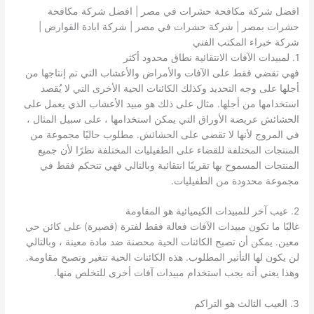
افضل شركة مكافحة حشرات في مصر | افضل شركة مكافحة
حشرات بمصر | شركة حشرات في مصر | شركة ابادة القوارض |
شركة خبراء المكتب الفني
1. لمبيدات الآفات الانتقائية نطاق محدود أكثر
فهي تقضي فقط على الآفات والأمراض والأعشاب التي تم إنتاجها من
أجلها على وجه التحديد وكذلك الكائنات الحية الأخرى التي لا يُقصد
استخدامها من أجلها. مثال على ذلك هو مبيد الأعشاب الذي يعمل على
الحشائش عريضة الأوراق التي يمكن استخدامها ، على سبيل المثال ،
في المروج لأنها لا تقضي على الحشائش. مطلوب حاليًا مجموعة من
المنتجات المختلفة للقضاء على الطفيليات المختلفة نظرًا لأن جميع
المنتجات المسموح بها تقريبًا انتقائية وبالتالي فهي تتحكم فقط في
مجموعة محدودة من الطفيليات.
2. عيب آخر للمبيدات الكيميائية هو المقاومة
غالبًا ما تكون مبيدات الآفات فعالة فقط لفترة (قصيرة) على كائن حي
معين. يمكن أن تصبح الكائنات الحية محصنة ضد مادة معينة ، وبالتالي
لن يكون لها التأثير المطلوب. هذه الكائنات الحية تتغير وتصبح مقاومة.
وهذا يعني أنه يجب استخدام مبيدات آفات أخرى للتخلص منها.
3. العيب الثالث هو التراكم