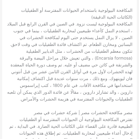
المكافحة البيولوجية باستخدام الحيوانات المفترسة أو الطفيليات
(الكائنات الحية الدقيقة)
المكافحة البيولوجية ليست نزوة. في الصين في القرن الرابع قبل الميلاد
، استخدم النمل كأعداء طبيعيين لمحاربة الطفيليات ، بينما في جنوب
الصين ، لا يزال النمل يستخدم حتى اليوم لمكافحة الحشرات في
البساتين ومخازن الطعام. تم اكتشاف فائدة الطفيليات في وقت لاحق.
تتكون معظم الطفيليات من الحشرات ، مثل الدبابير الطفيلية
(Encarsia formosa) ، والتي تعيش خلال مراحل البيضة واليرقة
والشرنقة في كائن حي مضيف أو عليه. تم وصف دورة الحياة المعقدة
لهذه الحشرات لأول مرة في أوائل القرن الثامن عشر من قبل أنتوني
فان ليوينهوك. ومع ذلك ، مرت سنوات عديدة قبل اكتشاف إمكانية
استخدامها في مكافحة الآفات. في عام 1800 ، كتب إيراسموس
داروين ، والد تشارلز داروين ، مقالًا عن فائدة الدور الذي يمكن أن تلعبه
الطفيليات والحيوانات المفترسة في هزيمة الحشرات والأمراض.
مصر مكافحة الحشرات مصر | شركة حشرات في مصر
تفترض المكافحة البيولوجية أن الحيوانات المفترسة أو الطفيليات
الطبيعية قادرة على القضاء على الكائنات الحية الضارة. في البداية ، تم
إدخال أعداء طبيعيين لمحاربة الطفيليات. تم إطلاق هذه الحيوانات