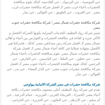
حي المونسية ، حي اليرموك ، حي القادسية. كذلك نقوم بمكافحة
الحشرات بأحياء غرب مصر كـ افضل شركة مكافحة حشرات غرب
مصر : حي الغروب ، حي الطويق ، حي العوالي ، حي نمار.
شركة مكافحة حشرات شمال مصر
|
شركة مكافحة حشرات جنوب
مصر
تتميز شركة رواد التنظيف للخدمات المنزلية بكونها الشركة الافضل و
الأكثر خبرة و كفاءة في مكافحة الحشرات و القوارض بين أحياء و أهالي
شمال مصر كـ افضل شركة رش مبيداتفي مصر. كذلك ، فشركتنا هي
الأفضل بشهادة عملائنا في كافة أحياء شمال مصر كـ افضل شركة
مكافحة حشرات شمال مصر. نقوم بمكافحة الحشرات بأحياء شمال
مصر : حي حطين ، حي الملقا ، حي الياسمين ، حي العارض ، حي
النرجس. كذلك نقوم بمكافحة الحشرات بأحياء جنوب مصر كـ افضل
شركة مكافحة حشرات جنوب مصر : حي الدار البيضاء ، حي بدر ، حي
العوالي ، حي نمار.
شركة مكافحة حشرات في مصر الشركة الالمانية بيولوجي
نقدم في شركة رواد التنظيف أعلى مستوى مكافحة حشرات بكافة
أحياء مصر :الحمراء ، العريجاء الغربي ، العزيزية ، حمام الدرعية ، حي
أم سليم ، حي الازدهار ، حي التعاون ، حي الجزيرة ، حي الخزامى ،
حي السليمانية ، حي السويدي ، حي الشعلان ، حي الصحافة ، حي