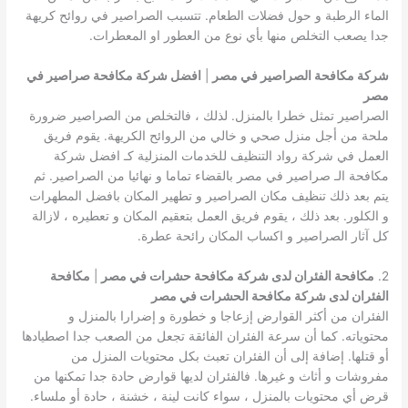
الماء الرطبة و حول فضلات الطعام. تتسبب الصراصير في روائح كريهة
جدا يصعب التخلص منها بأي نوع من العطور او المعطرات.
شركة مكافحة الصراصير في مصر
|
افضل شركة مكافحة صراصير في
مصر
الصراصير تمثل خطرا بالمنزل. لذلك ، فالتخلص من الصراصير ضرورة
ملحة من أجل منزل صحي و خالي من الروائح الكريهة. يقوم فريق
العمل في شركة رواد التنظيف للخدمات المنزلية كـ افضل شركة
مكافحة الـ صراصير في مصر بالقضاء تماما و نهائيا من الصراصير. ثم
يتم بعد ذلك تنظيف مكان الصراصير و تطهير المكان بافضل المطهرات
و الكلور. بعد ذلك ، يقوم فريق العمل بتعقيم المكان و تعطيره ، لازالة
كل آثار الصراصير و اكساب المكان رائحة عطرة.
2.
مكافحة الفئران لدى شركة مكافحة حشرات في مصر
|
مكافحة
الفئران لدى شركة مكافحة الحشرات في مصر
الفئران من أكثر القوارض إزعاجا و خطورة و إضرارا بالمنزل و
محتوياته. كما أن سرعة الفئران الفائقة تجعل من الصعب جدا اصطيادها
أو قتلها. إضافة إلى أن الفئران تعبث بكل محتويات المنزل من
مفروشات و أثاث و غيرها. فالفئران لديها قوارض حادة جدا تمكنها من
قرض أي محتويات بالمنزل ، سواء كانت لينة ، خشنة ، حادة أو ملساء.