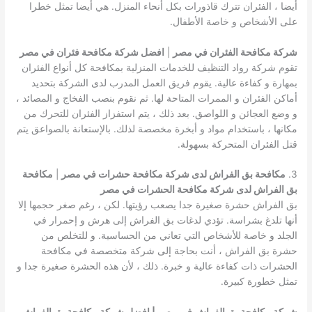
أيضا ، الفئران تترك قاذورات بكل أنحاء المنزل. هي أيضا تمثل خطرا
على الأشخاص و خاصة الأطفال.
شركة مكافحة الفئران في مصر
|
افضل شركة مكافحة فئران في مصر
تقوم شركة رواد التنظيف للخدمات المنزلية بمكافحة كل أنواع الفئران
بمهارة و كفاءة عالية. يقوم فريق العمل المدرب لدى الشركة بتحديد
أماكن الفئران و الممرات المتاحة لها. ثم نقوم بنصب الفخاج و المصائد ،
و وضع العجائن و اللواصق. بعد ذلك ، يتم استفزاز الفئران للتحرك من
مكانها ، باستخدام مواد و أبخرة مخصصة لذلك. بالإستعانة بالصواعق يتم
قتل الفئران المتحركة بسهولة.
3.
مكافحة بق الفراش لدى شركة مكافحة حشرات في مصر
|
مكافحة
بق الفراش لدى شركة مكافحة الحشرات في مصر
بق الفراش حشرة صغيرة جدا يصعب رؤيتها. لكن ، رغم صغر حجمها إلا
أنها تلدغ بشراسة. تؤدي لدغات بق الفراش إلى هرش و إحمرار في
الجلد و خاصة للأشخاص التي تعاني من الحساسية. و للتخلص من
حشرة بق الفراش ، أنت بحاجة إلى شركة متخصصة في مكافحة
الحشرات ذات كفاءة عالية و خبرة. ذلك ، لأن هذه الحشرة صغيرة جدا و
تمثل خطورة كبيرة.