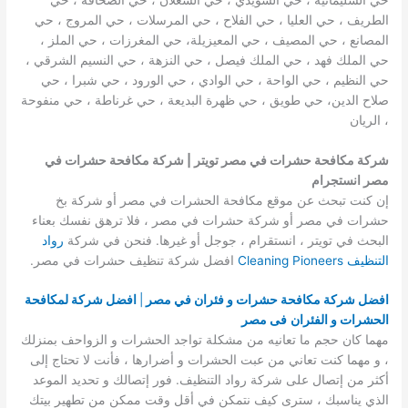
الطريف ، حي العليا ، حي الفلاح ، حي المرسلات ، حي المروج ، حي
المصانع ، حي المصيف ، حي المعيزيلة، حي المغرزات ، حي الملز ،
حي الملك فهد ، حي الملك فيصل ، حي النزهة ، حي النسيم الشرقي ،
حي النظيم ، حي الواحة ، حي الوادي ، حي الورود ، حي شبرا ، حي
صلاح الدين، حي طويق ، حي ظهرة البديعة ، حي غرناطة ، حي منفوحة
، الريان
شركة مكافحة حشرات في مصر تويتر | شركة مكافحة حشرات في
مصر انستجرام
إن كنت تبحث عن موقع مكافحة الحشرات في مصر أو شركة بخ
حشرات في مصر أو شركة حشرات في مصر ، فلا ترهق نفسك بعناء
البحث في تويتر ، انستقرام ، جوجل أو غيرها. فنحن في شركة
رواد
التنظيف Cleaning Pioneers
افضل شركة تنظيف حشرات في مصر.
افضل شركة مكافحة حشرات و فئران في مصر
|
افضل شركة لمكافحة
الحشرات و الفئران
فى مصر
مهما كان حجم ما تعانيه من مشكلة تواجد الحشرات و الزواحف بمنزلك
، و مهما كنت تعاني من عبت الحشرات و أضرارها ، فأنت لا تحتاج إلى
أكثر من إتصال على شركة رواد التنظيف. فور إتصالك و تحديد الموعد
الذي يناسبك ، سترى كيف نتمكن في أقل وقت ممكن من تطهير بيتك