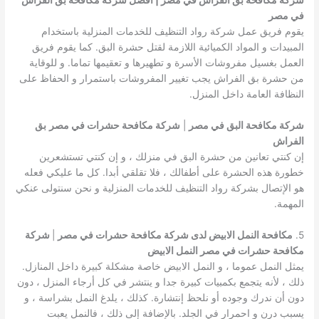
شركة مكافحة بق الفراش في مصر | افضل شركة مكافحة بق الفراش
في مصر
يقوم فريق عمل شركة رواد التنظيف للخدمات المنزلية باستخدام
المبيدات و المواد الكميائية اللازمة لقتل حشرة البق. كما يقوم فريق
العمل بغسيل مفروشات الأسرة و تطهيرها و تعقيمها تماما. و للوقاية
من حشرة بق الفراش يجب تغيير المفروشات باستمرار و الحفاظ على
النظافة العامة داخل المنزل.
شركة مكافحة البق في مصر
|
شركة مكافحة حشرات في مصر
بق
الفراش
إن كنتي تعانين من حشرة البق في منزلك ، و إن كنتي تستشعرين
خطورة هذه الحشرة على أطفالك ، فلا تقلقي أبدا. كل ما عليكي فعله
هو الإتصال بشركة رواد التنظيف للخدمات المنزلية و نحن سنتولى عنكي
المهمة.
5.
مكافحة النمل الابيض لدى شركة مكافحة حشرات في مصر
|
شركة
مكافحة حشرات في مصر النمل الابيض
يمثل النمل عموما ، و النمل الابيض خاصة مشكلة كبيرة داخل المنازل.
ذلك ، لأنه يتجمع بكمبيات كبيرة جدا و ينتشر في كل أرجاء المنزل ، دون
دون أن ندرك وجوده أو نلحظ إنتشارة. كذلك ، يلدغ النمل بشراسة ، و
يسبب درن و احمرار في الجلد. بالإضافة إلى ذلك ، فالنمل يعبت