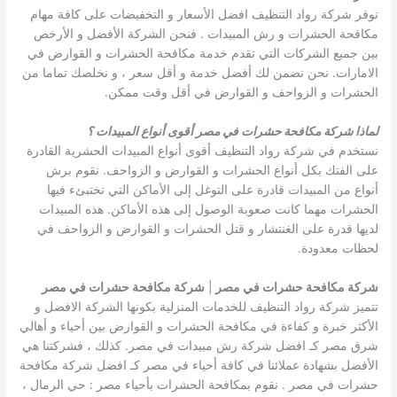
توفر شركة رواد التنظيف افضل الأسعار و التخفيضات على كافة مهام
مكافحة الحشرات و رش المبيدات . فنحن الشركة الأفضل و الأرخص
بين جميع الشركات التي تقدم خدمة مكافحة الحشرات و القوارض في
الامارات. نحن نضمن لك أفضل خدمة و أقل سعر ، و نخلصك تماما من
الحشرات و الزواحف و القوارض في أقل وقت ممكن.
لماذا شركة مكافحة حشرات في مصر أقوى أنواع المبيدات ؟
نستخدم في شركة رواد التنظيف أقوى أنواع المبيدات الحشرية القادرة
على الفتك بكل أنواع الحشرات و القوارض و الزواحف. نقوم برش
أنواع من المبيدات قادرة على التوغل إلى الأماكن التي تختبئء فيها
الحشرات مهما كانت صعوبة الوصول إلى هذه الأماكن. هذه المبيدات
لديها قدرة على الغنتشار و قتل الحشرات و القوارض و الزواحف في
لحظات معدودة.
شركة مكافحة حشرات في مصر
|
شركة مكافحة حشرات في مصر
تتميز شركة رواد التنظيف للخدمات المنزلية بكونها الشركة الافضل و
الأكثر خبرة و كفاءة في مكافحة الحشرات و القوارض بين أحياء و أهالي
شرق مصر كـ افضل شركة رش مبيدات في مصر. كذلك ، فشركتنا هي
الأفضل بشهادة عملائنا في كافة أحياء في مصر كـ افضل شركة مكافحة
حشرات في مصر . نقوم بمكافحة الحشرات بأحياء مصر : حي الرمال ،