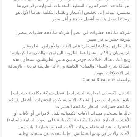
من الكفاءة ، فشركة رواد التنظيف للخدمات المنزلية توفر عروضا
مستمرة تهدف إلى تخفيض الأسعار و تقليل التكلفة. هدفنا الأول هو
إرضاء العميل بتقديم أفضل خدمة و أقل سعر.
شركة مكافحة حشرات في مصر | شركة مكافحة حشرات بمصر |
شركة حشرات في مصر
هناك طرق مختلفة للسيطرة على الآفات والأمراض. الطريقتان
الرئيسيتان والأكثر انتشارًا هما الطريقة البيولوجية والطريقة الكيميائية ؛
ومع ذلك ، هناك اختلافات جوهرية بين هاتين الطريقتين. ستحاول هذه
المقالة شرح السياق والمبادئ الكامنة وراء كل طريقة فردية ، بالإضافة
إلى الاختلافات بينهما.
بواسطة Canna Research
التدخل الكيميائي لمحاربة الحشرات | افضل شركة مكافحة حشرات |
ابادة الحشرات بمصر | الشركة الالمانية لابادة الحشرات | أفضل شركة
مكافحة حشرات | اسعار مكافحة الحشرات
غالبًا ما تستخدم مبيدات الآفات الكيميائية لقتل الأمراض أو الآفات أو
الأعشاب الضارة. تعتمد المكافحة الكيميائية على المواد السامة (السامة)
للحشرات. عند استخدام مبيدات الآفات الفعالة لحماية النباتات من
الآفات والأمراض ونمو الحشائش ، فإننا نتحدث عن منتجات وقاية