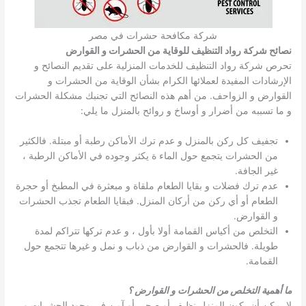
شركة مكافحة حشرات في مصر
نصائح شركة رواد التنظيف للوقاية من الحشرات و القوارض
تحرص شركة رواد التنظيف للخدمات المنزلية على تقديم النصائح و
الإرشادات المفيدة لعملائها الكرام بشأن الوقاية من الحشرات و
القوارض و الزواحف. من أهم هذه النصائح التي تجنبك مشكلة الحشرات
و ما تسببه من أضرار و أوساخ و روائح بالمنزل ما يلي:
تجفيف كل ركن بالمنزل و عدم ترك الأماكن رطبة أو مبتلة. فالكثير
من الحشرات يتجمع حول الماء ة يكثر وجوده في الأماكن الرطبة ،
غير الجافة.
عدم ترك فضلات و بقايا الطعام ملقاة و مبعثرة في المطبخ أو حجرة
الطعام أو أي ركن من أركان المنزل. فبقايا الطعام تجذب الحشرات
و القوارض.
التخلص من أكياس القمامة أولا بأول ، و عدم تركها تتراكم لمدة
طويلة. فالحشرات و القوارض من ذباب و نمل و غيرها تتجمع حول
القمامة.
ما أهمية التخلص من الحشرات و القوارض ؟
لا يمكن أن يكون المنزل نظيف أو صحي أو آمن في وجود الحشرات و