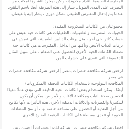
المفترسة الطبيعية بأعداد محدودة ، ولكن بمجرد انتشارها تمكنت من
التصرف على المدى الطويل. يشار إلى هذه الطريقة أيضًا باسم التلقيح.
عندما يتم إدخال المفترس الطبيعي بشكل دوري ، يشار إليه بالفيضان.
مجموعتان من الكائنات الميكروبية المفيدة:
الحيوانات المفترسة والطفيليات. الطفيليات هي كائنات حية تعيش على
حساب كائن حي آخر ، مثل يرقات الدبابير الطفيلية ، التي تعيش في
يرقات الذباب الأبيض وتأكلها من الداخل. المفترسات هي كائنات حية
تصطاد الكائنات الحية الأخرى للحصول على الطعام ، على سبيل المثال
الدعسوقة التي تتغذى على حشرات المن.
ارخص شركة مكافحة حشرات بمصر | ارخص شركة مكافحة حشرات
في مصر
المكافحة البيولوجية باستخدام الكائنات الدقيقة (الميكروبات)
أيضًا ، يمكن استخدام بعض الكائنات الحية الدقيقة التي تؤدي عملًا مفيدًا
لتحسين صحة النبات ومكافحة الآفات والأمراض. يمكن أن يكون
للبكتيريا والفطريات والكائنات الدقيقة الأخرى هذه التأثيرات لأنها تكافح
من أجل التغذية أو الحصول على مساحة خاصة بها ، أو تنتج المضادات
الحيوية أو تتغذى ببساطة على الكائنات الدقيقة الضارة الأخرى.
افضل شركة مكافحة حشرات | شركة ابادة الحشرات | احسن رش