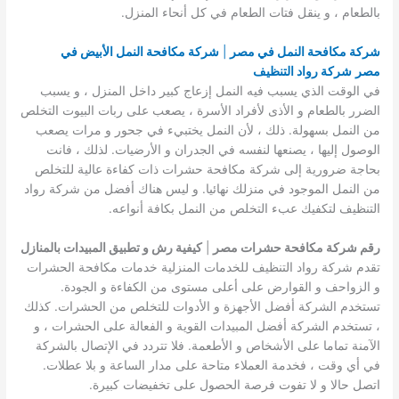
بالطعام ، و ينقل فتات الطعام في كل أنحاء المنزل.
شركة مكافحة النمل في مصر
|
شركة مكافحة النمل الأبيض في
مصر
شركة رواد التنظيف
في الوقت الذي يسبب فيه النمل إزعاج كبير داخل المنزل ، و يسبب
الضرر بالطعام و الأذى لأفراد الأسرة ، يصعب على ربات البيوت التخلص
من النمل بسهولة. ذلك ، لأن النمل يختبيء في جحور و مرات يصعب
الوصول إليها ، يصنعها لنفسه في الجدران و الأرضيات. لذلك ، فانت
بحاجة ضرورية إلى شركة مكافحة حشرات ذات كفاءة عالية للتخلص
من النمل الموجود في منزلك نهائيا. و ليس هناك أفضل من شركة رواد
التنظيف لتكفيك عبء التخلص من النمل بكافة أنواعه.
رقم شركة مكافحة حشرات مصر
|
كيفية رش و تطبيق المبيدات بالمنازل
تقدم شركة رواد التنظيف للخدمات المنزلية خدمات مكافحة الحشرات
و الزواحف و القوارض على أعلى مستوى من الكفاءة و الجودة.
تستخدم الشركة أفضل الأجهزة و الأدوات للتخلص من الحشرات. كذلك
، تستخدم الشركة أفضل المبيدات القوية و الفعالة على الحشرات ، و
الآمنة تماما على الأشخاص و الأطعمة. فلا تتردد في الإتصال بالشركة
في أي وقت ، فخدمة العملاء متاحة على مدار الساعة و بلا عطلات.
اتصل حالا و لا تفوت فرصة الحصول على تخفيضات كبيرة.