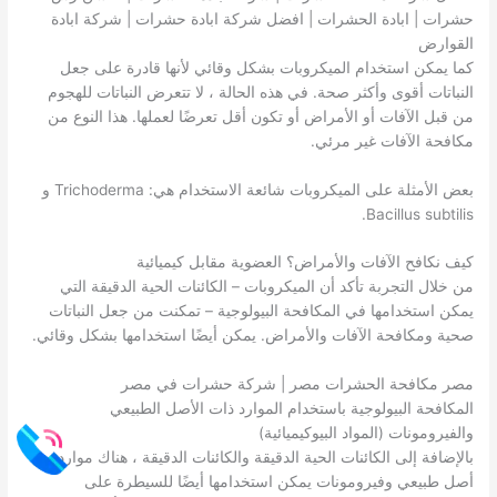
حشرات | ابادة الحشرات | افضل شركة ابادة حشرات | شركة ابادة
القوارض
كما يمكن استخدام الميكروبات بشكل وقائي لأنها قادرة على جعل
النباتات أقوى وأكثر صحة. في هذه الحالة ، لا تتعرض النباتات للهجوم
من قبل الآفات أو الأمراض أو تكون أقل تعرضًا لعملها. هذا النوع من
مكافحة الآفات غير مرئي.
بعض الأمثلة على الميكروبات شائعة الاستخدام هي: Trichoderma و
Bacillus subtilis.
كيف نكافح الآفات والأمراض؟ العضوية مقابل كيميائية
من خلال التجربة تأكد أن الميكروبات – الكائنات الحية الدقيقة التي
يمكن استخدامها في المكافحة البيولوجية – تمكنت من جعل النباتات
صحية ومكافحة الآفات والأمراض. يمكن أيضًا استخدامها بشكل وقائي.
مصر مكافحة الحشرات مصر | شركة حشرات في مصر
المكافحة البيولوجية باستخدام الموارد ذات الأصل الطبيعي
والفيرومونات (المواد البيوكيميائية)
بالإضافة إلى الكائنات الحية الدقيقة والكائنات الدقيقة ، هناك موارد من
أصل طبيعي وفيرومونات يمكن استخدامها أيضًا للسيطرة على