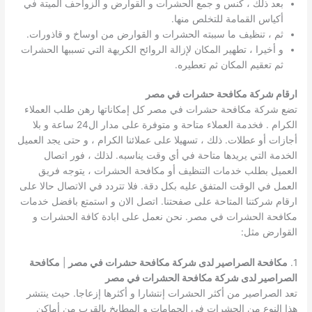
بعد ذلك ، كنس و جمع الحشرات و القوارض و الزواحف الميتة في
أكياس القمامة للتخلص منها.
ثم ، تنظيف ما سببته الحشرات و القوارض من اوساخ و قاذورات.
و أخيرا ، تطهير المكان لإزالة الروائح الكريهة التي تسببها الحشرات
ثم تعقيم المكان ثم تعطيره.
ارقام شركة مكافحة حشرات في مصر
تضع شركة مكافحة حشرات في مصر كل إمكاناتها رهن طلب العملاء
الكرام . فخدمة العملاء متاحة و متوفرة على مدار ال24 ساعة و بلا
أجازات أو عطلات. ذلك ، تسهيلا على عملائنا الكرام ، و حتى يجد العميل
الخدمة التي يريدها متاحة في أي وقت يناسبه. لذلك ، فور اتصال
العميل بطلب خدمات التنظيف أو مكافحة الحشرات ، يتوجه فريق
العمل في الوقت المتفق عليه بكل دقة. فلا تتردد في الاتصال حالا على
ارقام شركتنا المتاحة على صفحتنا. اتصل الان و استمتع بافضل خدمات
مكافحة الحشرات في مصر. نحن نعمل على ابادة كافة الحشرات و
القوارض مثل:
1.
مكافحة الصراصير لدى شركة مكافحة حشرات في مصر
|
مكافحة
الصراصير لدى شركة مكافحة الحشرات في مصر
تعد الصراصير من أكثر الحشرات إنتشارا و أكثرها إزعاجا. حيث ينتشر
هذا النوع من الحشرات في الحمامات و المطابخ بالقرب من أماكن