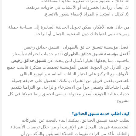
كذلك ، تصميم ممرات صغيرة لتحديد المساحات.
أيضاً ، زراعة الخضروات أو الأعشاب في حاويات مرتفعة.
كذلك ، استخدام المرايا لإضفاء شعور بالاتساع.
من خلال هذه الأفكار، يمكن تحويل الحديقة الصغيرة إلى مساحة جميلة
ومريحة تلبي احتياجاتك دون التضحية بالجمال أو الراحة.
افضل مؤسسة تنسيق حدائق بالظهران | تنسيق حدائق رخيص
أفضل مؤسسة تنسيق حدائق بالظهران
تقدم خدمات احترافية بأسعار
تنافسية، مما يجعلها الخيار الأمثل لمن يبحث عن
تنسيق حدائق رخيص
دون التنازل عن الجودة. تضمن المؤسسة تصميمات مبتكرة تناسب جميع
الأذواق، مع التركيز على اختيار النباتات المناسبة والتوزيع المثالي
للعناصر. بفضل فريق من الخبراء، يمكنك الحصول على حديقة جميلة
تلبي احتياجاتك وتضفي جواً من الاسترخاء والراحة. مع التزامنا بتقديم
خدمات عالية الجودة بأسعار معقولة، نسعى لتحقيق رضا عملائنا في كل
مشروع.
كيف اطلب خدمة تنسيق الحدائق؟
لطلب خدمة تنسيق الحدائق، يمكنك البدء بالبحث عن الشركات
المتخصصة في هذا المجال عبر الإنترنت أو من خلال توصيات الأصدقاء
والعائلة. تأكد من قراءة تقييمات العملاء السابقين والتأكد من أن