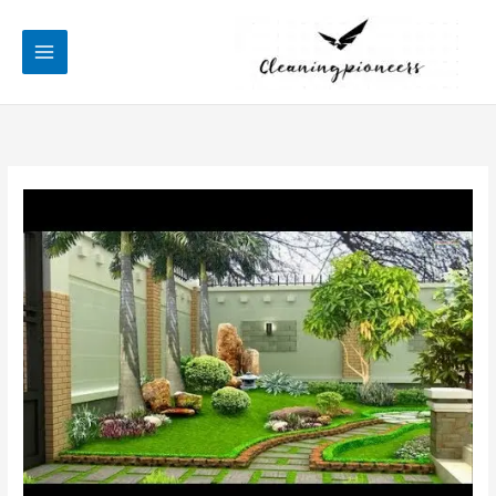
خطي
لى
لمحتوى