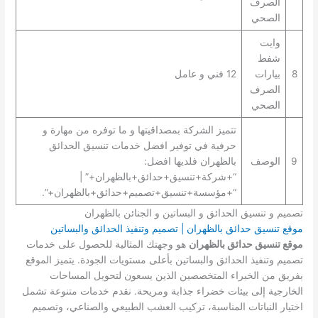
الصرف
الصحي
وايت
شفط
8
بيارات
12 فني و عامل
الصرف
الصحي
تتميز الشركة بمصداقيتها و ما توفره من مهارة و
حرفية في توفير افضل خدمات تنسيق الحدائق
9
الوصف
بالظهران فلديها افضل:
“+شركة+تنسيق+حدائق+بالظهران+” |
“+مؤسسة+تنسيق+تصميم+حدائق+بالظهران+”.
تصميم و تنسيق الحدائق و البساتين و الجنائن بالظهران
موقع تنسيق حدائق بالظهران | تصميم وتنفيذ الحدائق والبساتين
موقع تنسيق حدائق بالظهران
هو وجهتك المثالية للحصول على خدمات
تصميم وتنفيذ الحدائق والبساتين بأعلى مستويات الجودة. يتميز الموقع
بفريق من الخبراء المتخصصين الذين يسعون لتحويل المساحات
الخارجية إلى بيئات خضراء جذابة ومريحة. نقدم خدمات متنوعة تشمل
اختيار النباتات المناسبة، تركيب العشب الطبيعي والصناعي، وتصميم