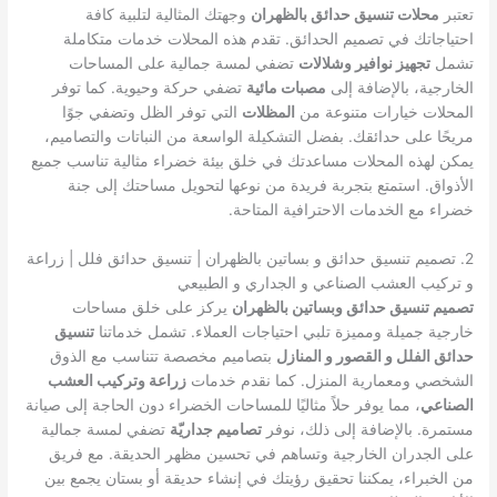
تعتبر
محلات تنسيق حدائق بالظهران
وجهتك المثالية لتلبية كافة
احتياجاتك في تصميم الحدائق. تقدم هذه المحلات خدمات متكاملة
تشمل
تجهيز نوافير وشلالات
تضفي لمسة جمالية على المساحات
الخارجية، بالإضافة إلى
مصبات مائية
تضفي حركة وحيوية. كما توفر
المحلات خيارات متنوعة من
المظلات
التي توفر الظل وتضفي جوًا
مريحًا على حدائقك. بفضل التشكيلة الواسعة من النباتات والتصاميم،
يمكن لهذه المحلات مساعدتك في خلق بيئة خضراء مثالية تناسب جميع
الأذواق. استمتع بتجربة فريدة من نوعها لتحويل مساحتك إلى جنة
خضراء مع الخدمات الاحترافية المتاحة.
2. تصميم تنسيق حدائق و بساتين بالظهران | تنسيق حدائق فلل | زراعة
و تركيب العشب الصناعي و الجداري و الطبيعي
تصميم تنسيق حدائق وبساتين بالظهران
يركز على خلق مساحات
خارجية جميلة ومميزة تلبي احتياجات العملاء. تشمل خدماتنا
تنسيق
حدائق الفلل و القصور و المنازل
بتصاميم مخصصة تتناسب مع الذوق
الشخصي ومعمارية المنزل. كما نقدم خدمات
زراعة وتركيب العشب
الصناعي
، مما يوفر حلاً مثاليًا للمساحات الخضراء دون الحاجة إلى صيانة
مستمرة. بالإضافة إلى ذلك، نوفر
تصاميم جداريّة
تضفي لمسة جمالية
على الجدران الخارجية وتساهم في تحسين مظهر الحديقة. مع فريق
من الخبراء، يمكننا تحقيق رؤيتك في إنشاء حديقة أو بستان يجمع بين