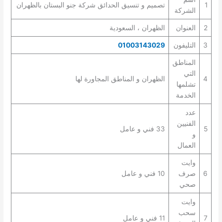
1
تصميم و تنسيق الحدائق شركة جنو البستان بالظهران
الشركة
2
العنوان
الظهران ، السعودية
3
التليفون
01003143029
المناطق
التي
4
الظهران و المناطق المجاورة لها
تشلمها
الخدمة
عدد
الفنيين
5
33 فني و عامل
و
العمال
وايت
6
صرف
10 فني و عامل
صحي
وايت
سحب
7
11 فني و عامل