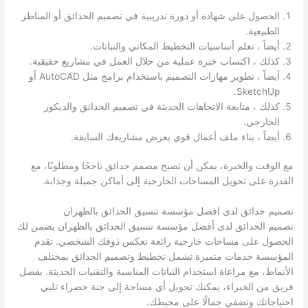
الحصول على شهادة أو دورة تدريبية في تصميم الحدائق أو المناظر
الطبيعية.
أيضاً ، تعلم أساسيات التخطيط المكاني والنباتات.
كذلك ، اكتساب خبرة عملية من خلال العمل في مشاريع حقيقية.
أيضاً ، تطوير مهارات التصميم باستخدام برامج مثل AutoCAD أو
SketchUp.
كذلك ، متابعة الاتجاهات الحديثة في تصميم الحدائق والديكور
الخارجي.
أيضاً ، بناء ملف أعمال قوي يعرض مشاريعك السابقة.
مع الوقت والخبرة، يمكن أن تصبح مصمم حدائق ناجحًا ومطلوبًا، مع
القدرة على تحويل المساحات الخارجية إلى أماكن جميلة وجذابة.
تصميم حدائق لدى افضل مؤسسة تنسيق الحدائق بالظهران
تصميم الحدائق لدى أفضل مؤسسة تنسيق الحدائق بالظهران يضمن لك
الحصول على مساحات خارجية رائعة تعكس ذوقك الشخصي. تقدم
المؤسسة خدمات متميزة تشمل تخطيط وتصميم الحدائق بمختلف
الأنماط، مع مراعاة استخدام النباتات المناسبة والتقنيات الحديثة. بفضل
فريق من الخبراء، يمكنك تحويل أي مساحة إلى جنة خضراء تلبي
احتياجاتك وتضفي جمالًا على محيطك.