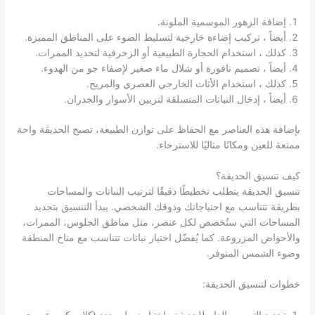
إضافة الزهور الموسمية الملونة.
أيضاً ، تركيب إضاءة خارجية لتسليط الضوء على المناطق المميزة.
كذلك ، استخدام الحجارة الطبيعية أو الزخرفية لتحديد الممرات.
أيضاً ، تصميم نافورة أو شلال ماء صغير لإضفاء جو من الهدوء.
كذلك ، استخدام الأثاث الخارجي العصري والمريح.
أيضاً ، إدخال النباتات المتسلقة لتزيين الأسوار والجدران.
بإضافة هذه العناصر مع الحفاظ على توازن الطبيعة، تصبح الحديقة واحة
ممتعة للعين ومكانًا مثاليًا للاسترخاء.
كيف تنسيق الحديقة؟
تنسيق الحديقة يتطلب تخطيطًا دقيقًا لترتيب النباتات والمساحات
بطريقة تتناسب مع احتياجاتك وذوقك الشخصي. يبدأ التنسيق بتحديد
المساحات التي ستُخصص لكل عنصر، مثل مناطق الجلوس، الممرات،
والأحواض المزروعة. كما يُفضّل اختيار نباتات تتناسب مع مناخ المنطقة
وضوء الشمس المتوفر.
خطوات لتنسيق الحديقة:
تحديد التصميم العام للحديقة واختيار نمط محدد (كلاسيكي، عصري،