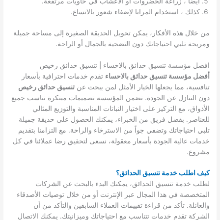
أيضاً ، زراعة الخضروات أو الأعشاب في حاويات مرتفعة.
كذلك ، استخدام المرايا لإضفاء شعور بالاتساع.
من خلال هذه الأفكار، يمكن تحويل الحديقة الصغيرة إلى مساحة جميلة
ومريحة تلبي احتياجاتك دون التضحية بالجمال أو الراحة.
افضل مؤسسة تنسيق حدائق بالاحساء | تنسيق حدائق رخيص
أفضل مؤسسة تنسيق حدائق بالاحساء
تقدم خدمات احترافية بأسعار
تنافسية، مما يجعلها الخيار الأمثل لمن يبحث عن
تنسيق حدائق رخيص
دون التنازل عن الجودة. تضمن المؤسسة تصميمات مبتكرة تناسب جميع
الأذواق، مع التركيز على اختيار النباتات المناسبة والتوزيع المثالي
للعناصر. بفضل فريق من الخبراء، يمكنك الحصول على حديقة جميلة
تلبي احتياجاتك وتضفي جواً من الاسترخاء والراحة. مع التزامنا بتقديم
خدمات عالية الجودة بأسعار معقولة، نسعى لتحقيق رضا عملائنا في كل
مشروع.
كيف اطلب خدمة تنسيق الحدائق؟
لطلب خدمة تنسيق الحدائق، يمكنك البدء بالبحث عن الشركات
المتخصصة في هذا المجال عبر الإنترنت أو من خلال توصيات الأصدقاء
والعائلة. تأكد من قراءة تقييمات العملاء السابقين والتأكد من أن
الشركة تقدم خدمات تتناسب مع احتياجاتك وميزانيتك. يمكنك الاتصال