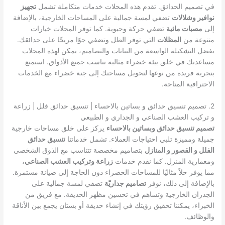
في تصميم الحدائق. تقدم هذه المحلات خدمات متكاملة تشمل
تجهيز
نوافير وشلالات
تضفي لمسة جمالية على المساحات الخارجية، بالإضافة
إلى
مصبات مائية
تضفي حركة وحيوية. كما توفر المحلات خيارات
متنوعة من
المظلات
التي توفر الظل وتضفي جوًا مريحًا على حدائقك.
بفضل التشكيلة الواسعة من النباتات والتصاميم، يمكن لهذه المحلات
مساعدتك في خلق بيئة خضراء مثالية تناسب جميع الأذواق. استمتع
بتجربة فريدة من نوعها لتحويل مساحتك إلى جنة خضراء مع الخدمات
الاحترافية المتاحة.
2. تصميم تنسيق حدائق و بساتين بالاحساء | تنسيق حدائق فلل | زراعة
و تركيب العشب الصناعي و الجداري و الطبيعي
تصميم تنسيق حدائق وبساتين بالاحساء
يركز على خلق مساحات خارجية
جميلة ومميزة تلبي احتياجات العملاء. تشمل خدماتنا
تنسيق حدائق
الفلل و القصور و المنازل
بتصاميم مخصصة تتناسب مع الذوق الشخصي
ومعمارية المنزل. كما نقدم خدمات
زراعة وتركيب العشب الصناعي
،
مما يوفر حلاً مثاليًا للمساحات الخضراء دون الحاجة إلى صيانة مستمرة.
بالإضافة إلى ذلك، نوفر
تصاميم جداريّة
تضفي لمسة جمالية على
الجدران الخارجية وتساهم في تحسين مظهر الحديقة. مع فريق من
الخبراء، يمكننا تحقيق رؤيتك في إنشاء حديقة أو بستان يجمع بين الأناقة
والوظائف.