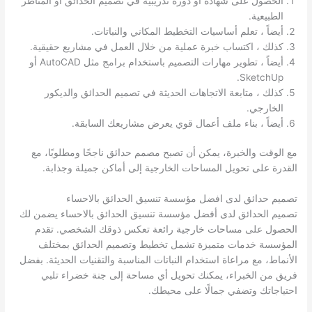
الحصول على شهادة أو دورة تدريبية في تصميم الحدائق أو المناظر
الطبيعية.
أيضاً ، تعلم أساسيات التخطيط المكاني والنباتات.
كذلك ، اكتساب خبرة عملية من خلال العمل في مشاريع حقيقية.
أيضاً ، تطوير مهارات التصميم باستخدام برامج مثل AutoCAD أو
SketchUp.
كذلك ، متابعة الاتجاهات الحديثة في تصميم الحدائق والديكور
الخارجي.
أيضاً ، بناء ملف أعمال قوي يعرض مشاريعك السابقة.
مع الوقت والخبرة، يمكن أن تصبح مصمم حدائق ناجحًا ومطلوبًا، مع
القدرة على تحويل المساحات الخارجية إلى أماكن جميلة وجذابة.
تصميم حدائق لدى افضل مؤسسة تنسيق الحدائق بالاحساء
تصميم الحدائق لدى أفضل مؤسسة تنسيق الحدائق بالاحساء يضمن لك
الحصول على مساحات خارجية رائعة تعكس ذوقك الشخصي. تقدم
المؤسسة خدمات متميزة تشمل تخطيط وتصميم الحدائق بمختلف
الأنماط، مع مراعاة استخدام النباتات المناسبة والتقنيات الحديثة. بفضل
فريق من الخبراء، يمكنك تحويل أي مساحة إلى جنة خضراء تلبي
احتياجاتك وتضفي جمالًا على محيطك.