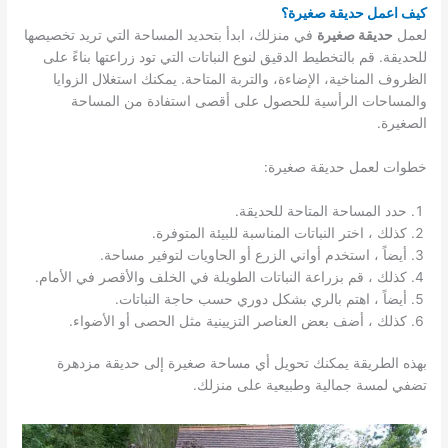
كيف اعمل حديقة صغيرة؟
لعمل
حديقة صغيرة
في منزلك، ابدأ بتحديد المساحة التي تريد تخصيصها
للحديقة. قم بالتخطيط الدقيق لنوع النباتات التي تود زراعتها بناءً على
الظروف المناخية، الإضاءة، والتربة المتاحة. يمكنك استغلال الزوايا
والمساحات الرأسية للحصول على أقصى استفادة من المساحة
الصغيرة.
خطوات لعمل حديقة صغيرة:
حدد المساحة المتاحة للحديقة.
كذلك ، اختر النباتات المناسبة للبيئة المتوفرة.
أيضاً ، استخدم أواني الزرع أو الحاويات لتوفير مساحة.
كذلك ، قم بزراعة النباتات الطويلة في الخلف والأقصر في الأمام.
أيضاً ، اهتم بالري بشكل دوري حسب حاجة النباتات.
كذلك ، أضف بعض العناصر التزيينية مثل الحصى أو الأضواء.
بهذه الطريقة يمكنك تحويل أي مساحة صغيرة إلى حديقة مزدهرة
تضفي لمسة جمالية وطبيعية على منزلك.