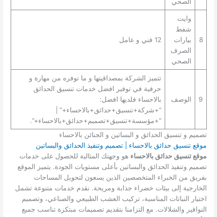
الصحي
وايت
شفط
8
بيارات
12 فني و عامل
الصرف
الصحي
تتميز الشركة بمصداقيتها و ما توفره من مهارة و
حرفية في توفير افضل خدمات تنسيق الحدائق
9
الوصف
بالاحساء فلديها افضل:
“+شركة+تنسيق+حدائق+بالاحساء+” |
“+مؤسسة+تنسيق+تصميم+حدائق+بالاحساء+”.
تصميم و تنسيق الحدائق و البساتين و الجنائن بالاحساء
موقع تنسيق حدائق بالاحساء | تصميم وتنفيذ الحدائق والبساتين
موقع تنسيق حدائق بالاحساء
هو وجهتك المثالية للحصول على خدمات
تصميم وتنفيذ الحدائق والبساتين بأعلى مستويات الجودة. يتميز الموقع
بفريق من الخبراء المتخصصين الذين يسعون لتحويل المساحات
الخارجية إلى بيئات خضراء جذابة ومريحة. نقدم خدمات متنوعة تشمل
اختيار النباتات المناسبة، تركيب العشب الطبيعي والصناعي، وتصميم
النوافير والشلالات. مع التزامنا بتقديم تصميمات مبتكرة تناسب جميع