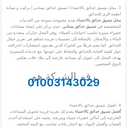
3. محل تنسيق حدائق بالاحساء | تنسيق حدائق بستاني | تركيب و صيانة
انظمة الري للحدائق
محل تنسيق حدائق بالاحساء
يقدم مجموعة متنوعة من الخدمات
المتخصصة في
تنسيق حدائق بستاني
، حيث يركز على إنشاء مساحات
خضراء مميزة تناسب احتياجات العملاء. يوفر المحل خيارات متعددة من
النباتات والأشجار، بالإضافة إلى تصميمات فريدة تساهم في تعزيز جمال
الحدائق. كما يضم فريقًا من الخبراء الذين يقدمون استشارات احترافية
حول كيفية العناية بالحدائق والحفاظ على جودتها. مع خدماته المتميزة،
يهدف المحل إلى تحويل أي مساحة خارجية إلى ملاذ خلاب يعكس
الذوق الشخصي.
رقم الشركة هو
01003143029
4. افضل تنسيق حدائق بالاحساء
أفضل تنسيق حدائق بالاحساء
يقدم لك تجربة فريدة لتحويل المساحات
الخارجية إلى أماكن خضراء جميلة ومريحة. يعتمد على استخدام أحدث
التقنيات وأفضل المواد، مع اختيار نباتات تتناسب مع البيئة المحلية.