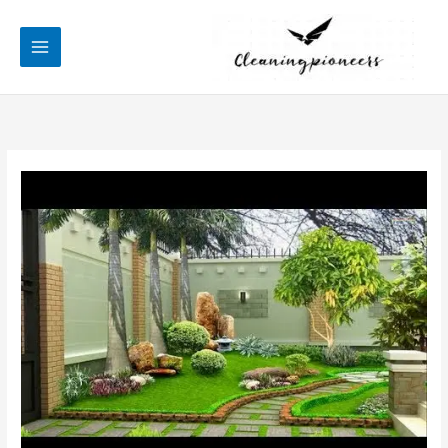
خطي
لى
لمحتوى