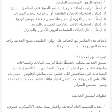
إضافة الزهور الموسمية الملونة.
أيضاً ، تركيب إضاءة خارجية لتسليط الضوء على المناطق المميزة.
كذلك ، استخدام الحجارة الطبيعية أو الزخرفية لتحديد الممرات.
أيضاً ، تصميم نافورة أو شلال ماء صغير لإضفاء جو من الهدوء.
كذلك ، استخدام الأثاث الخارجي العصري والمريح.
أيضاً ، إدخال النباتات المتسلقة لتزيين الأسوار والجدران.
بإضافة هذه العناصر مع الحفاظ على توازن الطبيعة، تصبح الحديقة واحة
ممتعة للعين ومكانًا مثاليًا للاسترخاء.
كيف تنسيق الحديقة؟
تنسيق الحديقة يتطلب تخطيطًا دقيقًا لترتيب النباتات والمساحات
بطريقة تتناسب مع احتياجاتك وذوقك الشخصي. يبدأ التنسيق بتحديد
المساحات التي ستُخصص لكل عنصر، مثل مناطق الجلوس، الممرات،
والأحواض المزروعة. كما يُفضّل اختيار نباتات تتناسب مع مناخ المنطقة
وضوء الشمس المتوفر.
خطوات لتنسيق الحديقة:
تحديد التصميم العام للحديقة واختيار نمط محدد (كلاسيكي، عصري،
طبيعي).