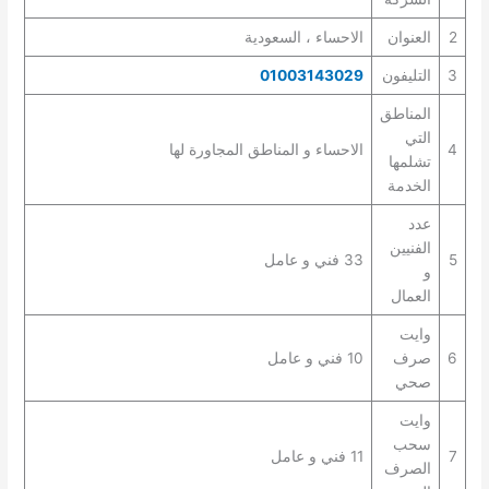
2
العنوان
الاحساء ، السعودية
3
التليفون
01003143029
المناطق
التي
4
الاحساء و المناطق المجاورة لها
تشلمها
الخدمة
عدد
الفنيين
5
33 فني و عامل
و
العمال
وايت
6
صرف
10 فني و عامل
صحي
وايت
سحب
7
11 فني و عامل
الصرف