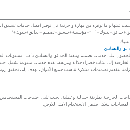
مصداقيتها و ما توفره من مهارة و حرفية في توفير افضل خدمات تنسيق الح
+حدائق+بتبوك+” | “+مؤسسة+تنسيق+تصميم+حدائق+بتبوك+”.
بتبوك
ائق والبساتين
لحصول على خدمات تصميم وتنفيذ الحدائق والبساتين بأعلى مستويات الجود
ارجية إلى بيئات خضراء جذابة ومريحة. نقدم خدمات متنوعة تشمل اختيار
زامنا بتقديم تصميمات مبتكرة تناسب جميع الأذواق، نهدف إلى تحقيق رؤية ا
حات الخارجية بطريقة جمالية وعملية، بحيث تلبي احتياجات المستخدمين و
يع المساحات بشكل يضمن الاستخدام الأمثل للأرض.