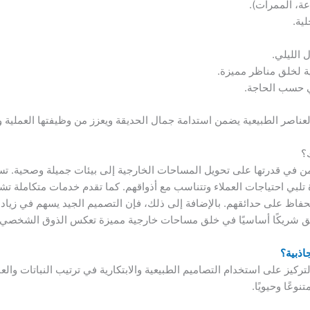
عة، الممرات).
لية.
 الليلي.
ية لخلق مناظر مميزة.
ي حسب الحاجة.
العناصر الطبيعية يضمن استدامة جمال الحديقة ويعزز من وظيفتها العملية و
؟
ن في قدرتها على تحويل المساحات الخارجية إلى بيئات جميلة وصحية. ت
تلبي احتياجات العملاء وتتناسب مع أذواقهم. كما تقدم خدمات متكاملة تش
حفاظ على حدائقهم. بالإضافة إلى ذلك، فإن التصميم الجيد يسهم في زيادة
ائق شريكًا أساسيًا في خلق مساحات خارجية مميزة تعكس الذوق الشخصي
اذبية؟
لتركيز على استخدام التصاميم الطبيعية والابتكارية في ترتيب النباتات والعن
وعًا وحيويًا.