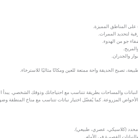
 على المناطق المميزة.
فية لتحديد الممرات.
ضفاء جو من الهدوء.
المريح.
سوار والجدران.
عة، تصبح الحديقة واحة ممتعة للعين ومكانًا مثاليًا للاسترخاء.
 النباتات والمساحات بطريقة تتناسب مع احتياجاتك وذوقك الشخصي. يبدأ
حواض المزروعة. كما يُفضّل اختيار نباتات تتناسب مع مناخ المنطقة وض
ط محدد (كلاسيكي، عصري، طبيعي).
النباتات القصيرة في الأمام.