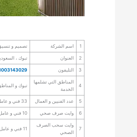
1
اسم الشركة
تصميم و تنسيق
2
العنوان
تبوك ، السعودي
3
التليفون
1003143029
المناطق التي تشلمها
4
تبوك و المناطق
الخدمة
5
عدد الفنيين و العمال
33 فني و عامل
6
وايت صرف صحي
10 فني و عامل
وايت سحب الصرف
7
11 فني و عامل
الصحي