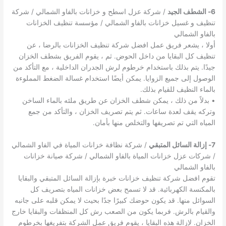
6- الشطف الجيد
/ شركة عزل اسطح و خزانات بالفاو الشمالي / شركة
تنظيف و غسيل خزانات بالفاو الشمالي / مؤسسة تنظيف الخزانات
بالفاو الشمالي
أولا ، يشعر فريق عمل افضل شركة تنظيف الخزانات بالرضا ، عن
تنظيف كل البقايا من داخل الحوض. ثم ، يقوم الفريق بشطف الخزان
جيدًا. يتم بذلك باستخدام خرطوم لرش الجدران الداخلية ، مع التأكد من
الوصول إلى جميع الزوايا. يمكن أيضًا استخدام غسالة الضغط المملوءة
بالماء النظيف للقيام بذلك.
• بدلاً من ذلك ، يمكن شطف الخزان عن طريق ملئه بالماء الساخن
وتركه يقف لعدة ساعات. ثم يتم تصريف الخزان ، والتأكد من جمع
المياه التي تم تصريفها والتخلص منها بأمان.
7- إزالة السائل المتبقي
/ شركة نظافة خزانات المياة في الفاو الشمالي
/ شركات عزل خزانات المياة بالفاو الشمالي / شركة صيانة خزانات
بالفاو الشمالي
تقوم افضل شركة تنظيف خزانات خبرة بإزالة السائل المتبقي والبقايا
بالمكنسة الكهربائية. قد لا تسمح بعض خزانات المياه بتصريف كل
السوائل منها. قد يكون حوضك كبيرًا جدًا بحيث لا يمكن قلبه على جانبه
والقيام بالرش. فربما يكون من الصعب رش كل المنظفات والبقايا خارج
الخزان. لإزالة هذه البقايا ، يقوم فريق عمل الشركة بتفريغها بخرطوم