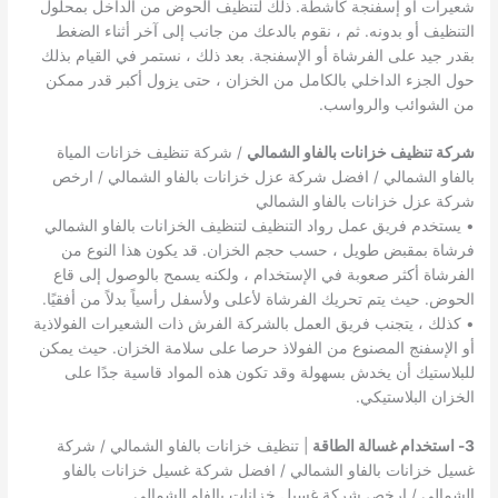
شعيرات أو إسفنجة كاشطة. ذلك لتنظيف الحوض من الداخل بمحلول
التنظيف أو بدونه. ثم ، نقوم بالدعك من جانب إلى آخر أثناء الضغط
بقدر جيد على الفرشاة أو الإسفنجة. بعد ذلك ، نستمر في القيام بذلك
حول الجزء الداخلي بالكامل من الخزان ، حتى يزول أكبر قدر ممكن
من الشوائب والرواسب.
شركة تنظيف خزانات بالفاو الشمالي
/ شركة تنظيف خزانات المياة
بالفاو الشمالي / افضل شركة عزل خزانات بالفاو الشمالي / ارخص
شركة عزل خزانات بالفاو الشمالي
• يستخدم فريق عمل رواد التنظيف لتنظيف الخزانات بالفاو الشمالي
فرشاة بمقبض طويل ، حسب حجم الخزان. قد يكون هذا النوع من
الفرشاة أكثر صعوبة في الإستخدام ، ولكنه يسمح بالوصول إلى قاع
الحوض. حيث يتم تحريك الفرشاة لأعلى ولأسفل رأسياً بدلاً من أفقيًا.
• كذلك ، يتجنب فريق العمل بالشركة الفرش ذات الشعيرات الفولاذية
أو الإسفنج المصنوع من الفولاذ حرصا على سلامة الخزان. حيث يمكن
للبلاستيك أن يخدش بسهولة وقد تكون هذه المواد قاسية جدًا على
الخزان البلاستيكي.
3- استخدام غسالة الطاقة
| تنظيف خزانات بالفاو الشمالي / شركة
غسيل خزانات بالفاو الشمالي / افضل شركة غسيل خزانات بالفاو
الشمالي / ارخص شركة غسيل خزانات بالفاو الشمالي