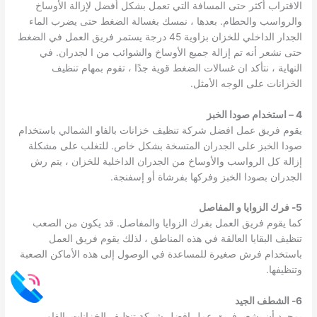
الاقتراب أكثر حتى المسافة التي تعمل بشكل أفضل لإزالة الأوساخ
والرواسب والحطام. بعدها ، نمسك بغسالة الضغط حتى يضرب الماء
الجدار الداخلي للخزان بزاوية 45 درجة يستمر فريق العمل في الضغط
حتى نشعر أنه تم إزالة جميع الأوساخ والشوائب من ا لجدران. في
النهاية ، نتأكد ان غسالات الضغط قوية جدًا ، تقوم بمهام تنظيف
الخزانات على الوجه الأمثل.
4 – استخدام صودا الخبز
يقوم فريق عمل افضل شركة تنظيف خزانات بالفاو الشمالي باستخدام
صودا الخبز على الجدران المتسخة بشكل خاص. للتغلب على مشكلة
إزالة كل الرواسب والأوساخ من الجدران الداخلية للخزان ، يتم رش
الجدران بصودا الخبز وفركها بفرشاة أو إسفنجة.
5- فرك الزوايا و المفاصل
كما يقوم فريق العمل بفرك الزوايا والمفاصل. قد يكون من الصعب
تنظيف البقايا العالقة في هذه المناطق ، لذلك يقوم فريق العمل
باستخدام فرش صغيرة للمساعدة في الوصول إلى هذه الأماكن الصعبة
وتنظيفها.
6- الشطف الجيد
بمجرد أن يشعر فريق عمل افضل شركة تنظيف الخزانات بالفاو