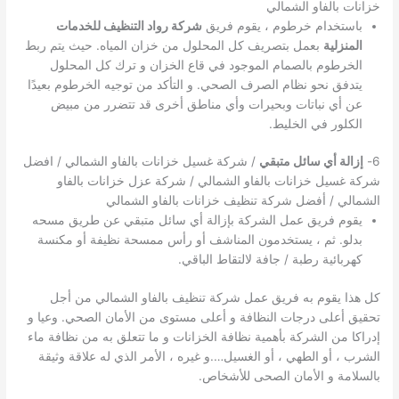
خزانات بالفاو الشمالي
باستخدام خرطوم ، يقوم فريق
شركة رواد التنظيف للخدمات
المنزلية
بعمل بتصريف كل المحلول من خزان المياه. حيث يتم ربط
الخرطوم بالصمام الموجود في قاع الخزان و ترك كل المحلول
يتدفق نحو نظام الصرف الصحي. و التأكد من توجيه الخرطوم بعيدًا
عن أي نباتات وبحيرات وأي مناطق أخرى قد تتضرر من مبيض
الكلور في الخليط.
6-
إزالة أي سائل متبقي
/ شركة غسيل خزانات بالفاو الشمالي / افضل
شركة غسيل خزانات بالفاو الشمالي / شركة عزل خزانات بالفاو
الشمالي / أفضل شركة تنظيف خزانات بالفاو الشمالي
يقوم فريق عمل الشركة بإزالة أي سائل متبقي عن طريق مسحه
بدلو. ثم ، يستخدمون المناشف أو رأس ممسحة نظيفة أو مكنسة
كهربائية رطبة / جافة لالتقاط الباقي.
كل هذا يقوم به فريق عمل شركة تنظيف بالفاو الشمالي من أجل
تحقيق أعلى درجات النظافة و أعلى مستوى من الأمان الصحي. وعيا و
إدراكا من الشركة بأهمية نظافة الخزانات و ما تتعلق به من نظافة ماء
الشرب ، أو الطهي ، أو الغسيل….و غيره ، الأمر الذي له علاقة وثيقة
بالسلامة و الأمان الصحى للأشخاص.