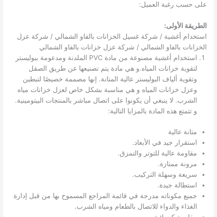
على حسب رغبة العميل:
الطريقة الأولى:
استخدام أغشية / شركة غسيل الخزانات بالفاو الشمالي / شركة عزل
الخزانات بالفاو الشمالي / شركة عزل خزانات بالفاو الشمالي
استخدام أغشية مصنوعة من مادة PVC الملدنة ومدعومة ببوليستر
لتقوية خزانات المياه.و هي مادة يتم تصنيعها عن طريق الصقل
وتقوية ألياف البوليستر عالية المتانة. إنها مصممة خصيصًا لتبطين
وعزل خزانات المياه و هي مناسبة بشكل خاص لعزل خزانات مياه
الشرب. لا ينبغي أن يكونوا على اتصال مباشر بالمنتجات البيتومينية.
و تتمتع هذه المادة بالمزايا التالية:
متانة عالية
استقرار جيد في الأبعاد.
مقاومة عالية للتوتر والتمزق.
مرونة ممتازة.
سريعة وسهلة التركيب.
استطالة جيدة.
جميع مكوناته مدرجة في قائمة المراجع المسموح بها من قبل إدارة
الغذاء والدواء للاتصال بالطعام ومياه الشرب.
مقاومة كيميائية.