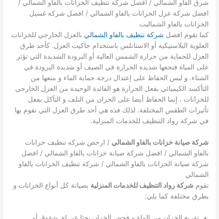
شرق الفاو الشمالي / افضل شركة تنظيف الخزانات بالفاو الشمالي /
افضل شركة عزل الخزانات بالفاو الشمالي / افضل شركة غسيل
الخزانات بالفاو الشماليت
كما تقوم افضل
شركة تنظيف بالفاو الشمالي
بالعزل الخارجي للخزانات
العلوية البلاستيكية أو الاستانلس باستخدام جاكيت العزل. كأحد طرق
العزل للحماية من حرارة الشمس العالية أو البرودة الشديدة التي تؤثر
على المياة فتجعها شديدة الحرارة في الصيف أو شديدة البرودة في
الشتاء. و ليس الحفاظ على إعتدال درجة حماية الماء و منعها من
التأكسد الكيميائي بفعل الحرارة هو الفائدة الوحيدة من العزل الخارجي
للخزانات ، إنما الحفاظ أيضا على الخزان من التلف و التآكل بفعل
تأثيرات الطقس المختلفة. لذلك فذه هي أحد طرق العزل التي نقوم بها
في شركة رواد التنظيف للخدمات المنزلية.
شركة صيانة خزانات بالفاو الشمالي
/ ارخص شركه تنظيف خزانات
بالفاو الشمالي / افضل شركة صيانة خزانات بالفاو الشمالي / افضل
شركة صيانة الخزانات بالفاو الشمالي / شركة تنظيف الخزانات بالفاو
الشمالي
تقوم
شركة رواد التنظيف للخدمات المنزلية
بصيانة كل أنواع الخزانات و
بطرق مختلفة كما يلي:
تفريغ الخزان من الماء و فحص الخزان بحثا عن اي شقوق أو