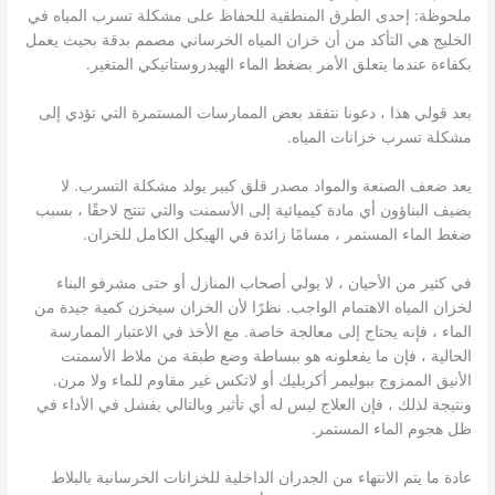
ملحوظة: إحدى الطرق المنطقية للحفاظ على مشكلة تسرب المياه في
الخليج هي التأكد من أن خزان المياه الخرساني مصمم بدقة بحيث يعمل
بكفاءة عندما يتعلق الأمر بضغط الماء الهيدروستاتيكي المتغير.
بعد قولي هذا ، دعونا نتفقد بعض الممارسات المستمرة التي تؤدي إلى
مشكلة تسرب خزانات المياه.
يعد ضعف الصنعة والمواد مصدر قلق كبير يولد مشكلة التسرب. لا
يضيف البناؤون أي مادة كيميائية إلى الأسمنت والتي تنتج لاحقًا ، بسبب
ضغط الماء المستمر ، مسامًا زائدة في الهيكل الكامل للخزان.
في كثير من الأحيان ، لا يولي أصحاب المنازل أو حتى مشرفو البناء
لخزان المياه الاهتمام الواجب. نظرًا لأن الخزان سيخزن كمية جيدة من
الماء ، فإنه يحتاج إلى معالجة خاصة. مع الأخذ في الاعتبار الممارسة
الحالية ، فإن ما يفعلونه هو ببساطة وضع طبقة من ملاط ​​الأسمنت
الأنيق الممزوج ببوليمر أكريليك أو لاتكس غير مقاوم للماء ولا مرن.
ونتيجة لذلك ، فإن العلاج ليس له أي تأثير وبالتالي يفشل في الأداء في
ظل هجوم الماء المستمر.
عادة ما يتم الانتهاء من الجدران الداخلية للخزانات الخرسانية بالبلاط