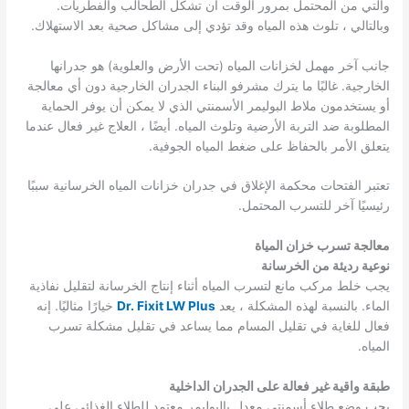
والتي من المحتمل بمرور الوقت أن تشكل الطحالب والفطريات.
وبالتالي ، تلوث هذه المياه وقد تؤدي إلى مشاكل صحية بعد الاستهلاك.
جانب آخر مهمل لخزانات المياه (تحت الأرض والعلوية) هو جدرانها
الخارجية. غالبًا ما يترك مشرفو البناء الجدران الخارجية دون أي معالجة
أو يستخدمون ملاط ​​البوليمر الأسمنتي الذي لا يمكن أن يوفر الحماية
المطلوبة ضد التربة الأرضية وتلوث المياه. أيضًا ، العلاج غير فعال عندما
يتعلق الأمر بالحفاظ على ضغط المياه الجوفية.
تعتبر الفتحات محكمة الإغلاق في جدران خزانات المياه الخرسانية سببًا
رئيسيًا آخر للتسرب المحتمل.
معالجة تسرب خزان المياة
نوعية رديئة من الخرسانة
يجب خلط مركب مانع لتسرب المياه أثناء إنتاج الخرسانة لتقليل نفاذية
الماء. بالنسبة لهذه المشكلة ، يعد
Dr. Fixit LW Plus
خيارًا مثاليًا. إنه
فعال للغاية في تقليل المسام مما يساعد في تقليل مشكلة تسرب
المياه.
طبقة واقية غير فعالة على الجدران الداخلية
يجب وضع طلاء أسمنتي معدل بالبوليمر معتمد للطلاء الغذائي على