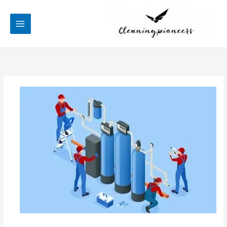
خطي
لى
لمحتوى