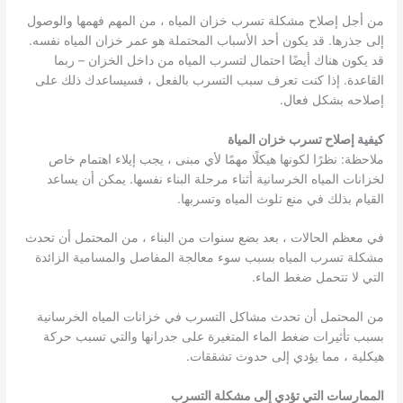
من أجل إصلاح مشكلة تسرب خزان المياه ، من المهم فهمها والوصول
إلى جذرها. قد يكون أحد الأسباب المحتملة هو عمر خزان المياه نفسه.
قد يكون هناك أيضًا احتمال لتسرب المياه من داخل الخزان – ربما
القاعدة. إذا كنت تعرف سبب التسرب بالفعل ، فسيساعدك ذلك على
إصلاحه بشكل فعال.
كيفية إصلاح تسرب خزان المياة
ملاحظة: نظرًا لكونها هيكلًا مهمًا لأي مبنى ، يجب إيلاء اهتمام خاص
لخزانات المياه الخرسانية أثناء مرحلة البناء نفسها. يمكن أن يساعد
القيام بذلك في منع تلوث المياه وتسربها.
في معظم الحالات ، بعد بضع سنوات من البناء ، من المحتمل أن تحدث
مشكلة تسرب المياه بسبب سوء معالجة المفاصل والمسامية الزائدة
التي لا تتحمل ضغط الماء.
من المحتمل أن تحدث مشاكل التسرب في خزانات المياه الخرسانية
بسبب تأثيرات ضغط الماء المتغيرة على جدرانها والتي تسبب حركة
هيكلية ، مما يؤدي إلى حدوث تشققات.
الممارسات التي تؤدي إلى مشكلة التسرب