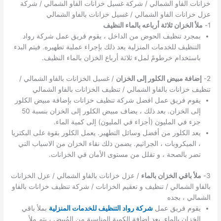
خزانات الفاو الشمالي / شركة غسيل خزانات الفاو الشمالي / شركة
عزل خزانات الفاو الشمالي / غسيل خزانات بالفاو الشمالي
1-
ملأ الخزان ثلاثة أرباعه بالماء النظيف
بمجرد تنظيف الحوض من الداخل ، يقوم فريق عمل شركة رواد
التنظيف للخدمات المنزلية بعد ذلك بإجراء عملية تطهيره. فيتم البدء
باستخدام خرطومً لملء ثلاثة أرباع الخزان بالماء النظيف.
2-
إضافة مبيض الكلور إلى الخزان
/ غسيل الخزانات بالفاو الشمالي /
تنظيف خزانات بالفاو الشمالي / تنظيف الخزانات بالفاو الشمالي
يقوم فريق عمل افضل شركة تنظيف خزانات بإضافة مبيض الكلور
إلى الخزان. بعد ذلك ، يضاف مبيض الكلور إلى الخزان بنسبة 50
جزء في المليون (أجزاء في المليون) إلى كمية الماء.
يعد الكلور من أفضل وسائل التطهير. يعمل الكلور بقوة على البكتريا
، الميكروبات ، الجراثيم. يضمن ذلك نقاء الخزان من الاسباب التي
تضر بالصحة ، و تقلل من مستوى الأمان في الخزانات.
3-
ملأ باقي الخزان بالماء
/ عزل خزانات بالفاو الشمالي / عزل الخزانات
بالفاو الشمالي / تنظيف و تعقيم الخزانات / شركة تنظيف خزانات بالفاو
الشمالي ، بجده
يقوم فريق عمل
شركة رواد التنظيف للخدمات المنزلية
بملأ باقي
الخزان بالماء. بعد إضافة الكمية المناسبة من المُبيض ، يتم ملأ