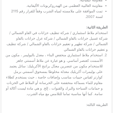
مقاومة الغالبية العظمى من الهيدروكربونات الأليفاتية.
تمت الموافقة على ملامسته لمياه الشرب وفقاً للقرار رقم 2115
لسنة 2007.
الطريقة الثانية:
استخدام ملاط ​​استثماري / شركة تنظيف خزانات في الفاو الشمالي /
شركة غسيل خزانات بالفاو الشمالي / شركة عزل خزانات بالفاو
الشمالي / شركة تطهير و تعقيم خزانات بالفاو الشمالي / شركة تنظيف
و تعقيم خزانات بالفاو الشمالي
استخدام ملاط ​​استثماري منخفض البناء ، معدل بالبوليمر ، مكون من
الأسمنت كعنصر أساسي. و هو عبارة عن ملاط ​​أسمنتي جاهز
للاستخدام مكون من عنصرين معدّل براتنج الأكريليك: سائل يعتمد
على بوليمرات أكريليك معدلة مخلوطا بمسحوق أسمنتي برمل
كوارتز لقياس حبيبات مناسب وإضافات خاصة ، حيث يستخدم كطلاء
مقاوم للماء بسماكة منخفضة على الخرسانة أو الملاط في الخزنات
و حمامات السباحة والبرك والقنوات ، إلخ. و هي مادة ليست أكالة أو
سامة. كما أنها مناسبة تماما للتلامس مع مياه الشرب.
الطريقة الثالثة: