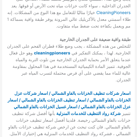
الجدران الداخلية ، سواء كانت خزانات مياه تحت الأرض أو فوقها. يعد
CleaningPioneers
خيارًا مثاليًا للتعامل مع هذا النوع من المشكلات. إنه
طلاء أسمنتي معدل بالأكريليك عالي المرونة يوفر طبقة واقية بسماكة 1
مم ويعمل بكفاءة تحت ضغط مياه متفاوت.
طبقة واقية ضعيفة على الجدران الخارجية
للتخلص من هذه المشكلة ، يجب وضع طلاء قطران الفحم على الجدران
الخارجية. لهذا ، يمكنك التفكير في
cleaningpioneers
وهو حل فعال
عندما يتعلق الأمر بحماية الجدران الخارجية من تلوث التربة والمياه
الجوفية. تتميز المادة الكيميائية المستخدمة في هذا المحلول بمقاومة
عالية للماء مما يقضي على أي فرص محتملة لتسرب المياه عبر
الجدران.
اسعار شركات تنظيف الخزانات بالفاو الشمالي / اسعار شركات عزل
الخزانات بالفاو الشمالي / اسعار تنظيف الخزانات بالفاو الشمالي / اسعار
عزل الخزانات بالفاو الشمالي / اسعار غسيل الخزانات بالفاو الشمالي
تتميز
شركة رواد التنظيف للخدمات المنزلية
بأنها أفضل شركة تنظيف
خزانات بالفاو الشمالي رخيصة. فلدينا أفضل اسعار تنظيف خزانات
بالفاو الشمالي. فان كنت تبحث عن ارخص شركة تنظيف خزانات بالفاو
الشمالي ، فشركة رواد التنظيف للخدمات المنزلية هي إختيارك الأمثل.