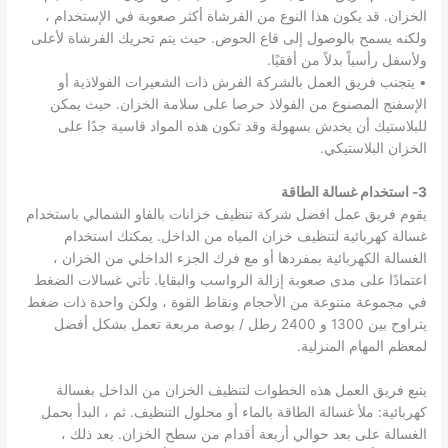
الخزان. قد يكون هذا النوع من الفرشاة أكثر صعوبة في الإستخدام ،
ولكنه يسمح بالوصول إلى قاع الحوض. حيث يتم تحريك الفرشاة لأعلى
ولأسفل رأسياً بدلاً من أفقيًا.
• يتجنب فريق العمل بالشركة الفرش ذات الشعيرات الفولاذية أو
الإسفنج المصنوع من الفولاذ حرصا على سلامة الخزان. حيث يمكن
للبلاستيك أن يخدش بسهولة وقد تكون هذه المواد قاسية جدًا على
الخزان البلاستيكي.
3- استخدام غسالة الطاقة
يقوم فريق عمل افضل شركة تنظيف خزانات بالفاو الشمالي باستخدام
غسالة كهربائية لتنظيف خزان المياه من الداخل. يمكنك استخدام
الغسالة الكهربائية بمفردها أو مع فرك الجزء الداخلي من الخزان ،
اعتمادًا على مدى صعوبة إزالة الرواسب والبقايا. تأتي غسالات الضغط
في مجموعة متنوعة من الأحجام ونقاط القوة ، ولكن واحدة ذات ضغط
يتراوح بين 1300 و 2400 رطل / بوصة مربعة تعمل بشكل أفضل
لمعظم المهام المنزلية.
يتبع فريق العمل هذه الخطوات لتنظيف الخزان من الداخل بغسالة
كهربائية: ملأ غسالة الطاقة بالماء أو محلول التنظيف. ثم ، البدأ بحمل
الغسالة على بعد حوالي أربعة أقدام من سطح الخزان. بعد ذلك ،