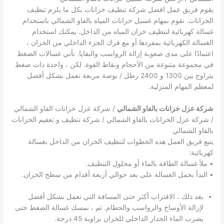
يقوم فريق عمل افضل شركة تنظيف خزانات بكل ما يلزم تنظيف
الخزانات. نقوم بمهام غسيل خزانات المياه بالفاو الشمالي باستخدام
غسالة كهربائية لتنظيف خزان المياه من الداخل. يمكنك استخدام
الغسالة الكهربائية بمفردها أو مع فرك الجزء الداخلي من الخزان ،
اعتمادًا على مدى صعوبة إزالة الرواسب والبقايا. تأتي غسالات الضغط
في مجموعة متنوعة من الأحجام ونقاط القوة. لكن ، واحدة ذات ضغط
يتراوح بين 1300 و 2400 رطل / بوصة مربعة تعمل بشكل أفضل
لمعظم المهام المنزلية.
شركة عزل خزانات بالفاو الشمالي
/ شركة عزل خزانات الفاو الشمالي
/ شركة عزل الخزانات بالفاو الشمالي / شركة تنظيف و تعقيم الخزانات
بالفاو الشمالي
يتبع فريق العمل هذه الخطوات لتنظيف الخزان من الداخل بغسالة
كهربائية:
• ملأ غسالة الطاقة بالماء أو محلول التنظيف.
• البدأ بحمل الغسالة على بعد حوالي أربعة أقدام من سطح الخزان.
بعد ذلك ، الاقتراب أكثر حتى المسافة التي تعمل بشكل أفضل
لإزالة الأوساخ والرواسب والحطام. ثم ، نمسك غسالة الضغط حتى
يضرب الماء الجدار الداخلي للخزان بزاوية 45 درجة.