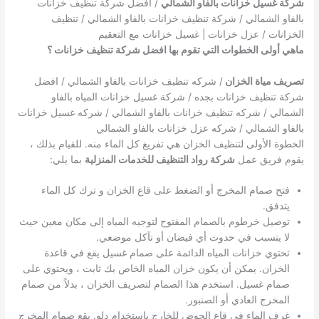
شركة غسيل خزانات بالفاو الشمالي
/ افضل شركة تنظيف خزانات
بالفاو الشمالي / شركة تنظيف خزانات بالفاو الشمالي / تنظيف
الخزانات / عزل خزانات | غسيل خزانات مع التعقيم
ماهي أولى الخطوات التي تقوم بها افضل شركة تنظيف خزانات ؟
تصريف مياة الخزان
/ شركه تنظيف خزانات بالفاو الشمالي / افضل
شركة تنظيف خزانات بجده / شركة غسيل خزانات المياه بالفاو
الشمالي / شركه تنظيف خزانات بالفاو الشمالي / شركه غسيل خزانات
بالفاو الشمالي / شركه عزل خزانات بالفاو الشمالي
الخطوة الأولى لتنظيف الخزان هي تفريغ كل الماء منه. للقيام بذلك ،
يقوم فريق عمل
شركة رواد التنظيف للخدمات المنزلية
بما يلي:
فتح صمام المخرج أو الضغط على قاع الخزان و ترك كل الماء
يتدفق.
توصيل خرطوم بالصمام المفتوح لتوجيه المياه إلى مكان معين حيث
لا يتسبب في حدوث أي فيضان أو تآكل موضعي.
تحتوي خزانات المياه الدائمة على صمام غسيل يقع في قاعدة
الخزان. يمكن أن يكون خزان المياه الخاص بك ثابت ، ويحتوي على
صمام غسيل. استخدم هذا الصمام لتصريف الخزان ، بدلاً من صمام
المخرج العادي أو الصنبور.
غرف الماء في قاع الحوض للخارج باستخدام دلو. يقع صمام المخرج